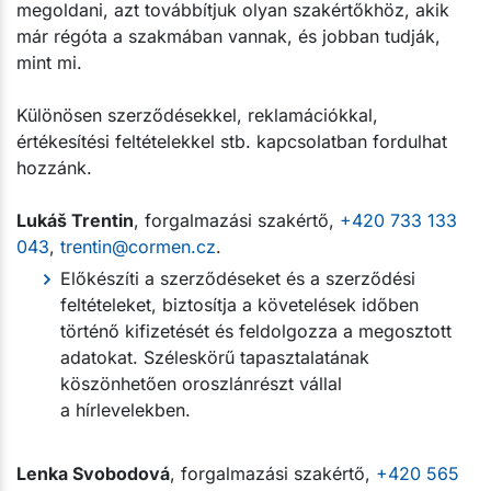
megoldani, azt továbbítjuk olyan szakértőkhöz, akik
már régóta a szakmában vannak, és jobban tudják,
mint mi.
Különösen szerződésekkel, reklamációkkal,
értékesítési feltételekkel stb. kapcsolatban fordulhat
hozzánk.
Lukáš Trentin
, forgalmazási szakértő,
+420 733 133
043
,
trentin@cormen.cz
.
Előkészíti a szerződéseket és a szerződési
feltételeket, biztosítja a követelések időben
történő kifizetését és feldolgozza a megosztott
adatokat. Széleskörű tapasztalatának
köszönhetően oroszlánrészt vállal
a hírlevelekben.
Lenka Svobodová
, forgalmazási szakértő,
+420 565