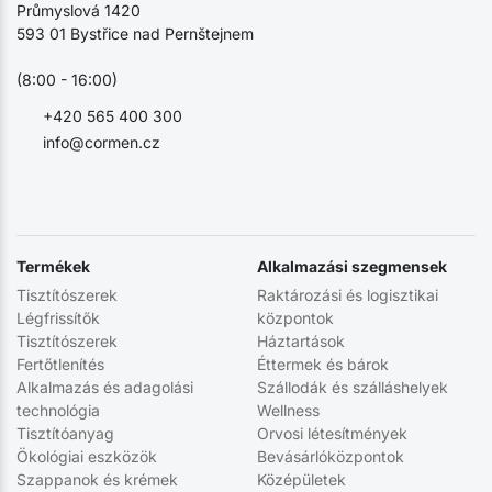
Průmyslová 1420
593 01 Bystřice nad Pernštejnem
(8:00 - 16:00)
+420 565 400 300
info@cormen.cz
Termékek
Alkalmazási szegmensek
Tisztítószerek
Raktározási és logisztikai
Légfrissítők
központok
Tisztítószerek
Háztartások
Fertőtlenítés
Éttermek és bárok
Alkalmazás és adagolási
Szállodák és szálláshelyek
technológia
Wellness
Tisztítóanyag
Orvosi létesítmények
Ökológiai eszközök
Bevásárlóközpontok
Szappanok és krémek
Középületek