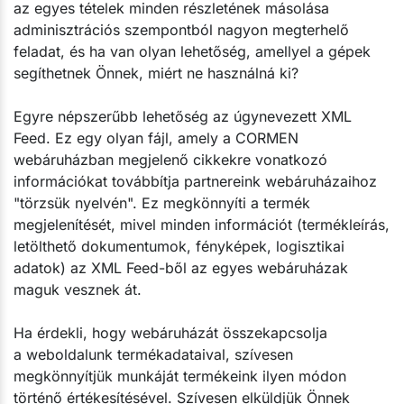
az egyes tételek minden részletének másolása
adminisztrációs szempontból nagyon megterhelő
feladat, és ha van olyan lehetőség, amellyel a gépek
segíthetnek Önnek, miért ne használná ki?
Egyre népszerűbb lehetőség az úgynevezett XML
Feed. Ez egy olyan fájl, amely a CORMEN
webáruházban megjelenő cikkekre vonatkozó
információkat továbbítja partnereink webáruházaihoz
"törzsük nyelvén". Ez megkönnyíti a termék
megjelenítését, mivel minden információt (termékleírás,
letölthető dokumentumok, fényképek, logisztikai
adatok) az XML Feed-ből az egyes webáruházak
maguk vesznek át.
Ha érdekli, hogy webáruházát összekapcsolja
a weboldalunk termékadataival, szívesen
megkönnyítjük munkáját termékeink ilyen módon
történő értékesítésével. Szívesen elküldjük Önnek