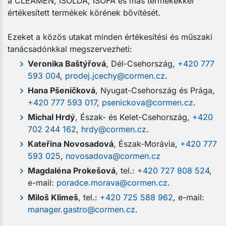
a CLEAMEN, ISOLDA, ISOFA és más termékekkel
értékesített termékek körének bővítését.
Ezeket a közös utakat minden értékesítési és műszaki
tanácsadónkkal megszervezheti:
Veronika Baštýřová
, Dél-Csehország,
+420 777
593 004
,
prodej.jcechy@cormen.cz
.
Hana Pšeničková
, Nyugat-Csehország és Prága,
+420 777 593 017
,
psenickova@cormen.cz
.
Michal Hrdý
, Észak- és Kelet-Csehország,
+420
702 244 162
,
hrdy@cormen.cz
.
Kateřina Novosadová
, Észak-Morávia,
+420 777
593 025
,
novosadova@cormen.cz
Magdaléna Prokešová
, tel.:
+420 727 808 524
,
e-mail:
poradce.morava@cormen.cz
.
Miloš Klimeš
, tel.:
+420 725 588 962
, e-mail:
manager.gastro@cormen.cz
.