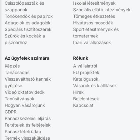
Csiszolópaszták és
Iskolai létesítmények
szappanok
Szociális ellátó intézmények
Törlőkendők és papírok
Tömeges étkeztetés
Adagolók és adagolók
Hivatásos mosodák
Speciális tisztítószerek
Sportlétesítmények és
Szűrők és kockák a
tornatermek
piszoárhoz
Ipari vállalkozások
Az ügyfelek számára
Rólunk
Képzés
A vállalatról
Tanácsadás
EU projektek
Visszaváltható kannák
Katalógusok
gyűjtése
Vásárok és kiállítások
Videó oktatóvideók
Hírek
Tanúsítványok
Bejelentések
Hogyan vásároljunk
Kapcsolat
GDPR
Panaszkezelési eljárás
Feltételek és feltételek
Panasztételi űrlap
Termék visszaküldése