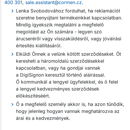
400 301
,
sale.assistant@cormen.cz
.
Lenka Svobodovához fordulhat, ha reklamációt
szeretne benyújtani termékeinkkel kapcsolatban.
Mindig igyekszik megtalálni a megfelelő
megoldást az Ön számára - legyen szó
árucseréről vagy visszaküldésről, vagy jóváírási
értesítés kiállításáról.
Elküldi Önnek a velünk kötött szerződéseket. Őt
keresheti a háromoldalú szerződésekkel
kapcsolatban, vagy ha gondjai vannak
a DigiSignon keresztül történő aláírással.
Ő kommunikál a lengyel ügyfelekkel, és ő felel
a lengyel kedvezményes szerződések
előkészítéséért.
Ő a megfelelő személy akkor is, ha azon tűnődik,
hogy jelenleg hogyan vannak meghatározva az
árai és a kedvezmények.