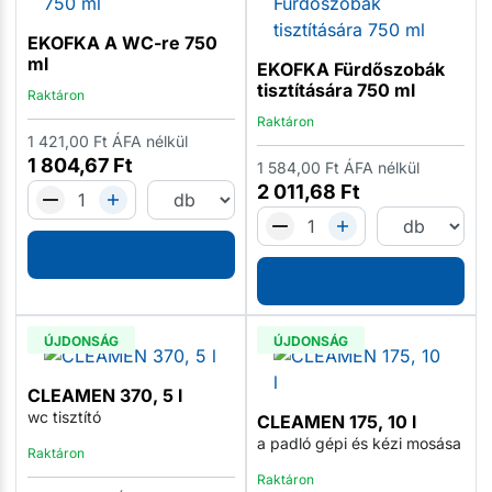
EKOFKA A WC-re 750
ml
EKOFKA Fürdőszobák
tisztítására 750 ml
Raktáron
Raktáron
1 421,00
Ft
ÁFA nélkül
1 804,67
Ft
1 584,00
Ft
ÁFA nélkül
2 011,68
Ft
ÚJDONSÁG
ÚJDONSÁG
CLEAMEN 370, 5 l
wc tisztító
CLEAMEN 175, 10 l
a padló gépi és kézi mosása
Raktáron
Raktáron