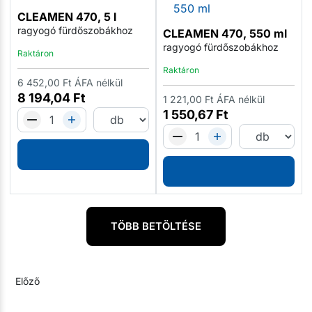
CLEAMEN 470, 5 l
ragyogó fürdőszobákhoz
CLEAMEN 470, 550 ml
ragyogó fürdőszobákhoz
Raktáron
Raktáron
6 452,00
Ft
ÁFA nélkül
8 194,04
Ft
1 221,00
Ft
ÁFA nélkül
1 550,67
Ft
TÖBB BETÖLTÉSE
Előző