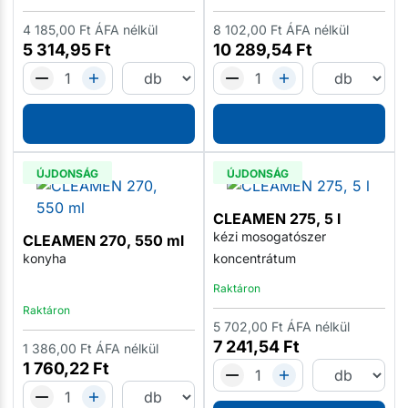
4 185,00
Ft
ÁFA nélkül
8 102,00
Ft
ÁFA nélkül
5 314,95
Ft
10 289,54
Ft
ÚJDONSÁG
ÚJDONSÁG
CLEAMEN 275, 5 l
kézi mosogatószer
CLEAMEN 270, 550 ml
konyha
koncentrátum
Raktáron
Raktáron
5 702,00
Ft
ÁFA nélkül
7 241,54
Ft
1 386,00
Ft
ÁFA nélkül
1 760,22
Ft