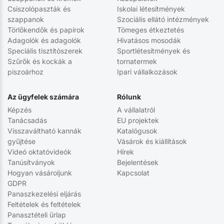
Csiszolópaszták és
Iskolai létesítmények
szappanok
Szociális ellátó intézmények
Törlőkendők és papírok
Tömeges étkeztetés
Adagolók és adagolók
Hivatásos mosodák
Speciális tisztítószerek
Sportlétesítmények és
Szűrők és kockák a
tornatermek
piszoárhoz
Ipari vállalkozások
Az ügyfelek számára
Rólunk
Képzés
A vállalatról
Tanácsadás
EU projektek
Visszaváltható kannák
Katalógusok
gyűjtése
Vásárok és kiállítások
Videó oktatóvideók
Hírek
Tanúsítványok
Bejelentések
Hogyan vásároljunk
Kapcsolat
GDPR
Panaszkezelési eljárás
Feltételek és feltételek
Panasztételi űrlap