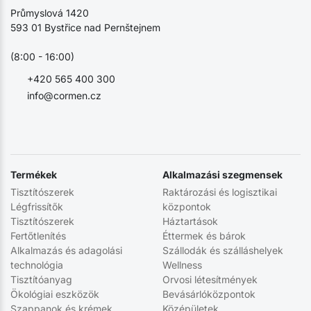
Průmyslová 1420
593 01 Bystřice nad Pernštejnem
(8:00 - 16:00)
+420 565 400 300
info@cormen.cz
Termékek
Alkalmazási szegmensek
Tisztítószerek
Raktározási és logisztikai
Légfrissítők
központok
Tisztítószerek
Háztartások
Fertőtlenítés
Éttermek és bárok
Alkalmazás és adagolási
Szállodák és szálláshelyek
technológia
Wellness
Tisztítóanyag
Orvosi létesítmények
Ökológiai eszközök
Bevásárlóközpontok
Szappanok és krémek
Középületek