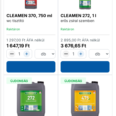
CLEAMEN 370, 750 ml
CLEAMEN 272, 1 l
wc tisztító
erős zsíral szemben
Raktáron
Raktáron
1 297,00
Ft
ÁFA nélkül
2 895,00
Ft
ÁFA nélkül
1 647,19
Ft
3 676,65
Ft
ÚJDONSÁG
ÚJDONSÁG