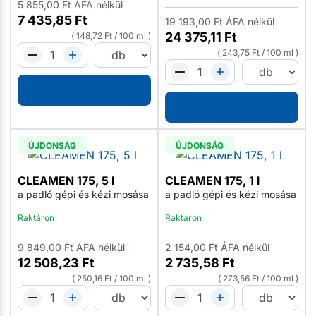
5 855,00
Ft
ÁFA nélkül
7 435,85
Ft
19 193,00
Ft
ÁFA nélkül
24 375,11
Ft
148,72
Ft
/
100 ml
243,75
Ft
/
100 ml
ÚJDONSÁG
ÚJDONSÁG
CLEAMEN 175, 5 l
CLEAMEN 175, 1 l
a padló gépi és kézi mosása
a padló gépi és kézi mosása
Raktáron
Raktáron
9 849,00
Ft
ÁFA nélkül
2 154,00
Ft
ÁFA nélkül
12 508,23
Ft
2 735,58
Ft
250,16
Ft
/
100 ml
273,56
Ft
/
100 ml