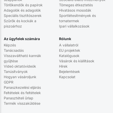
Törlőkendők és papírok
Tömeges étkeztetés
Adagolók és adagolók
Hivatásos mosodák
Speciális tisztítószerek
Sportlétesítmények és
Szűrők és kockák a
tornatermek
piszoárhoz
Ipari vállalkozások
Az ügyfelek számára
Rólunk
Képzés
A vállalatról
Tanácsadás
EU projektek
Visszaváltható kannák
Katalógusok
gyűjtése
Vásárok és kiállítások
Videó oktatóvideók
Hírek
Tanúsítványok
Bejelentések
Hogyan vásároljunk
Kapcsolat
GDPR
Panaszkezelési eljárás
Feltételek és feltételek
Panasztételi űrlap
Termék visszaküldése