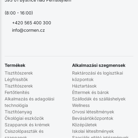
(8:00 - 16:00)
+420 565 400 300
info@cormen.cz
Termékek
Alkalmazási szegmensek
Tisztítószerek
Raktározási és logisztikai
Légfrissítők
központok
Tisztítószerek
Háztartások
Fertőtlenítés
Éttermek és bárok
Alkalmazás és adagolási
Szállodák és szálláshelyek
technológia
Wellness
Tisztítóanyag
Orvosi létesítmények
Ökológiai eszközök
Bevásárlóközpontok
Szappanok és krémek
Középületek
Csiszolópaszták és
Iskolai létesítmények
szappanok
Szociális ellátó intézmények