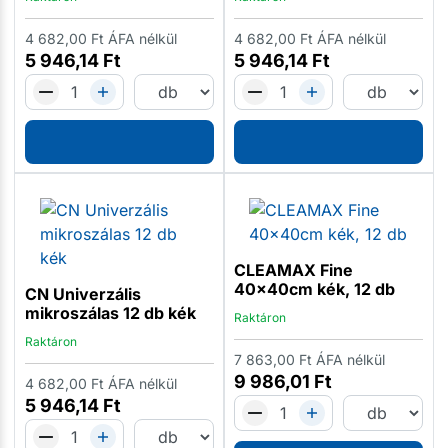
4 682,00
Ft
ÁFA nélkül
4 682,00
Ft
ÁFA nélkül
5 946,14
Ft
5 946,14
Ft
CLEAMAX Fine
40x40cm kék, 12 db
CN Univerzális
mikroszálas 12 db kék
Raktáron
Raktáron
7 863,00
Ft
ÁFA nélkül
9 986,01
Ft
4 682,00
Ft
ÁFA nélkül
5 946,14
Ft