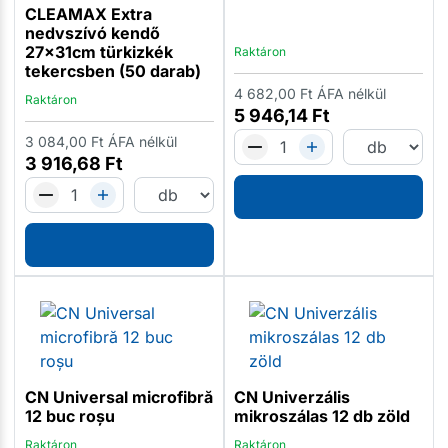
CLEAMAX Extra
nedvszívó kendő
27x31cm türkizkék
Raktáron
tekercsben (50 darab)
4 682,00
Ft
ÁFA nélkül
Raktáron
5 946,14
Ft
3 084,00
Ft
ÁFA nélkül
3 916,68
Ft
CN Universal microfibră
CN Univerzális
12 buc roșu
mikroszálas 12 db zöld
Raktáron
Raktáron