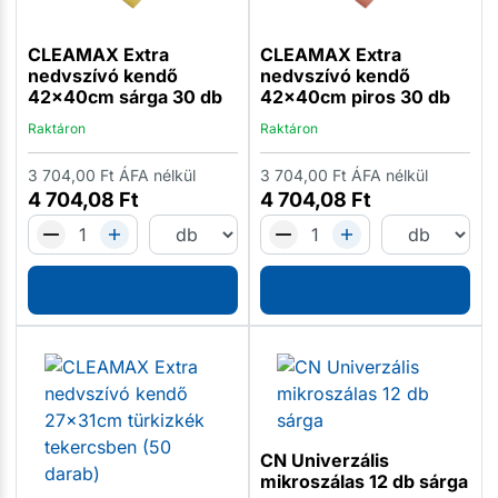
CLEAMAX Extra
CLEAMAX Extra
nedvszívó kendő
nedvszívó kendő
42x40cm sárga 30 db
42x40cm piros 30 db
Raktáron
Raktáron
3 704,00
Ft
ÁFA nélkül
3 704,00
Ft
ÁFA nélkül
4 704,08
Ft
4 704,08
Ft
CN Univerzális
mikroszálas 12 db sárga