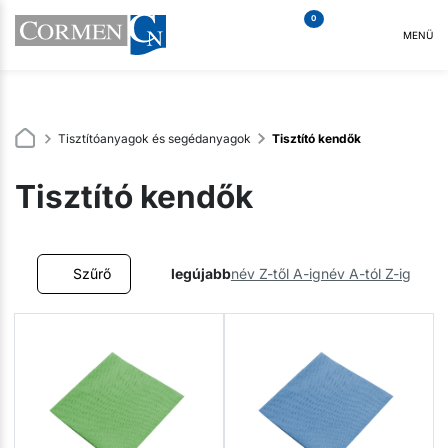
0
MENÜ
Tisztítóanyagok és segédanyagok
Tisztító kendők
Tisztító kendők
Szűrő
legújabb
név Z-től A-ig
név A-tól Z-ig