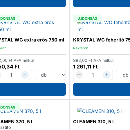
JDONSÁG
ÚJDONSÁG
STAL WC extra erős 750 ml
KRYSTAL WC fehérítő 7
áron
Raktáron
2,00
Ft
ÁFA nélkül
993,00
Ft
ÁFA nélkül
450,34
Ft
1 261,11
Ft
JDONSÁG
AMEN 370, 5 l
CLEAMEN 310, 5 l
isztító