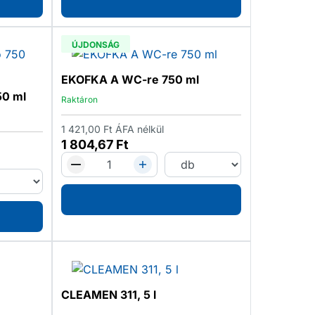
ÚJDONSÁG
EKOFKA A WC-re 750 ml
50 ml
Raktáron
1 421,00
Ft
ÁFA nélkül
1 804,67
Ft
CLEAMEN 311, 5 l