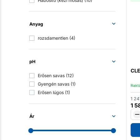
Habosító (kézi mosás)
(10)
Anyag
rozsdamentlen
(4)
pH
CLE
Erősen savas
(12)
Gyengén savas
(1)
Rakt
Erősen lúgos
(1)
1 24
1 
Ár