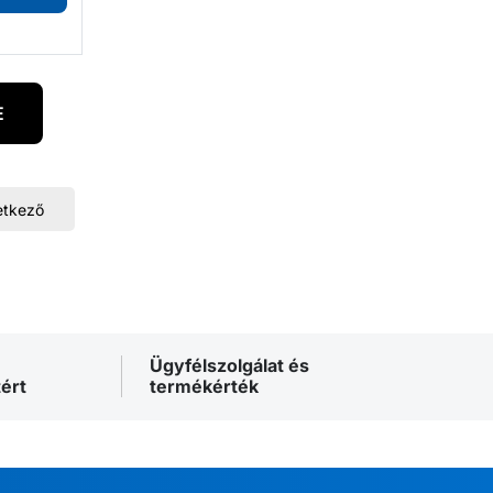
E
etkező
Ügyfélszolgálat és
ért
termékérték