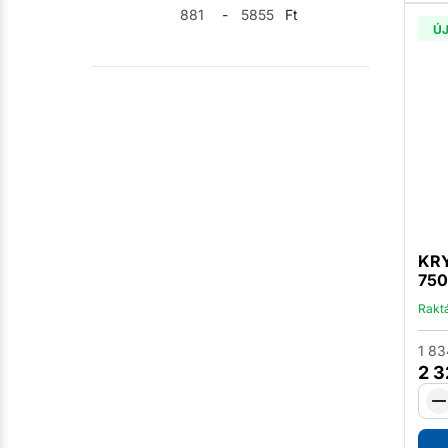
-
Ft
Ú
KRY
750
Rakt
1 83
2 3