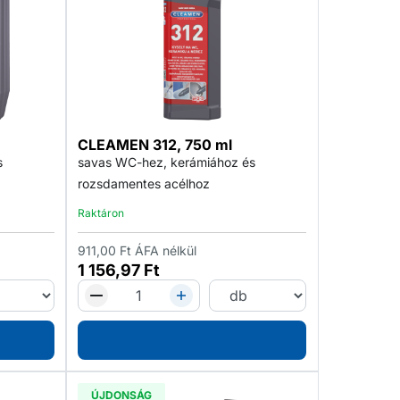
CLEAMEN 312, 750 ml
s
savas WC-hez, kerámiához és
rozsdamentes acélhoz
Raktáron
911,00
Ft
ÁFA nélkül
1 156,97
Ft
ÚJDONSÁG