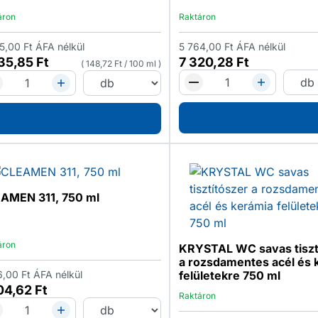
áron
Raktáron
5,00
Ft
ÁFA nélkül
5 764,00
Ft
ÁFA nélkül
435,85
Ft
7 320,28
Ft
148,72
Ft
/
100 ml
AMEN 311, 750 ml
áron
KRYSTAL WC savas tiszt
a rozsdamentes acél és 
6,00
Ft
ÁFA nélkül
felületekre 750 ml
04,62
Ft
Raktáron