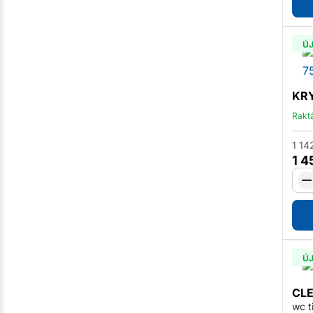
Ú
KRY
Rakt
1 14
1 
Ú
CLE
wc t