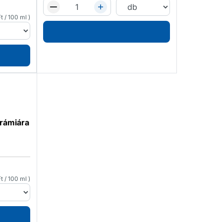
Ft
/
100 ml
rámiára
Ft
/
100 ml