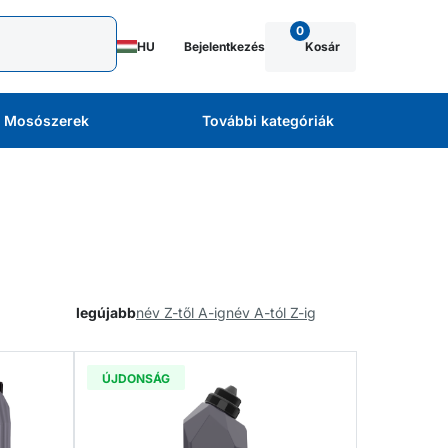
0
HU
Bejelentkezés
Kosár
Mosószerek
További kategóriák
legújabb
név Z-től A-ig
név A-tól Z-ig
ÚJDONSÁG