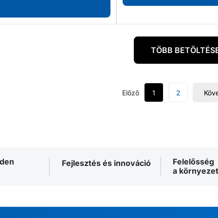
TÖBB BETÖLTÉS
Előző
1
2
Köv
nden
Felelősség
Fejlesztés és innováció
a környezet