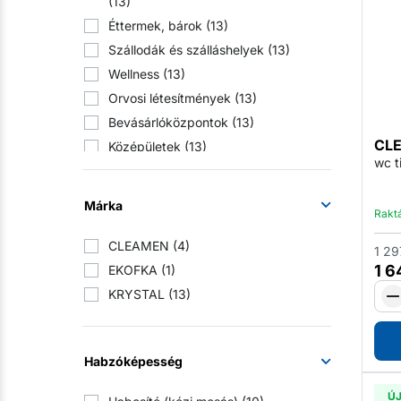
(13)
Éttermek, bárok
(13)
Szállodák és szálláshelyek
(13)
Wellness
(13)
Orvosi létesítmények
(13)
Bevásárlóközpontok
(13)
CLE
Középületek
(13)
wc t
Iskolai létesítmények
(13)
Szociális ellátó intézmények
(13)
Márka
Rakt
Tömeges étkeztetés
(13)
Háztartások
(9)
CLEAMEN
(4)
1 29
Professzionális mosodák
(13)
1 6
EKOFKA
(1)
Sportlétesítmények és tornatermek
KRYSTAL
(13)
(13)
Ipari vállalkozások
(13)
Elosztó
(2)
Habzóképesség
Ú