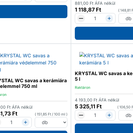
881,00
Ft
ÁFA nélkül
1 118,87
Ft
148,81
KRYSTAL WC savas a ke
5 l
STAL WC savas a kerámiára
elemmel 750 ml
Raktáron
áron
4 193,00
Ft
ÁFA nélkül
5 325,11
Ft
,00
Ft
ÁFA nélkül
106,50
41,73
Ft
151,85
Ft
/
100 ml