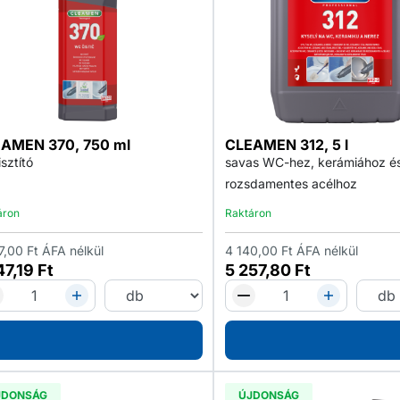
AMEN 370, 750 ml
CLEAMEN 312, 5 l
isztító
savas WC-hez, kerámiához é
rozsdamentes acélhoz
áron
Raktáron
7,00
Ft
ÁFA nélkül
4 140,00
Ft
ÁFA nélkül
47,19
Ft
5 257,80
Ft
JDONSÁG
ÚJDONSÁG