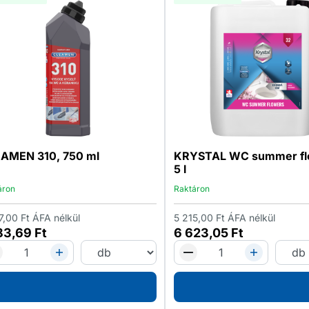
AMEN 310, 750 ml
KRYSTAL WC summer fl
5 l
áron
Raktáron
7,00
Ft
ÁFA nélkül
5 215,00
Ft
ÁFA nélkül
583,69
Ft
6 623,05
Ft