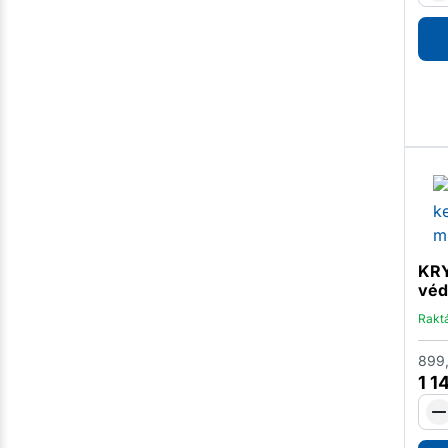
KRY
véd
Rakt
899
1 1