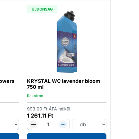
ÚJDONSÁG
owers
KRYSTAL WC lavender bloom
750 ml
Raktáron
993,00
Ft
ÁFA nélkül
1 261,11
Ft