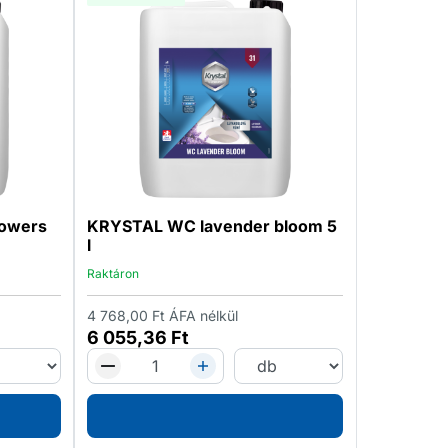
owers
KRYSTAL WC lavender bloom 5
l
Raktáron
4 768,00
Ft
ÁFA nélkül
6 055,36
Ft