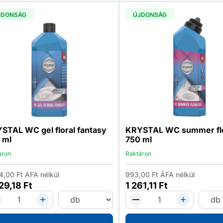
JDONSÁG
ÚJDONSÁG
STAL WC gel floral fantasy
KRYSTAL WC summer fl
 ml
750 ml
áron
Raktáron
4,00
Ft
ÁFA nélkül
993,00
Ft
ÁFA nélkül
29,18
Ft
1 261,11
Ft