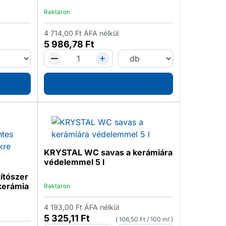
Raktáron
4 714,00
Ft
ÁFA nélkül
5 986,78
Ft
KRYSTAL WC savas a kerámiára
védelemmel 5 l
ítószer
kerámia
Raktáron
4 193,00
Ft
ÁFA nélkül
5 325,11
Ft
106,50
Ft
/
100 ml