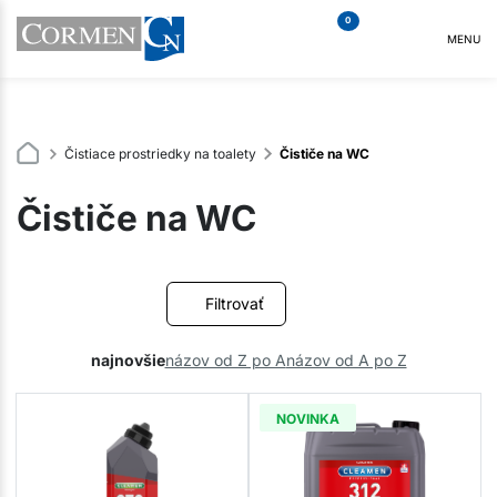
0
MENU
Čistiace prostriedky na toalety
Čističe na WC
Čističe na WC
Filtrovať
najnovšie
názov od Z po A
názov od A po Z
NOVINKA