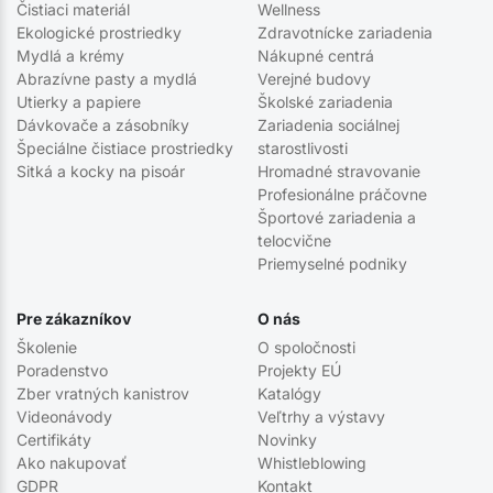
Čistiaci materiál
Wellness
Ekologické prostriedky
Zdravotnícke zariadenia
Mydlá a krémy
Nákupné centrá
Abrazívne pasty a mydlá
Verejné budovy
Utierky a papiere
Školské zariadenia
Dávkovače a zásobníky
Zariadenia sociálnej
Špeciálne čistiace prostriedky
starostlivosti
Sitká a kocky na pisoár
Hromadné stravovanie
Profesionálne práčovne
Športové zariadenia a
telocvične
Priemyselné podniky
Pre zákazníkov
O nás
Školenie
O spoločnosti
Poradenstvo
Projekty EÚ
Zber vratných kanistrov
Katalógy
Videonávody
Veľtrhy a výstavy
Certifikáty
Novinky
Ako nakupovať
Whistleblowing
GDPR
Kontakt