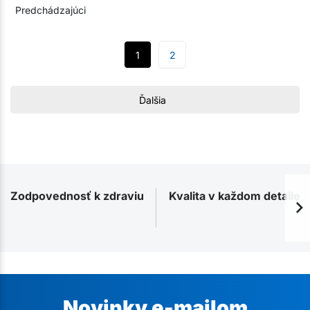
Predchádzajúci
1
2
Ďalšia
Zodpovednosť k zdraviu
Kvalita v každom detaile
Novinky e-mailom