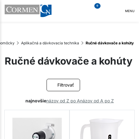
0
MENU
 pomôcky
Aplikačná a dávkovacia technika
Ručné dávkovače a kohúty
Ručné dávkovače a kohúty
Filtrovať
najnovšie
názov od Z po A
názov od A po Z