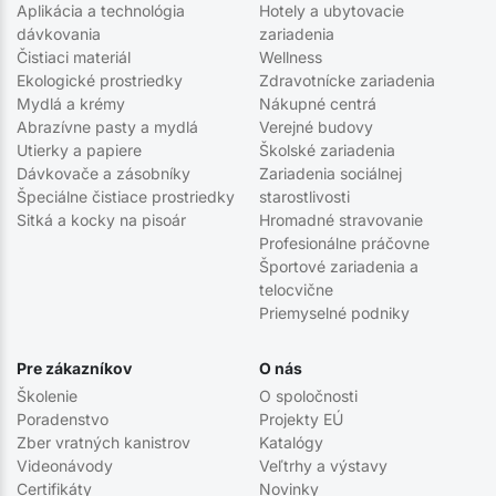
Aplikácia a technológia
Hotely a ubytovacie
dávkovania
zariadenia
Čistiaci materiál
Wellness
Ekologické prostriedky
Zdravotnícke zariadenia
Mydlá a krémy
Nákupné centrá
Abrazívne pasty a mydlá
Verejné budovy
Utierky a papiere
Školské zariadenia
Dávkovače a zásobníky
Zariadenia sociálnej
Špeciálne čistiace prostriedky
starostlivosti
Sitká a kocky na pisoár
Hromadné stravovanie
Profesionálne práčovne
Športové zariadenia a
telocvične
Priemyselné podniky
Pre zákazníkov
O nás
Školenie
O spoločnosti
Poradenstvo
Projekty EÚ
Zber vratných kanistrov
Katalógy
Videonávody
Veľtrhy a výstavy
Certifikáty
Novinky