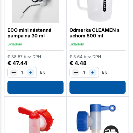
ECO mini nástenná
Odmerka CLEAMEN s
pumpa na 30 ml
uchom 500 ml
Skladom
Skladom
€
38.57
bez DPH
€
3.64
bez DPH
€
47.44
€
4.48
ks
ks