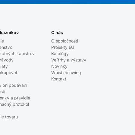
ákazníkov
O nás
ie
O spoločnosti
enstvo
Projekty EÚ
ratných kanistrov
Katalógy
návody
Veľtrhy a výstavy
ikáty
Novinky
akupovať
Whistleblowing
Kontakt
p pri podávaní
stí
enky a pravidlá
mačný protokol
ie tovaru