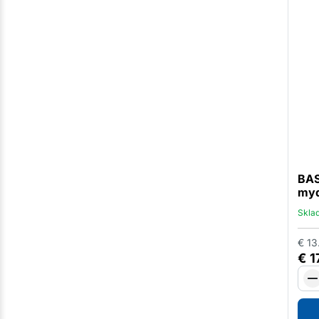
BAS
myd
Skla
€
13
€
1