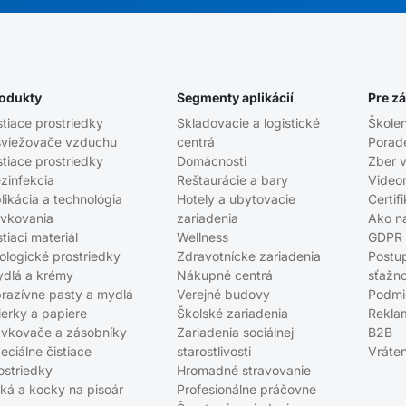
odukty
Segmenty aplikácií
Pre z
stiace prostriedky
Skladovacie a logistické
Školen
viežovače vzduchu
centrá
Porad
stiace prostriedky
Domácnosti
Zber v
zinfekcia
Reštaurácie a bary
Video
likácia a technológia
Hotely a ubytovacie
Certif
vkovania
zariadenia
Ako n
stiaci materiál
Wellness
GDPR
ologické prostriedky
Zdravotnícke zariadenia
Postu
dlá a krémy
Nákupné centrá
sťažno
razívne pasty a mydlá
Verejné budovy
Podmi
ierky a papiere
Školské zariadenia
Rekla
vkovače a zásobníky
Zariadenia sociálnej
B2B
eciálne čistiace
starostlivosti
Vráten
ostriedky
Hromadné stravovanie
tká a kocky na pisoár
Profesionálne práčovne