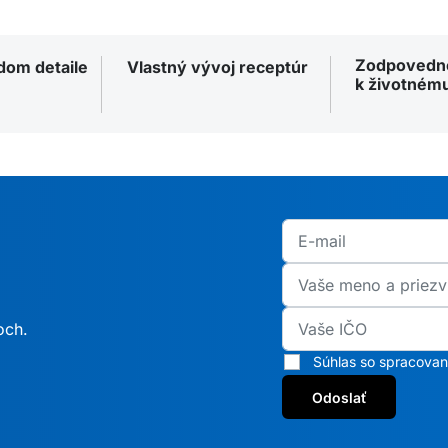
Zodpovedn
ždom detaile
Vlastný vývoj receptúr
k životnému
och.
Súhlas so spracova
Odoslať