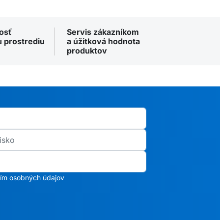
osť
Servis zákazníkom
 prostrediu
a úžitková hodnota
produktov
ním osobných údajov