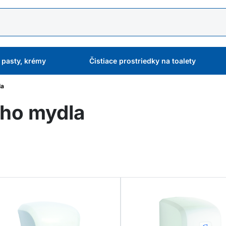
 pasty, krémy
Čistiace prostriedky na toalety
la
ho mydla