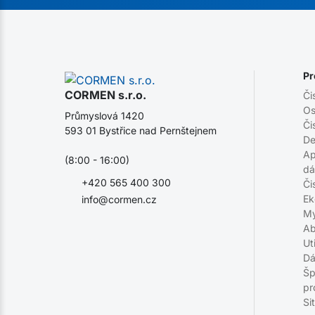
Pr
CORMEN s.r.o.
Či
Os
Průmyslová 1420
Či
593 01 Bystřice nad Pernštejnem
De
Ap
(8:00 - 16:00)
dá
+420 565 400 300
Či
Ek
info@cormen.cz
My
Ab
Ut
Dá
Šp
pr
Si