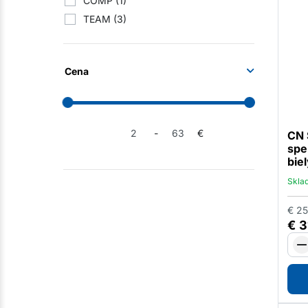
COMP
(1)
TEAM
(3)
Cena
-
€
CN 
spe
bie
Skla
€
25
€
3