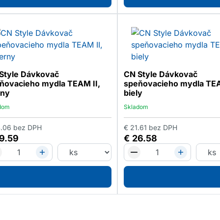
Style Dávkovač
CN Style Dávkovač
ňovacieho mydla TEAM II,
speňovacieho mydla TEA
rny
biely
dom
Skladom
.06
bez DPH
€
21.61
bez DPH
9.59
€
26.58