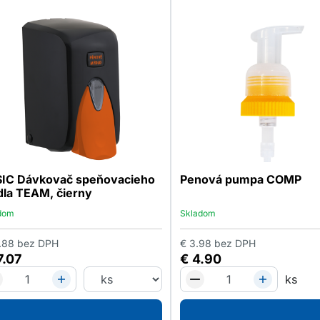
IC Dávkovač speňovacieho
Penová pumpa COMP
la TEAM, čierny
dom
Skladom
.88
bez DPH
€
3.98
bez DPH
7.07
€
4.90
ks