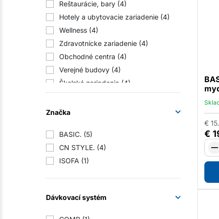
Reštaurácie, bary
(4)
Hotely a ubytovacie zariadenie
(4)
Wellness
(4)
Zdravotnícke zariadenie
(4)
Obchodné centra
(4)
Verejné budovy
(4)
BAS
Školské zariadenia
(4)
myd
Ústavy sociálnej starostlivosti
(4)
Skla
Hromadné stravovanie
(4)
Značka
Profesionálne práčovne
(4)
€
15
€
1
BASIC.
(5)
Športoviská a telocvične
(10)
CN STYLE.
(4)
Priemyselné podniky
(11)
ISOFA
(1)
Dávkovací systém