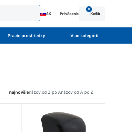
0
SK
Prihlásenie
Košík
Pracie prostriedky
Viac kategórií
najnovšie
názov od Z po A
názov od A po Z