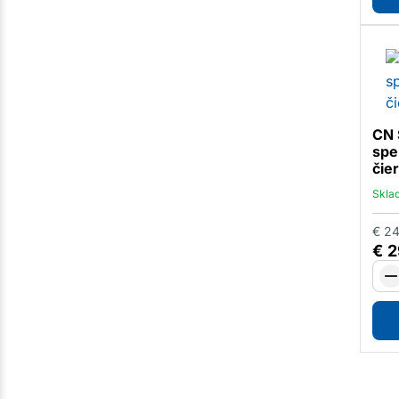
CN 
spe
čie
Skla
€
24
€
2