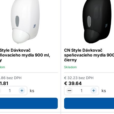
Style Dávkovač
CN Style Dávkovač
ňovacieho mydla 900 ml,
speňovacieho mydla 900
ly
čierny
dom
Skladom
.86
bez DPH
€
32.23
bez DPH
1.81
€
39.64
ks
ks