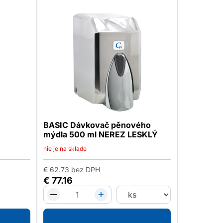
BASIC Dávkovač pěnového
mýdla 500 ml NEREZ LESKLÝ
nie je na sklade
€
62.73
bez DPH
€
77.16