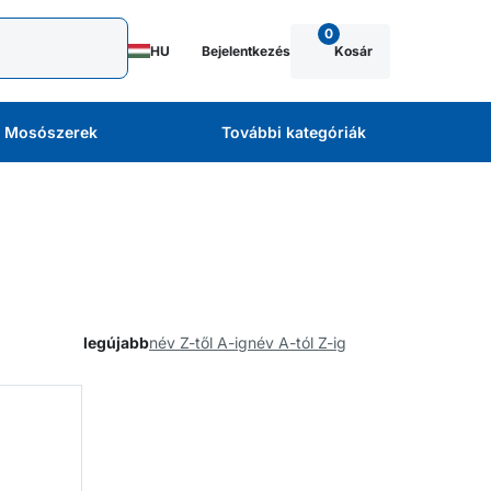
0
HU
Bejelentkezés
Kosár
Mosószerek
További kategóriák
legújabb
név Z-től A-ig
név A-tól Z-ig