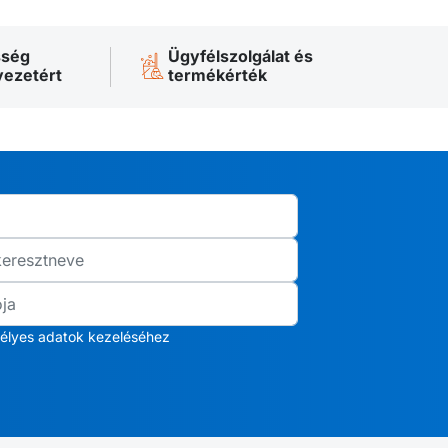
sség
Ügyfélszolgálat és
yezetért
termékérték
élyes adatok kezeléséhez