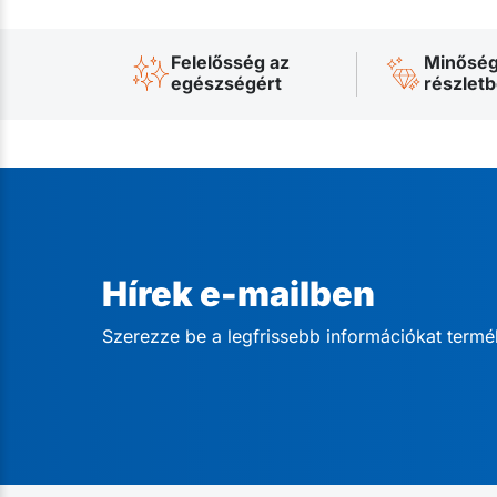
Felelősség az
Minőség
egészségért
részlet
Hírek e-mailben
Szerezze be a legfrissebb információkat termé