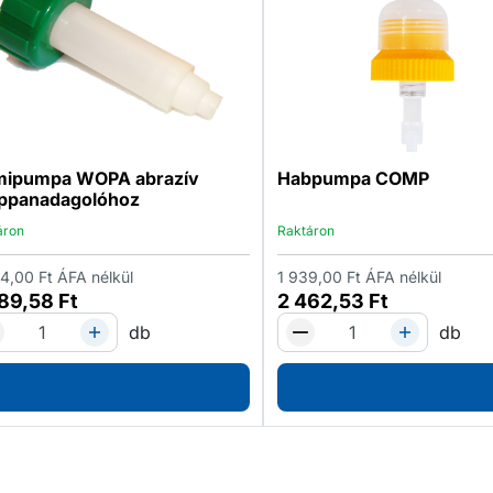
ipumpa WOPA abrazív
Habpumpa COMP
ppanadagolóhoz
áron
Raktáron
54,00
Ft
ÁFA nélkül
1 939,00
Ft
ÁFA nélkül
989,58
Ft
2 462,53
Ft
db
db