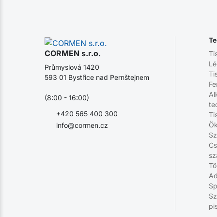
Te
CORMEN s.r.o.
Ti
Lé
Průmyslová 1420
Ti
593 01 Bystřice nad Pernštejnem
Fe
Al
(8:00 - 16:00)
te
+420 565 400 300
Ti
Ök
info@cormen.cz
Sz
Cs
sz
Tö
Ad
Sp
Sz
pi