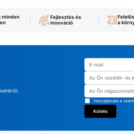
 minden
Felelő
Fejlesztés és
ben
a körn
innováció
keinkről.
Hozzájárulás a szem
Küldés