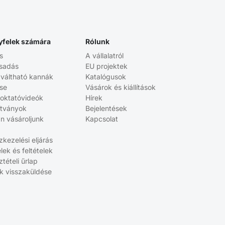
yfelek számára
Rólunk
s
A vállalatról
sadás
EU projektek
aváltható kannák
Katalógusok
ése
Vásárok és kiállítások
 oktatóvideók
Hírek
ítványok
Bejelentések
n vásároljunk
Kapcsolat
kezelési eljárás
elek és feltételek
tételi űrlap
k visszaküldése