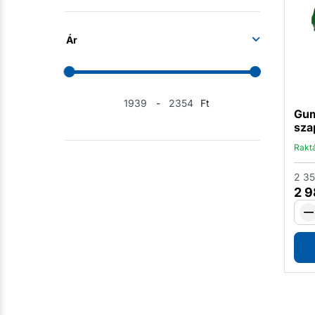
Ár
-
Ft
Gum
sza
Rakt
2 3
2 