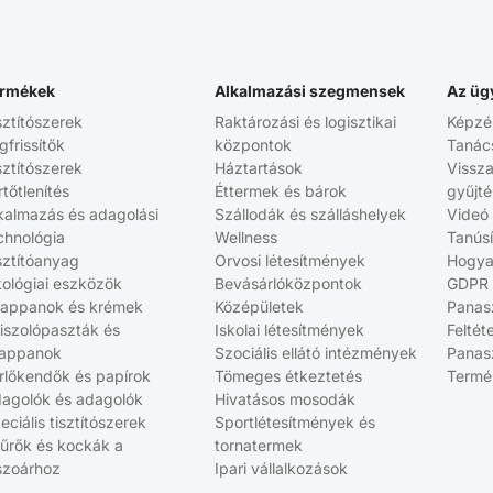
rmékek
Alkalmazási szegmensek
Az üg
sztítószerek
Raktározási és logisztikai
Képzé
gfrissítők
központok
Tanác
sztítószerek
Háztartások
Vissz
rtőtlenítés
Éttermek és bárok
gyűjt
kalmazás és adagolási
Szállodák és szálláshelyek
Videó
chnológia
Wellness
Tanús
sztítóanyag
Orvosi létesítmények
Hogya
ológiai eszközök
Bevásárlóközpontok
GDPR
appanok és krémek
Középületek
Panasz
iszolópaszták és
Iskolai létesítmények
Feltét
appanok
Szociális ellátó intézmények
Panasz
rlőkendők és papírok
Tömeges étkeztetés
Termé
agolók és adagolók
Hivatásos mosodák
eciális tisztítószerek
Sportlétesítmények és
űrők és kockák a
tornatermek
szoárhoz
Ipari vállalkozások