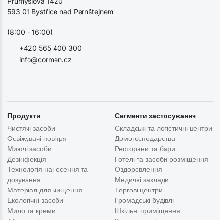
Průmyslová 1420
593 01 Bystřice nad Pernštejnem
(8:00 - 16:00)
+420 565 400 300
info@cormen.cz
Продукти
Сегменти застосування
Чистячі засоби
Складські та логістичні центри
Освіжувачі повітря
Домогосподарства
Миючі засоби
Ресторани та бари
Дезінфекція
Готелі та засоби розміщення
Технологія нанесення та
Оздоровлення
дозування
Медичні заклади
Матеріал для чищення
Торгові центри
Екологічні засоби
Громадські будівлі
Мило та креми
Шкільні приміщення