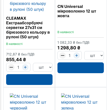
CN Universаl
мікроволокно 12 шт
жовта
CLEAMAX
Екстраабсорбуючі
серветки 27x31 см
бірюзового кольору в
В наявності
рулоні (50 штук)
1 082,33
₴
без ПДВ
В наявності
1 298,80
₴
712,87
₴
без ПДВ
855,44
₴