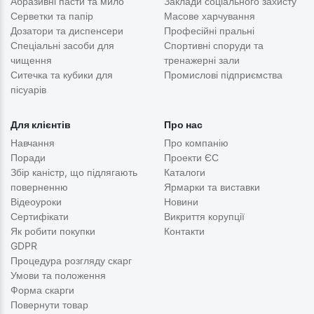
Абразивні пасти та мило
Заклади соціального захисту
Серветки та папір
Масове харчування
Дозатори та диспенсери
Професійні пральні
Спеціальні засоби для
Спортивні споруди та
чищення
тренажерні зали
Ситечка та кубики для
Промислові підприємства
пісуарів
Для клієнтів
Про нас
Навчання
Про компанію
Поради
Проекти ЄС
Збір каністр, що підлягають
Каталоги
поверненню
Ярмарки та виставки
Відеоуроки
Новини
Сертифікати
Викриття корупції
Як робити покупки
Контакти
GDPR
Процедура розгляду скарг
Умови та положення
Форма скарги
Повернути товар