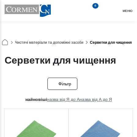
0
МЕНЮ
Чистячі матеріали та допоміжні засоби
Серветки для чищення
Серветки для чищення
Фільтр
найновіші
назва від Я до А
назва від А до Я