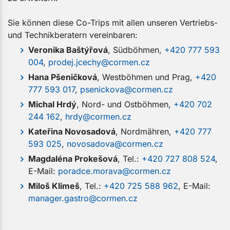
Sie können diese Co-Trips mit allen unseren Vertriebs-
und Technikberatern vereinbaren:
Veronika Baštýřová
, Südböhmen,
+420 777 593
004
,
prodej.jcechy@cormen.cz
Hana Pšeničková
, Westböhmen und Prag,
+420
777 593 017
,
psenickova@cormen.cz
Michal Hrdý
, Nord- und Ostböhmen,
+420 702
244 162
,
hrdy@cormen.cz
Kateřina Novosadová
, Nordmähren,
+420 777
593 025
,
novosadova@cormen.cz
Magdaléna Prokešová
, Tel.:
+420 727 808 524
,
E-Mail:
poradce.morava@cormen.cz
Miloš Klimeš
, Tel.:
+420 725 588 962
, E-Mail:
manager.gastro@cormen.cz