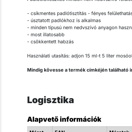
- csíkmentes padlótisztítás - fényes felülethatá
- úsztatott padlókhoz is alkalmas
- minden típusú nem nedvszívó anyagon haszn
- most illatosabb
- csökkentett habzás
Használati utasítás: adjon 15 ml-t 5 liter mosóo
Mindig kövesse a termék címkéjén található i
Logisztika
Alapvető információk