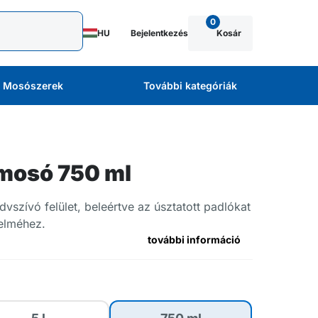
0
HU
Bejelentkezés
Kosár
Mosószerek
További kategóriák
mosó 750 ml
szívó felület, beleértve az úsztatott padlókat
delméhez.
további információ