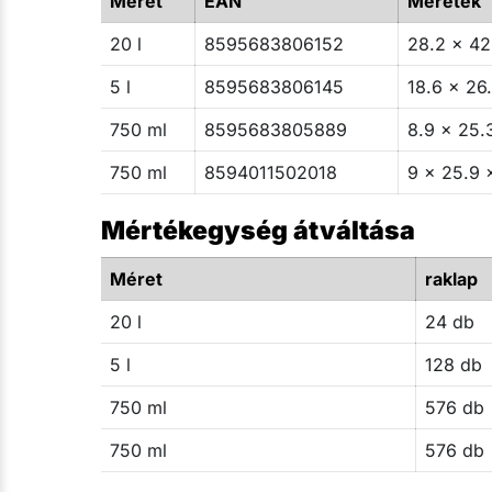
Méret
EAN
Méretek
20 l
8595683806152
28.2 x 42
5 l
8595683806145
18.6 x 26.
750 ml
8595683805889
8.9 x 25.
750 ml
8594011502018
9 x 25.9 
Mértékegység átváltása
Méret
raklap
20 l
24 db
5 l
128 db
750 ml
576 db
750 ml
576 db