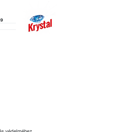
89
z és védelméhez.