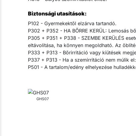
Biztonsági utasítások:
P102 - Gyermekektől elzárva tartandó.
P302 + P352 - HA BŐRRE KERÜL: Lemosás bő 
P305 + P351 + P338 - SZEMBE KERÜLÉS esetén: 
eltávolítása, ha könnyen megoldható. Az öblítés
P333 + P313 - Bőrirritáció vagy kiütések megjel
P337 + P313 - Ha a szemirritáció nem múlik el: o
P501 - A tartalom/edény elhelyezése hulladékké
GHS07