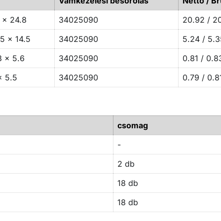
Vámkezelési besorolás
Netto / Br
 x 24.8
34025090
20.92 / 2
5 x 14.5
34025090
5.24 / 5.3
3 x 5.6
34025090
0.81 / 0.8
x 5.5
34025090
0.79 / 0.8
csomag
-
2 db
18 db
18 db