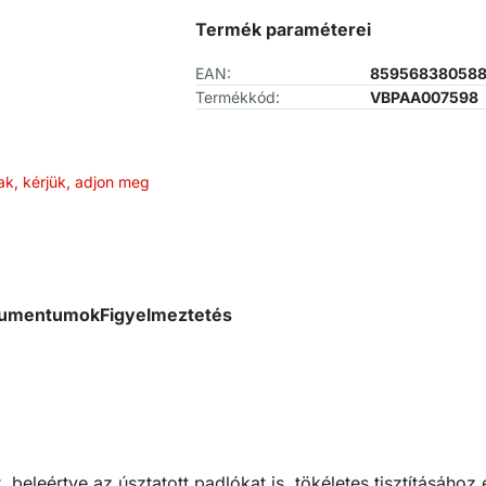
Termék paraméterei
EAN:
85956838058
Termékkód:
VBPAA007598
ak, kérjük, adjon meg
okumentumok
Figyelmeztetés
 beleértve az úsztatott padlókat is, tökéletes tisztításáho