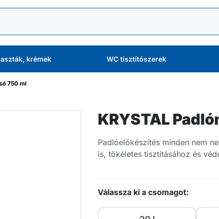
aszták, krémek
WC tisztítószerek
ó 750 ml
KRYSTAL Padló
Padlóelőkészítés minden nem nedv
is, tökéletes tisztításához és vé
Válassza ki a csomagot: