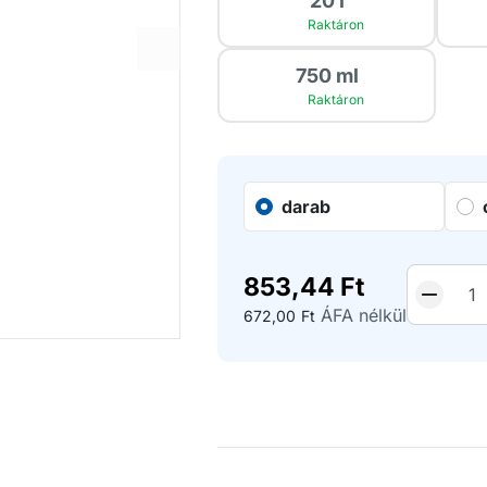
20 l
Raktáron
750 ml
Raktáron
darab
853,44
Ft
ÁFA nélkül
672,00
Ft