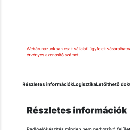
Webáruházunkban csak vállalati ügyfelek vásárolhatn
érvényes azonosító számot.
Részletes információk
Logisztika
Letölthető d
Részletes információk
Padlóelőkészítés minden nem nedvszívó felület,