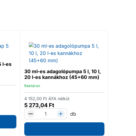
CLEAMEN 
sokodalú, 
 l-es
30 ml-es adagolópumpa 5 l, 10 l,
Raktáron
20 l-es kannákhoz (45+60 mm)
17 539,00
F
Raktáron
22 274,
4 152,00
Ft
ÁFA nélkül
5 273,04
Ft
db