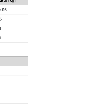
utto [kg]
0.96
5
3
1