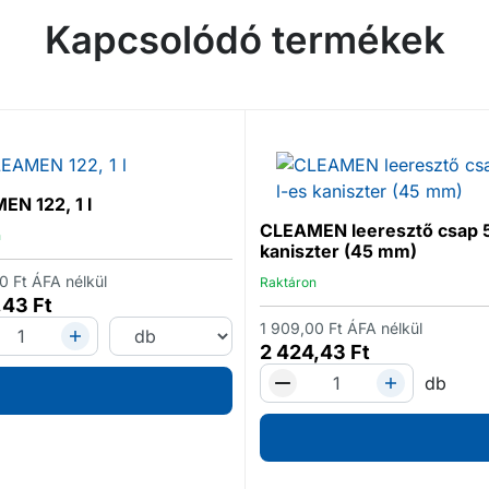
Kapcsolódó termékek
N 122, 1 l
CLEAMEN leeresztő csap 5
n
kaniszter (45 mm)
00
Ft
ÁFA nélkül
Raktáron
,43
Ft
1 909,00
Ft
ÁFA nélkül
2 424,43
Ft
db