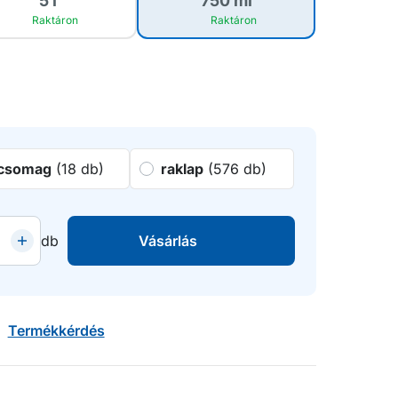
5 l
750 ml
Raktáron
Raktáron
csomag
(18 db)
raklap
(576 db)
db
Vásárlás
Termékkérdés