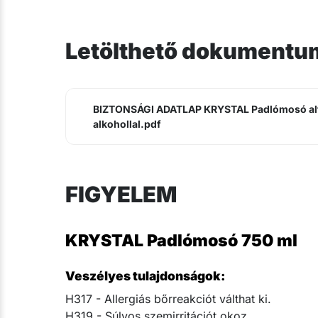
Letölthető dokumentu
BIZTONSÁGI ADATLAP KRYSTAL Padlómosó al
alkohollal.pdf
FIGYELEM
KRYSTAL Padlómosó 750 ml
Veszélyes tulajdonságok:
H317 - Allergiás bőrreakciót válthat ki.
H319 - Súlyos szemirritációt okoz.