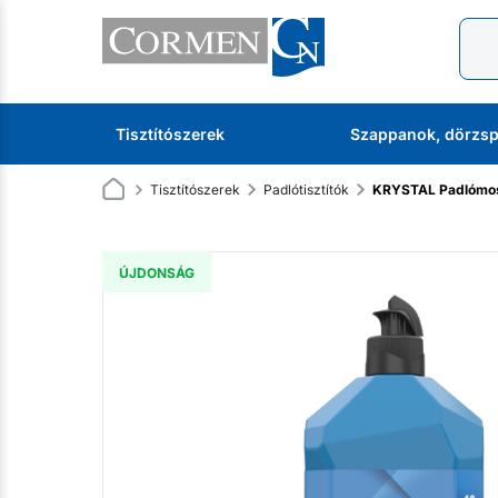
Tisztítószerek
Szappanok, dörzsp
Tisztítószerek
Padlótisztítók
KRYSTAL Padlómos
ÚJDONSÁG