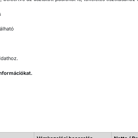
s
álható
ldathoz.
nformációkat.