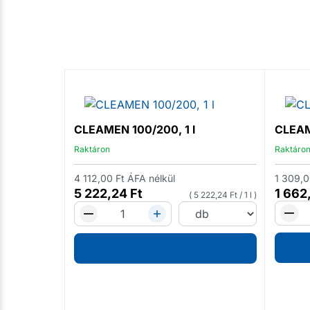
CLEAMEN 100/200, 1 l
CLEAME
Raktáron
Raktáro
4 112,00
Ft
ÁFA nélkül
1 309,
5 222,24
Ft
1 662
5 222,24
Ft
/
1 l