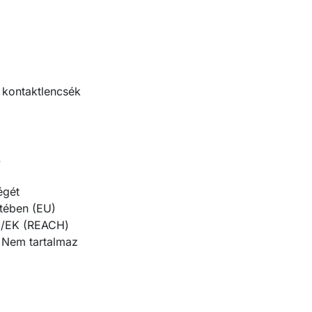
 kontaktlencsék
.
égét
etében (EU)
06/EK (REACH)
. Nem tartalmaz