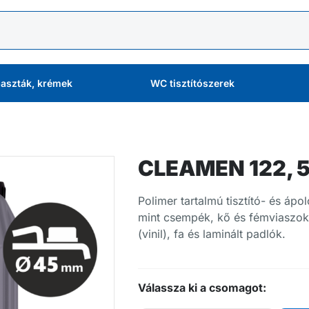
aszták, krémek
WC tisztítószerek
CLEAMEN 122, 5
Polimer tartalmú tisztító- és ápo
mint csempék, kő és fémviaszokk
(vinil), fa és laminált padlók.
Válassza ki a csomagot: