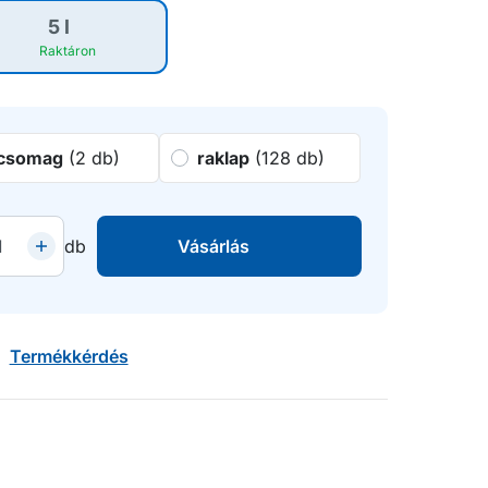
5 l
Raktáron
csomag
(2 db)
raklap
(128 db)
db
Vásárlás
Termékkérdés