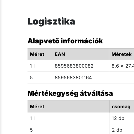
Logisztika
Alapvető információk
Méret
EAN
Méretek
1 l
8595683800082
8.6 x 27.
5 l
8595683801164
Mértékegység átváltása
Méret
csomag
1 l
12 db
5 l
2 db