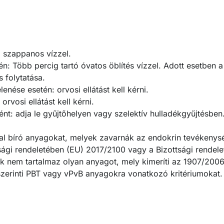
szappanos vízzel.
Több percig tartó óvatos öblítés vízzel. Adott esetben a
 folytatása.
enése esetén: orvosi ellátást kell kérni.
rvosi ellátást kell kérni.
nt: adja le gyűjtőhelyen vagy szelektív hulladékgyűjtésben
al bíró anyagokat, melyek zavarnák az endokrin tevékenys
ági rendeletében (EU) 2017/2100 vagy a Bizottsági rendel
k nem tartalmaz olyan anyagot, mely kimeríti az 1907/20
e szerinti PBT vagy vPvB anyagokra vonatkozó kritériumokat