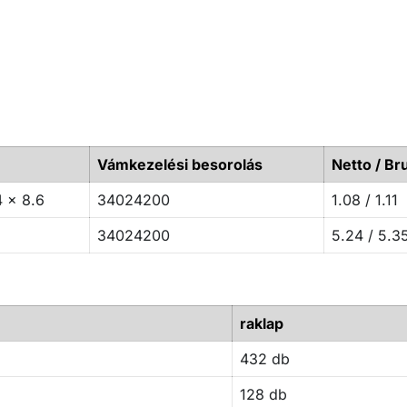
Vámkezelési besorolás
Netto / Bru
4 x 8.6
34024200
1.08 / 1.11
34024200
5.24 / 5.3
raklap
432 db
128 db