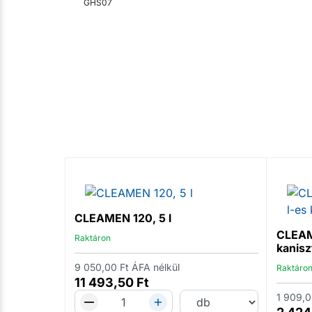
GHS07
CLEAMEN 120, 5 l
CLEAME
Raktáron
kanisz
9 050,00
Ft
ÁFA nélkül
Raktáro
11 493,50
Ft
1 909,