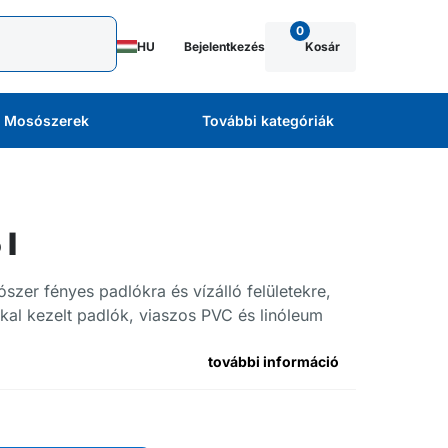
0
HU
Bejelentkezés
Kosár
Mosószerek
További kategóriák
 l
lószer fényes padlókra és vízálló felületekre,
al kezelt padlók, viaszos PVC és linóleum
további információ