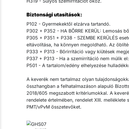
H319 - Súlyos szemirritációt okoz.
Biztonsági utasítások:
P102 - Gyermekektől elzárva tartandó.
P302 + P352 - HA BŐRRE KERÜL: Lemosás bő 
P305 + P351 + P338 - SZEMBE KERÜLÉS esetén: 
eltávolítása, ha könnyen megoldható. Az öblítés
P333 + P313 - Bőrirritáció vagy kiütések megjel
P337 + P313 - Ha a szemirritáció nem múlik el: o
P501 - A tartalom/edény elhelyezése hulladékké
A keverék nem tartalmaz olyan tulajdonságokk
összhangban a felhatalmazáson alapuló Bizotts
2018/605 megszabott kritériumokkal. A keveré
rendelete értelmében, rendelet XIII. melléklet
PMT/vPvM összetevőket.