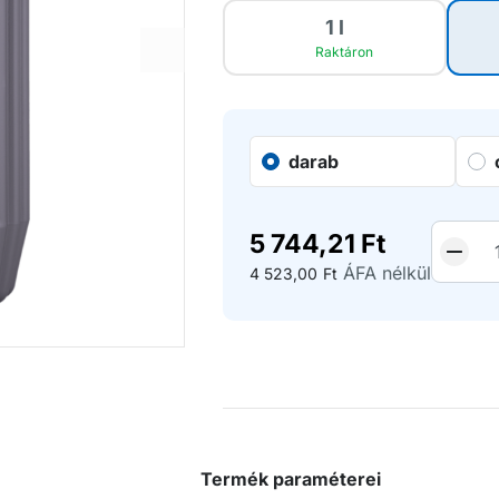
1 l
Raktáron
darab
5 744,21
Ft
ÁFA nélkül
4 523,00
Ft
Termék paraméterei