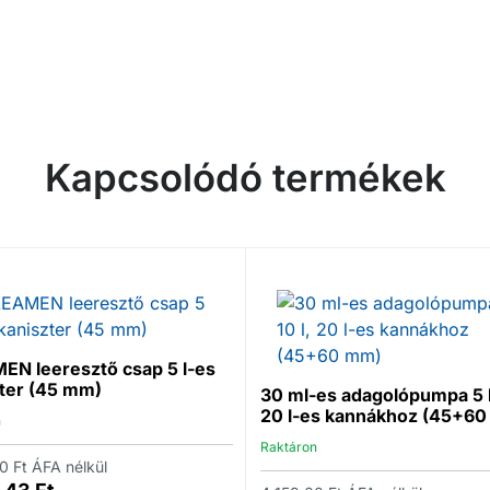
Kapcsolódó termékek
N leeresztő csap 5 l-es
ter (45 mm)
30 ml-es adagolópumpa 5 l,
20 l-es kannákhoz (45+6
n
Raktáron
00
Ft
ÁFA nélkül