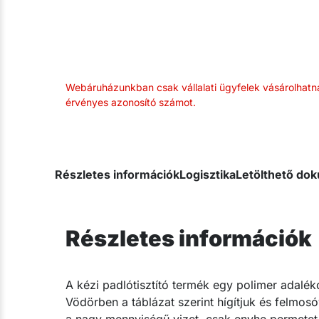
Webáruházunkban csak vállalati ügyfelek vásárolhatn
érvényes azonosító számot.
Részletes információk
Logisztika
Letölthető d
Részletes információk
A kézi padlótisztító termék egy polimer adalékot
Vödörben a táblázat szerint hígítjuk és felmos
a nagy mennyiségű vizet, csak enyhe permetet 