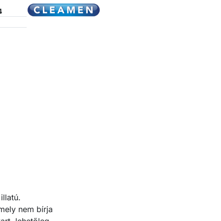
4
llatú.
amely nem bírja
rt, lehetőleg