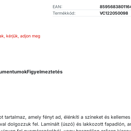
EAN:
859568380116
Termékkód:
VC122050098
ak, kérjük, adjon meg
okumentumok
Figyelmeztetés
 tartalmaz, amely fényt ad, élénkíti a színeket és kellemes i
óval dolgozzuk fel. Laminált (úszó) és lakkozott fapadlón, 
vigyen fel nyomásszóróból, vagy használjon erősen kicsava