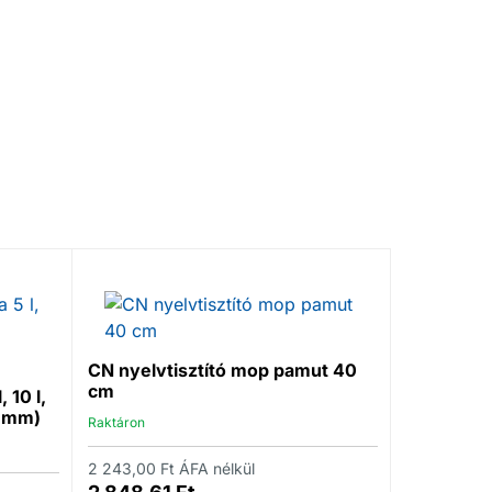
CLEAMEN 1
Raktáron
CN nyelvtisztító mop pamut 40
cm
 10 l,
19 818,00
F
0 mm)
25 168,
Raktáron
2 243,00
Ft
ÁFA nélkül