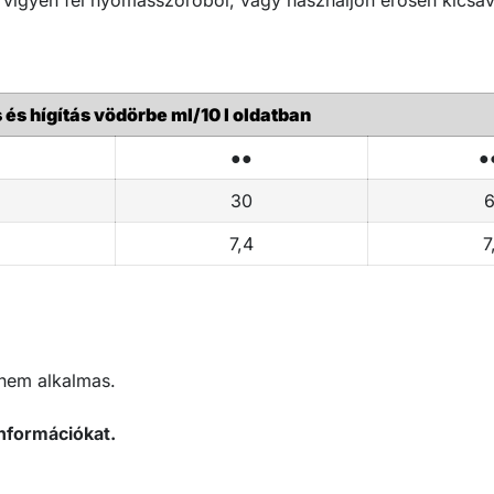
és hígítás vödörbe ml/10 l oldatban
●●
●
30
2
7,4
7
 nem alkalmas.
nformációkat.