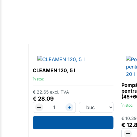
CLEAMEN 120, 5 l
În stoc
Pompă
pentru 
€
22.65
excl. TVA
(45+6
€
28.09
În stoc
€
10.39
€
12.