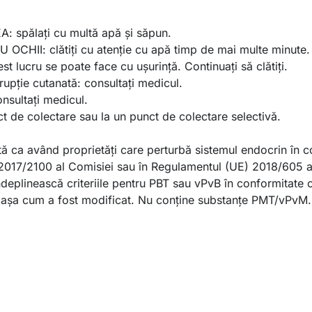
spălaţi cu multă apă şi săpun.
HII: clătiţi cu atenţie cu apă timp de mai multe minute. 
st lucru se poate face cu uşurinţă. Continuaţi să clătiţi.
erupţie cutanată: consultaţi medicul.
nsultaţi medicul.
ct de colectare sau la un punct de colectare selectivă.
tă ca având proprietăți care perturbă sistemul endocrin în 
E) 2017/2100 al Comisiei sau în Regulamentul (UE) 2018/605 a
deplinească criteriile pentru PBT sau vPvB în conformitate 
aşa cum a fost modificat. Nu conține substanțe PMT/vPvM.