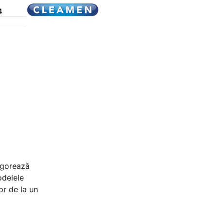
4
vigorează
odelele
or de la un