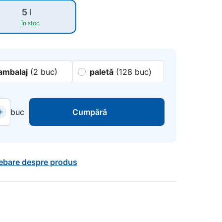
5 l
În stoc
ambalaj
(2 buc)
paletă
(128 buc)
buc
Cumpără
rebare despre produs