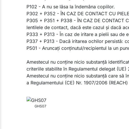
P102 - A nu se lăsa la îndemâna copiilor.
P302 + P352 - ÎN CAZ DE CONTACT CU PIELEA: 
P305 + P351 + P338 - ÎN CAZ DE CONTACT CU OC
lentilele de contact, dacă este cazul şi dacă ace
P333 + P313 - În caz de iritare a pielii sau de 
P337 + P313 - Dacă iritarea ochilor persistă: co
P501 - Aruncaţi conţinutul/recipientul la un pun
Amestecul nu conţine nicio substanţă identifica
criteriile stabilite în Regulamentul delegat (U
Amestecul nu conţine nicio substanţă care să în
a Regulamentului (CE) Nr. 1907/2006 (REACH) 
GHS07