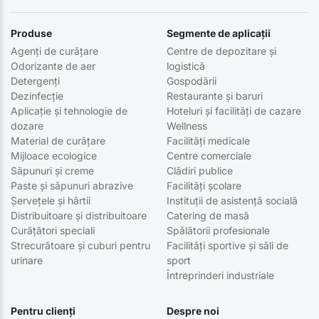
Produse
Segmente de aplicații
Agenți de curățare
Centre de depozitare și
Odorizante de aer
logistică
Detergenți
Gospodării
Dezinfecție
Restaurante și baruri
Aplicație și tehnologie de
Hoteluri și facilități de cazare
dozare
Wellness
Material de curățare
Facilități medicale
Mijloace ecologice
Centre comerciale
Săpunuri și creme
Clădiri publice
Paste și săpunuri abrazive
Facilități școlare
Șervețele și hârtii
Instituții de asistență socială
Distribuitoare și distribuitoare
Catering de masă
Curățători speciali
Spălătorii profesionale
Strecurătoare și cuburi pentru
Facilități sportive și săli de
urinare
sport
Întreprinderi industriale
Pentru clienți
Despre noi