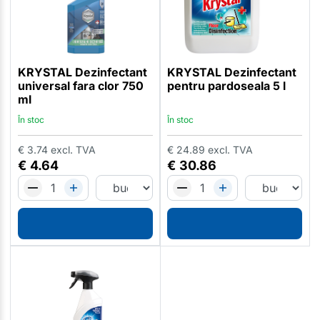
KRYSTAL Dezinfectant
KRYSTAL Dezinfectant
universal fara clor 750
pentru pardoseala 5 l
ml
În stoc
În stoc
€
3.74
excl. TVA
€
24.89
excl. TVA
€
4.64
€
30.86