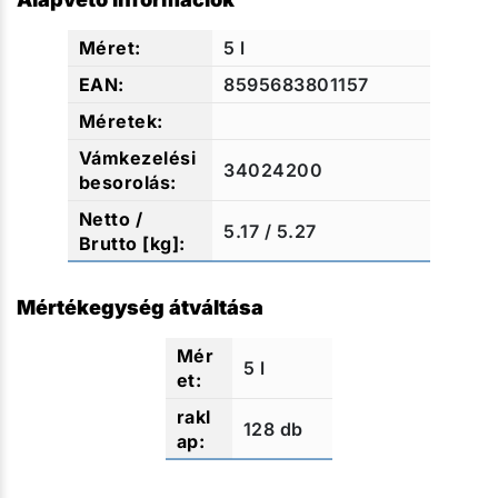
5 l
8595683801157
34024200
5.17 / 5.27
Mértékegység átváltása
5 l
128 db