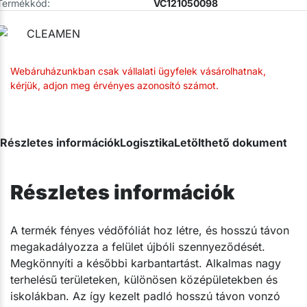
Termékkód:
VC121050098
Webáruházunkban csak vállalati ügyfelek vásárolhatnak,
kérjük, adjon meg érvényes azonosító számot.
Részletes információk
Logisztika
Letölthető dokumentum
Részletes információk
​A termék fényes védőfóliát hoz létre, és hosszú távon
megakadályozza a felület újbóli szennyeződését.
Megkönnyíti a későbbi karbantartást. Alkalmas nagy
terhelésű területeken, különösen középületekben és
iskolákban. Az így kezelt padló hosszú távon vonzó