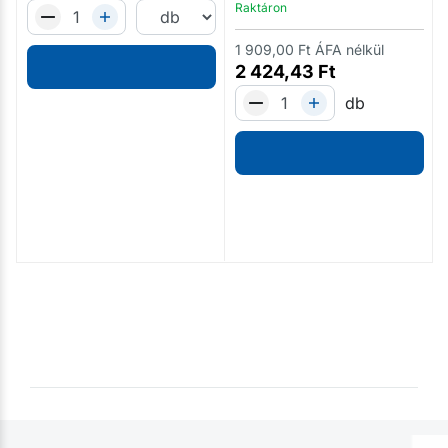
Raktáron
1 909,00
Ft
ÁFA nélkül
2 424,43
Ft
db