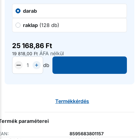
darab
raklap
(128 db)
25 168,86
Ft
ÁFA nélkül
19 818,00
Ft
db
Termékkérdés
Termék paraméterei
EAN:
8595683801157