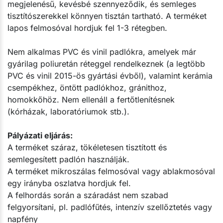
megjelenésű, kevésbé szennyeződik, és semleges
tisztítószerekkel könnyen tisztán tartható. A terméket
lapos felmosóval hordjuk fel 1-3 rétegben.
Nem alkalmas PVC és vinil padlókra, amelyek már
gyárilag poliuretán réteggel rendelkeznek (a legtöbb
PVC és vinil 2015-ös gyártási évből), valamint kerámia
csempékhez, öntött padlókhoz, gránithoz,
homokkőhöz. Nem ellenáll a fertőtlenítésnek
(kórházak, laboratóriumok stb.).
Pályázati eljárás:
A terméket száraz, tökéletesen tisztított és
semlegesített padlón használják.
A terméket mikroszálas felmosóval vagy ablakmosóval
egy irányba oszlatva hordjuk fel.
A felhordás során a száradást nem szabad
felgyorsítani, pl. padlófűtés, intenzív szellőztetés vagy
napfény