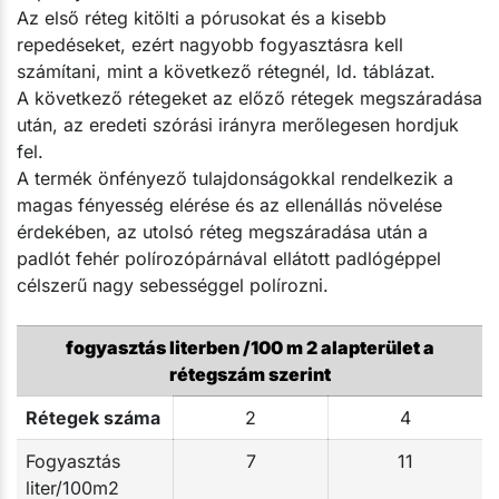
Az első réteg kitölti a pórusokat és a kisebb
repedéseket, ezért nagyobb fogyasztásra kell
számítani, mint a következő rétegnél, ld. táblázat.
A következő rétegeket az előző rétegek megszáradása
után, az eredeti szórási irányra merőlegesen hordjuk
fel.
A termék önfényező tulajdonságokkal rendelkezik a
magas fényesség elérése és az ellenállás növelése
érdekében, az utolsó réteg megszáradása után a
padlót fehér polírozópárnával ellátott padlógéppel
célszerű nagy sebességgel polírozni.
fogyasztás literben /100 m 2 alapterület a
rétegszám szerint
Rétegek száma
2
4
Fogyasztás
7
11
liter/100m2