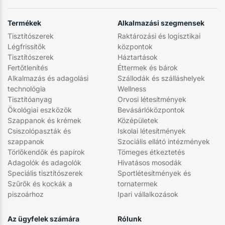
Termékek
Alkalmazási szegmensek
Tisztítószerek
Raktározási és logisztikai
Légfrissítők
központok
Tisztítószerek
Háztartások
Fertőtlenítés
Éttermek és bárok
Alkalmazás és adagolási
Szállodák és szálláshelyek
technológia
Wellness
Tisztítóanyag
Orvosi létesítmények
Ökológiai eszközök
Bevásárlóközpontok
Szappanok és krémek
Középületek
Csiszolópaszták és
Iskolai létesítmények
szappanok
Szociális ellátó intézmények
Törlőkendők és papírok
Tömeges étkeztetés
Adagolók és adagolók
Hivatásos mosodák
Speciális tisztítószerek
Sportlétesítmények és
Szűrők és kockák a
tornatermek
piszoárhoz
Ipari vállalkozások
Az ügyfelek számára
Rólunk