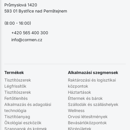
Průmyslová 1420
593 01 Bystřice nad Pernštejnem
(8:00 - 16:00)
+420 565 400 300
info@cormen.cz
Termékek
Alkalmazási szegmensek
Tisztítószerek
Raktározási és logisztikai
Légfrissítők
központok
Tisztítószerek
Háztartások
Fertőtlenítés
Éttermek és bárok
Alkalmazás és adagolási
Szállodák és szálláshelyek
technológia
Wellness
Tisztítóanyag
Orvosi létesítmények
Ökológiai eszközök
Bevásárlóközpontok
Szappanok és krémek
Középületek