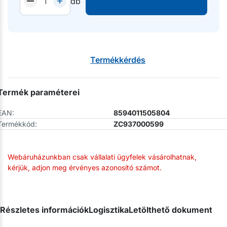
db
Termékkérdés
Termék paraméterei
EAN:
8594011505804
Termékkód:
ZC937000599
Webáruházunkban csak vállalati ügyfelek vásárolhatnak,
kérjük, adjon meg érvényes azonosító számot.
Részletes információk
Logisztika
Letölthető dokumentum