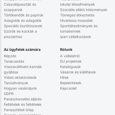
Csiszolópaszták és
Iskolai létesítmények
szappanok
Szociális ellátó intézmények
Törlőkendők és papírok
Tömeges étkeztetés
Adagolók és adagolók
Hivatásos mosodák
Speciális tisztítószerek
Sportlétesítmények és
Szűrők és kockák a
tornatermek
piszoárhoz
Ipari vállalkozások
Az ügyfelek számára
Rólunk
Képzés
A vállalatról
Tanácsadás
EU projektek
Visszaváltható kannák
Katalógusok
gyűjtése
Vásárok és kiállítások
Videó oktatóvideók
Hírek
Tanúsítványok
Bejelentések
Hogyan vásároljunk
Kapcsolat
GDPR
Panaszkezelési eljárás
Feltételek és feltételek
Panasztételi űrlap