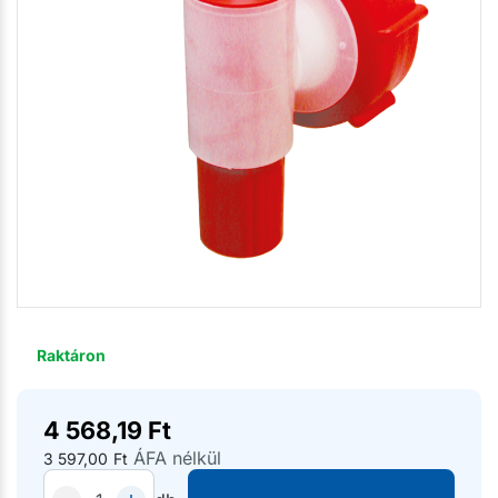
Raktáron
4 568,19
Ft
ÁFA nélkül
3 597,00
Ft