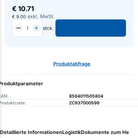
€
10.71
exkl. MwSt.
€
9.00
stck
Produktabfrage
Produktparameter
EAN:
8594011505804
Produktcode:
ZC937000599
Detaillierte Informationen
Logistik
Dokumente zum Herunt