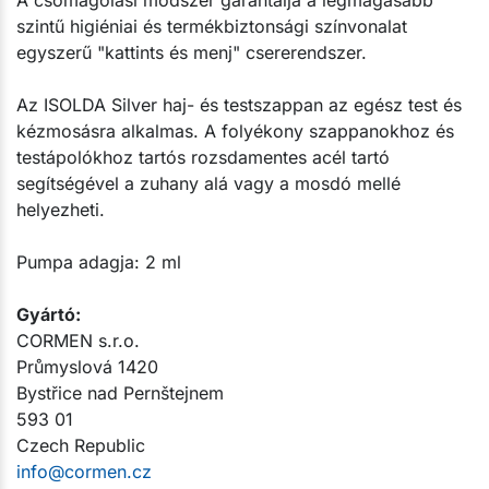
szintű higiéniai és termékbiztonsági színvonalat
egyszerű "kattints és menj" csererendszer.
Az ISOLDA Silver haj- és testszappan az egész test és
kézmosásra alkalmas. A folyékony szappanokhoz és
testápolókhoz tartós rozsdamentes acél tartó
segítségével a zuhany alá vagy a mosdó mellé
helyezheti.
Pumpa adagja: 2 ml​
Gyártó:​
CORMEN s.r.o.
Průmyslová 1420
Bystřice nad Pernštejnem
593 01
Czech Republic
info@cormen.cz