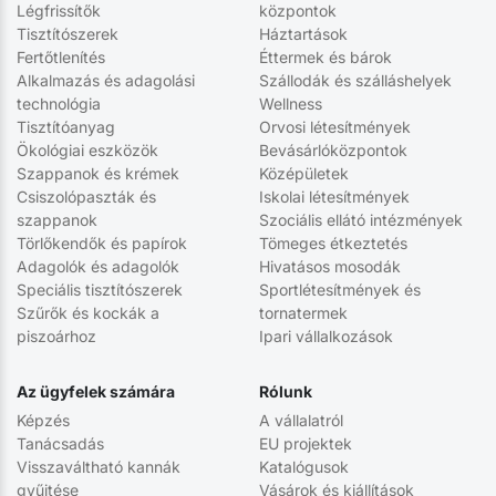
Légfrissítők
központok
Tisztítószerek
Háztartások
Fertőtlenítés
Éttermek és bárok
Alkalmazás és adagolási
Szállodák és szálláshelyek
technológia
Wellness
Tisztítóanyag
Orvosi létesítmények
Ökológiai eszközök
Bevásárlóközpontok
Szappanok és krémek
Középületek
Csiszolópaszták és
Iskolai létesítmények
szappanok
Szociális ellátó intézmények
Törlőkendők és papírok
Tömeges étkeztetés
Adagolók és adagolók
Hivatásos mosodák
Speciális tisztítószerek
Sportlétesítmények és
Szűrők és kockák a
tornatermek
piszoárhoz
Ipari vállalkozások
Az ügyfelek számára
Rólunk
Képzés
A vállalatról
Tanácsadás
EU projektek
Visszaváltható kannák
Katalógusok
gyűjtése
Vásárok és kiállítások