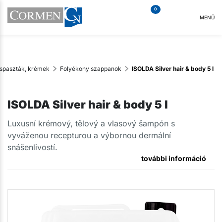
0
MENÜ
spaszták, krémek
Folyékony szappanok
ISOLDA Silver hair & body 5 l
ISOLDA Silver hair & body 5 l
​Luxusní krémový, tělový a vlasový šampón s
vyváženou recepturou a výbornou dermální
snášenlivostí.
további információ