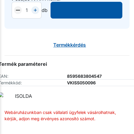
db
Termékkérdés
Termék paraméterei
EAN:
8595683804547
Termékkód:
VKISS050096
Webáruházunkban csak vállalati ügyfelek vásárolhatnak,
kérjük, adjon meg érvényes azonosító számot.