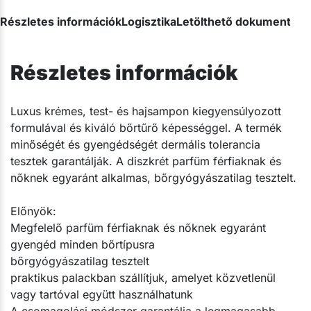
Részletes információk
Logisztika
Letölthető dokumentum
Részletes információk
​Luxus krémes, test- és hajsampon kiegyensúlyozott
formulával és kiváló bőrtűrő képességgel. A termék
minőségét és gyengédségét dermális tolerancia
tesztek garantálják. A diszkrét parfüm férfiaknak és
nőknek egyaránt alkalmas, bőrgyógyászatilag tesztelt.
Előnyök:
Megfelelő parfüm férfiaknak és nőknek egyaránt
gyengéd minden bőrtípusra
bőrgyógyászatilag tesztelt
praktikus palackban szállítjuk, amelyet közvetlenül
vagy tartóval együtt használhatunk
A csomagolási módszer garantálja a legmagasabb