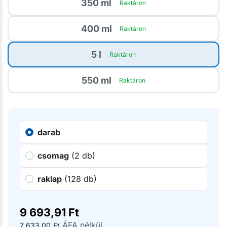
350 ml
Raktáron
400 ml
Raktáron
5 l
Raktáron
550 ml
Raktáron
darab
csomag
(2 db)
raklap
(128 db)
9 693,91
Ft
ÁFA nélkül
7 633,00
Ft