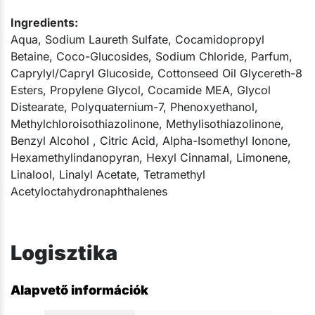
Ingredients:
Aqua, Sodium Laureth Sulfate, Cocamidopropyl
Betaine, Coco-Glucosides, Sodium Chloride, Parfum,
Caprylyl/Capryl Glucoside, Cottonseed Oil Glycereth-8
Esters, Propylene Glycol, Cocamide MEA, Glycol
Distearate, Polyquaternium-7, Phenoxyethanol,
Methylchloroisothiazolinone, Methylisothiazolinone,
Benzyl Alcohol , Citric Acid, Alpha-Isomethyl Ionone,
Hexamethylindanopyran, Hexyl Cinnamal, Limonene,
Linalool, Linalyl Acetate, Tetramethyl
Acetyloctahydronaphthalenes​​​
Logisztika
Alapvető információk