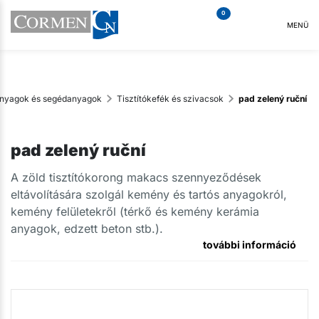
0
MENÜ
óanyagok és segédanyagok
Tisztítókefék és szivacsok
pad zelený ruční
pad zelený ruční
A zöld tisztítókorong makacs szennyeződések
eltávolítására szolgál kemény és tartós anyagokról,
kemény felületekről (térkő és kemény kerámia
anyagok, edzett beton stb.).
további információ