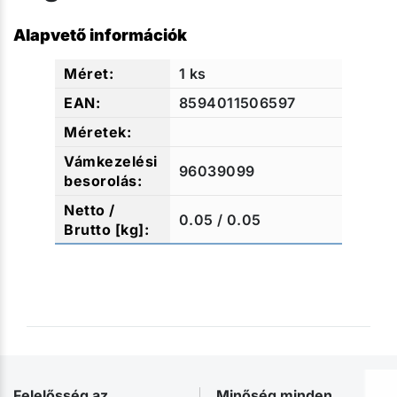
Alapvető információk
1 ks
8594011506597
96039099
0.05 / 0.05
Felelősség az
Minőség minden