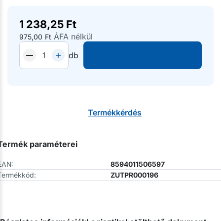
1 238,25
Ft
ÁFA nélkül
975,00
Ft
db
Termékkérdés
Termék paraméterei
EAN:
8594011506597
Termékkód:
ZUTPR000196