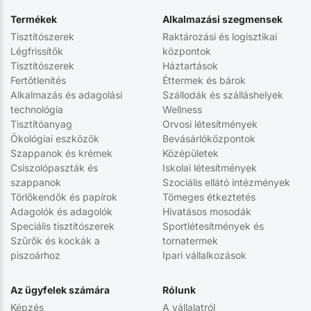
Termékek
Alkalmazási szegmensek
Tisztítószerek
Raktározási és logisztikai
Légfrissítők
központok
Tisztítószerek
Háztartások
Fertőtlenítés
Éttermek és bárok
Alkalmazás és adagolási
Szállodák és szálláshelyek
technológia
Wellness
Tisztítóanyag
Orvosi létesítmények
Ökológiai eszközök
Bevásárlóközpontok
Szappanok és krémek
Középületek
Csiszolópaszták és
Iskolai létesítmények
szappanok
Szociális ellátó intézmények
Törlőkendők és papírok
Tömeges étkeztetés
Adagolók és adagolók
Hivatásos mosodák
Speciális tisztítószerek
Sportlétesítmények és
Szűrők és kockák a
tornatermek
piszoárhoz
Ipari vállalkozások
Az ügyfelek számára
Rólunk
Képzés
A vállalatról