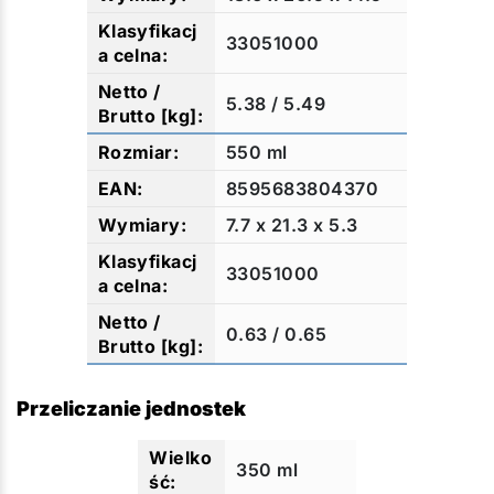
33051000
5.38 / 5.49
550 ml
8595683804370
7.7 x 21.3 x 5.3
33051000
0.63 / 0.65
Przeliczanie jednostek
350 ml