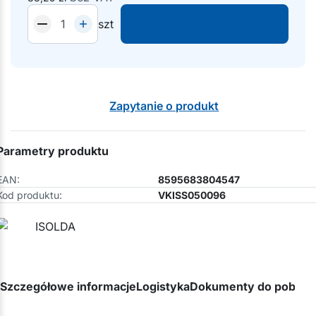
szt
Zapytanie o produkt
Parametry produktu
EAN:
8595683804547
Kod produktu:
VKISS050096
Szczegółowe informacje
Logistyka
Dokumenty do pobran