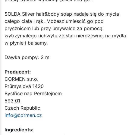
SOLDA Silver hair&body soap nadaje się do mycia
całego ciała i rąk. Możesz umieścić go pod
prysznicem lub przy umywalce za pomocą
wytrzymałego uchwytu ze stali nierdzewnej na mydła
w płynie i balsamy.​
Dawka pompy: 2 ml​​
Producent:​
CORMEN s.r.o.
Průmyslová 1420
Bystřice nad Pernštejnem
593 01
Czech Republic
info@cormen.cz
Ingredients: