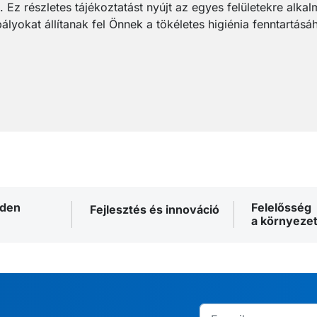
. Ez részletes tájékoztatást nyújt az egyes felületekre alkalm
lyokat állítanak fel Önnek a tökéletes higiénia fenntartásá
nden
Felelősség
Fejlesztés és innováció
a környezet