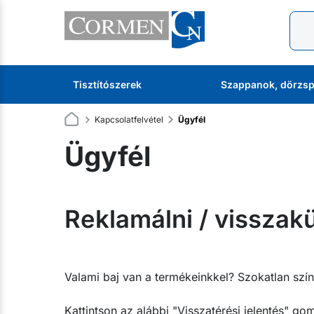
Tisztítószerek
Szappanok, dörzsp
Kapcsolatfelvétel
Ügyfél
Ügyfél
Reklamálni / visszak
Valami baj van a termékeinkkel? Szokatlan szí
Kattintson az alábbi "Visszatérési jelentés" go