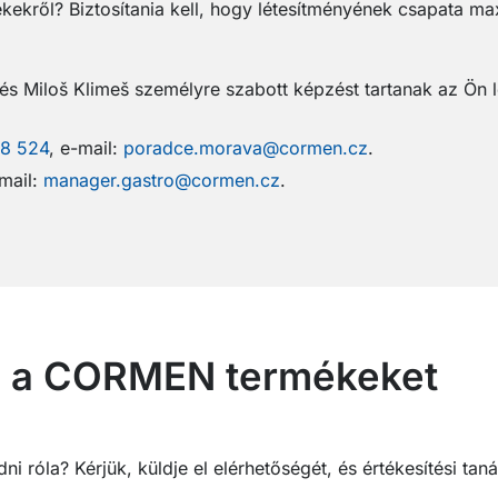
kekről? Biztosítania kell, hogy létesítményének csapata ma
s Miloš Klimeš személyre szabott képzést tartanak az Ön 
8 524
, e-mail:
poradce.morava@cormen.cz
.
-mail:
manager.gastro@cormen.cz
.
ni a CORMEN termékeket
i róla? Kérjük, küldje el elérhetőségét, és értékesítési ta