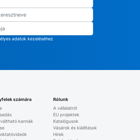
élyes adatok kezeléséhez
yfelek számára
Rólunk
s
A vállalatról
sadás
EU projektek
aváltható kannák
Katalógusok
ése
Vásárok és kiállítások
 oktatóvideók
Hírek