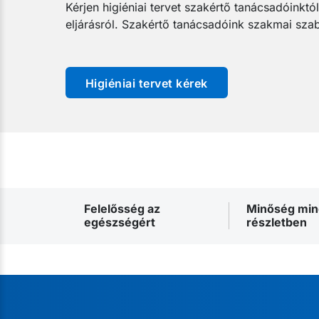
Kérjen higiéniai tervet szakértő tanácsadóinktól
eljárásról. Szakértő tanácsadóink szakmai szabá
Higiéniai tervet kérek
Felelősség az
Minőség mi
egészségért
részletben