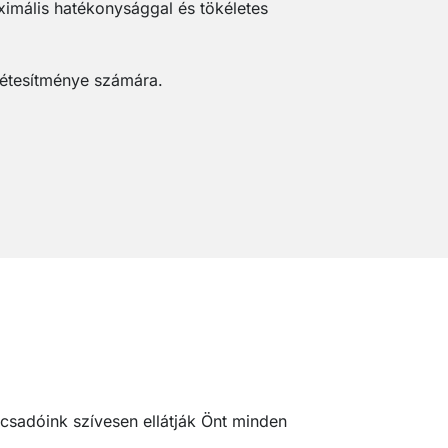
ximális hatékonysággal és tökéletes
létesítménye számára.
nácsadóink szívesen ellátják Önt minden