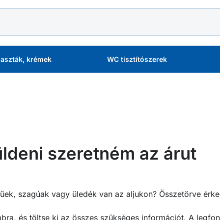
aszták, krémek
WC tisztítószerek
üldeni szeretném az árut
nűek, szagúak vagy üledék van az aljukon? Összetörve érkez
mbra, és töltse ki az összes szükséges információt. A legfo