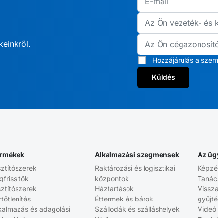
keinkről.
Hozzájárulás a szem
Küldés
rmékek
Alkalmazási szegmensek
Az üg
sztítószerek
Raktározási és logisztikai
Képzé
gfrissítők
központok
Tanác
sztítószerek
Háztartások
Vissz
rtőtlenítés
Éttermek és bárok
gyűjt
kalmazás és adagolási
Szállodák és szálláshelyek
Videó