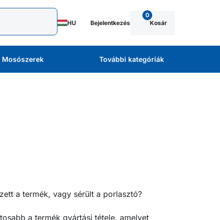
0
HU
Bejelentkezés
Kosár
Mosószerek
További kategóriák
ett a termék, vagy sérült a porlasztó?
ntosabb a termék gyártási tétele, amelyet