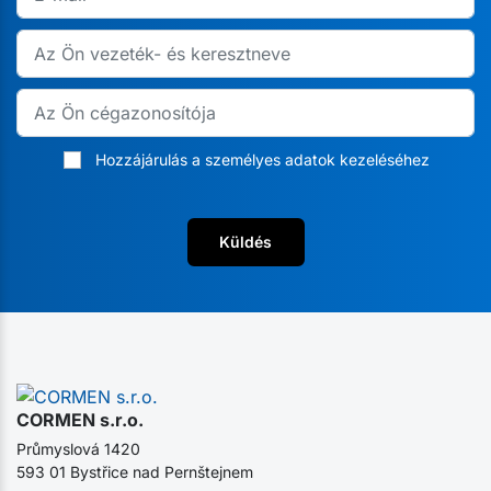
Hozzájárulás a személyes adatok kezeléséhez
Küldés
CORMEN s.r.o.
Průmyslová 1420
593 01 Bystřice nad Pernštejnem