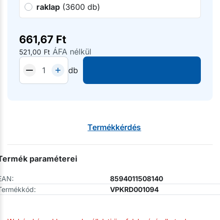
raklap
(3600 db)
661,67
Ft
ÁFA nélkül
521,00
Ft
db
Termékkérdés
Termék paraméterei
EAN:
8594011508140
Termékkód:
VPKRD001094