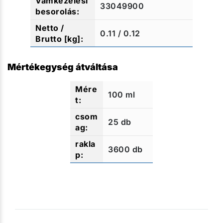
33049900
0.11 / 0.12
Mértékegység átváltása
100 ml
25 db
3600 db