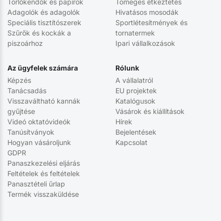
Törlőkendők és papírok
Tömeges étkeztetés
Adagolók és adagolók
Hivatásos mosodák
Speciális tisztítószerek
Sportlétesítmények és
Szűrők és kockák a
tornatermek
piszoárhoz
Ipari vállalkozások
Az ügyfelek számára
Rólunk
Képzés
A vállalatról
Tanácsadás
EU projektek
Visszaváltható kannák
Katalógusok
gyűjtése
Vásárok és kiállítások
Videó oktatóvideók
Hírek
Tanúsítványok
Bejelentések
Hogyan vásároljunk
Kapcsolat
GDPR
Panaszkezelési eljárás
Feltételek és feltételek
Panasztételi űrlap
Termék visszaküldése