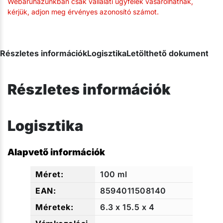
Webáruházunkban csak vállalati ügyfelek vásárolhatnak,
kérjük, adjon meg érvényes azonosító számot.
Részletes információk
Logisztika
Letölthető dokumentum
Részletes információk
Logisztika
Alapvető információk
100 ml
8594011508140
6.3 x 15.5 x 4