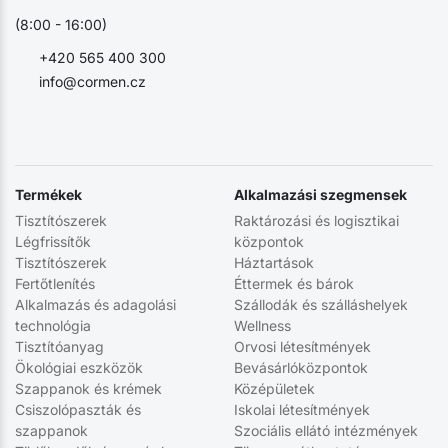
(8:00 - 16:00)
+420 565 400 300
info@cormen.cz
Termékek
Alkalmazási szegmensek
Tisztítószerek
Raktározási és logisztikai
Légfrissítők
központok
Tisztítószerek
Háztartások
Fertőtlenítés
Éttermek és bárok
Alkalmazás és adagolási
Szállodák és szálláshelyek
technológia
Wellness
Tisztítóanyag
Orvosi létesítmények
Ökológiai eszközök
Bevásárlóközpontok
Szappanok és krémek
Középületek
Csiszolópaszták és
Iskolai létesítmények
szappanok
Szociális ellátó intézmények