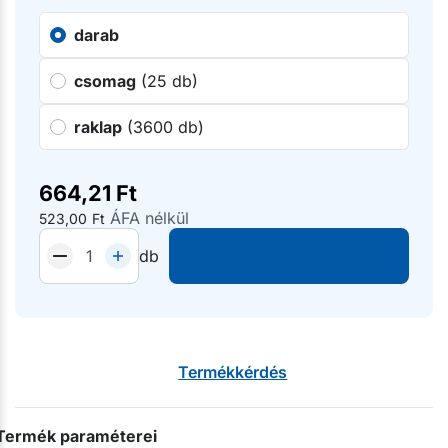
darab
csomag
(25 db)
raklap
(3600 db)
664,21
Ft
ÁFA nélkül
523,00
Ft
db
Termékkérdés
Termék paraméterei