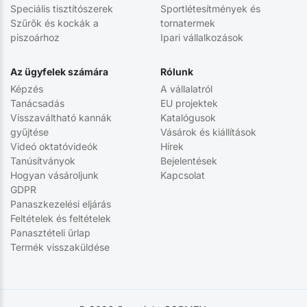
Speciális tisztítószerek
Sportlétesítmények és
Szűrők és kockák a
tornatermek
piszoárhoz
Ipari vállalkozások
Az ügyfelek számára
Rólunk
Képzés
A vállalatról
Tanácsadás
EU projektek
Visszaváltható kannák
Katalógusok
gyűjtése
Vásárok és kiállítások
Videó oktatóvideók
Hírek
Tanúsítványok
Bejelentések
Hogyan vásároljunk
Kapcsolat
GDPR
Panaszkezelési eljárás
Feltételek és feltételek
Panasztételi űrlap
Termék visszaküldése