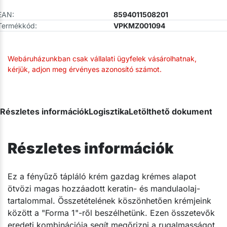
EAN:
8594011508201
Termékkód:
VPKMZ001094
Webáruházunkban csak vállalati ügyfelek vásárolhatnak,
kérjük, adjon meg érvényes azonosító számot.
Részletes információk
Logisztika
Letölthető dokumentum
Részletes információk
​Ez a fényűző tápláló krém gazdag krémes alapot
ötvözi magas hozzáadott keratin- és mandulaolaj-
tartalommal. Összetételének köszönhetően krémjeink
között a "Forma 1"-ről beszélhetünk. Ezen összetevők
eredeti kombinációja segít megőrizni a rugalmasságot,