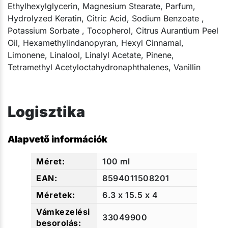
Ethylhexylglycerin, Magnesium Stearate, Parfum,
Hydrolyzed Keratin, Citric Acid, Sodium Benzoate ,
Potassium Sorbate , Tocopherol, Citrus Aurantium Peel
Oil, Hexamethylindanopyran, Hexyl Cinnamal,
Limonene, Linalool, Linalyl Acetate, Pinene,
Tetramethyl Acetyloctahydronaphthalenes, Vanillin ​
Logisztika
Alapvető információk
100 ml
8594011508201
6.3 x 15.5 x 4
33049900