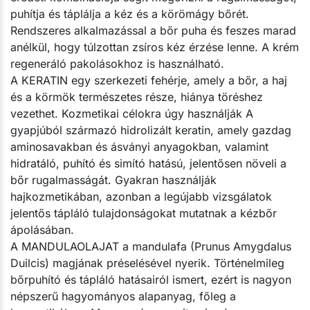
puhítja és táplálja a kéz és a körömágy bőrét.
Rendszeres alkalmazással a bőr puha és feszes marad
anélkül, hogy túlzottan zsíros kéz érzése lenne. A krém
regeneráló pakolásokhoz is használható.
A KERATIN egy szerkezeti fehérje, amely a bőr, a haj
és a körmök természetes része, hiánya töréshez
vezethet. Kozmetikai célokra úgy használják A
gyapjúból származó hidrolizált keratin, amely gazdag
aminosavakban és ásványi anyagokban, valamint
hidratáló, puhító és simító hatású, jelentősen növeli a
bőr rugalmasságát. Gyakran használják
hajkozmetikában, azonban a legújabb vizsgálatok
jelentős tápláló tulajdonságokat mutatnak a kézbőr
ápolásában.
A MANDULAOLAJAT a mandulafa (Prunus Amygdalus
Duilcis) magjának préselésével nyerik. Történelmileg
bőrpuhító és tápláló hatásairól ismert, ezért is nagyon
népszerű hagyományos alapanyag, főleg a