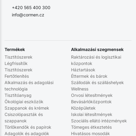
+420 565 400 300
info@cormen.cz
Termékek
Alkalmazási szegmensek
Tisztítószerek
Raktározási és logisztikai
Légfrissítők
központok
Tisztítószerek
Háztartások
Fertőtlenítés
Éttermek és bárok
Alkalmazás és adagolási
Szállodák és szálláshelyek
technológia
Wellness
Tisztítóanyag
Orvosi létesítmények
Ökológiai eszközök
Bevásárlóközpontok
Szappanok és krémek
Középületek
Csiszolópaszták és
Iskolai létesítmények
szappanok
Szociális ellátó intézmények
Törlőkendők és papírok
Tömeges étkeztetés
Adagolók és adagolók
Hivatásos mosodák