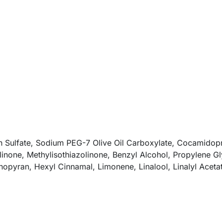
 Sulfate, Sodium PEG-7 Olive Oil Carboxylate, Cocamidopr
inone, Methylisothiazolinone, Benzyl Alcohol, Propylene Gly
opyran, Hexyl Cinnamal, Limonene, Linalool, Linalyl Acetat