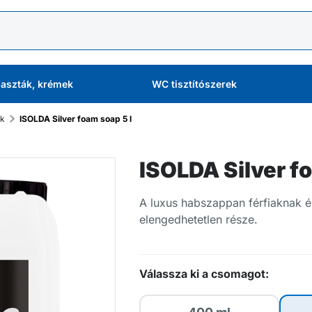
aszták, krémek
WC tisztítószerek
ok
ISOLDA Silver foam soap 5 l
ISOLDA Silver fo
A luxus habszappan férfiaknak é
elengedhetetlen része.
Válassza ki a csomagot: