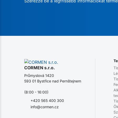
Szerezze be a legfrissebb információkat termé
Te
CORMEN s.r.o.
Ti
Lé
Průmyslová 1420
Ti
593 01 Bystřice nad Pernštejnem
Fe
Al
(8:00 - 16:00)
te
+420 565 400 300
Ti
Ök
info@cormen.cz
Sz
Cs