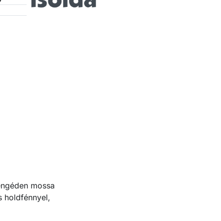
yengéden mossa
s holdfénnyel,