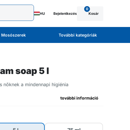
0
HU
Bejelentkezés
Kosár
Mosószerek
További kategóriák
am soap 5 l
s nőknek a mindennapi higiénia
további információ