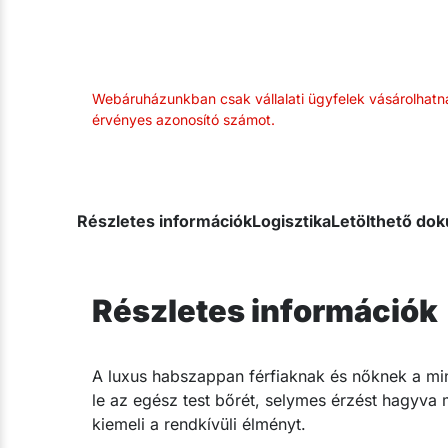
Webáruházunkban csak vállalati ügyfelek vásárolhatn
érvényes azonosító számot.
Részletes információk
Logisztika
Letölthető d
Részletes információk
​A luxus habszappan férfiaknak és nőknek a m
le az egész test bőrét, selymes érzést hagyva 
kiemeli a rendkívüli élményt.