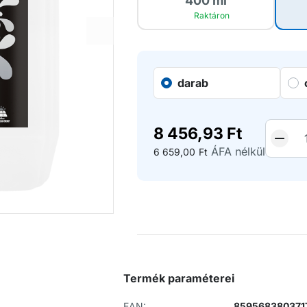
400 ml
Raktáron
darab
8 456,93
Ft
ÁFA nélkül
6 659,00
Ft
Termék paraméterei
EAN:
859568380371