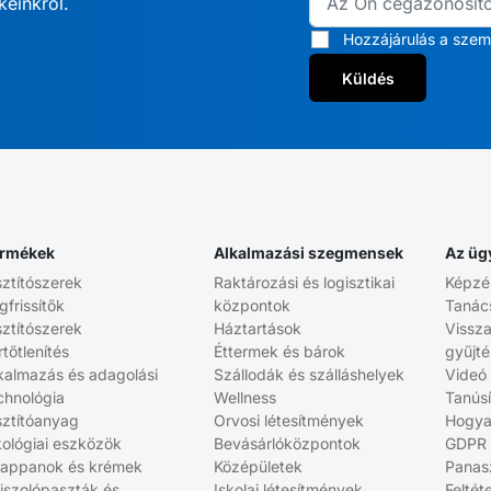
keinkről.
Hozzájárulás a szem
Küldés
rmékek
Alkalmazási szegmensek
Az üg
sztítószerek
Raktározási és logisztikai
Képzé
gfrissítők
központok
Tanác
sztítószerek
Háztartások
Vissz
rtőtlenítés
Éttermek és bárok
gyűjt
kalmazás és adagolási
Szállodák és szálláshelyek
Videó
chnológia
Wellness
Tanús
sztítóanyag
Orvosi létesítmények
Hogya
ológiai eszközök
Bevásárlóközpontok
GDPR
appanok és krémek
Középületek
Panasz
iszolópaszták és
Iskolai létesítmények
Feltét