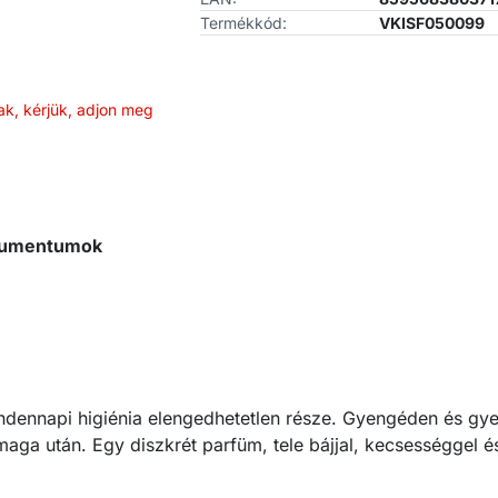
Termékkód:
VKISF050099
ak, kérjük, adjon meg
okumentumok
indennapi higiénia elengedhetetlen része. Gyengéden és g
maga után. Egy diszkrét parfüm, tele bájjal, kecsességgel é