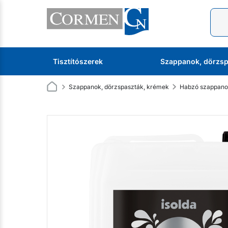
Tisztítószerek
Szappanok, dörzsp
Szappanok, dörzspaszták, krémek
Habzó szappan