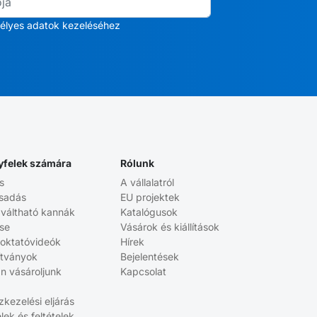
élyes adatok kezeléséhez
yfelek számára
Rólunk
s
A vállalatról
sadás
EU projektek
aváltható kannák
Katalógusok
ése
Vásárok és kiállítások
 oktatóvideók
Hírek
ítványok
Bejelentések
n vásároljunk
Kapcsolat
kezelési eljárás
elek és feltételek