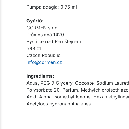
Pumpa adagja: 0,75 ml​
Gyártó:​
CORMEN s.r.o.
Průmyslová 1420
Bystřice nad Pernštejnem
593 01
Czech Republic
info@cormen.cz
Ingredients:
Aqua, PEG-7 Glyceryl Cocoate, Sodium Laureth
Polysorbate 20, Parfum, Methylchloroisothiazol
Acid, Alpha-Isomethyl Ionone, Hexamethylindan
Acetyloctahydronaphthalenes​​​