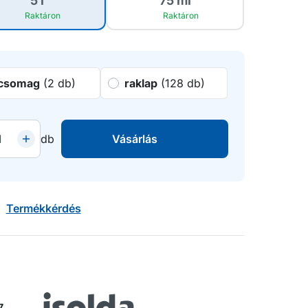
5 l
75 ml
Raktáron
Raktáron
csomag
(2 db)
raklap
(128 db)
db
Vásárlás
Termékkérdés
7