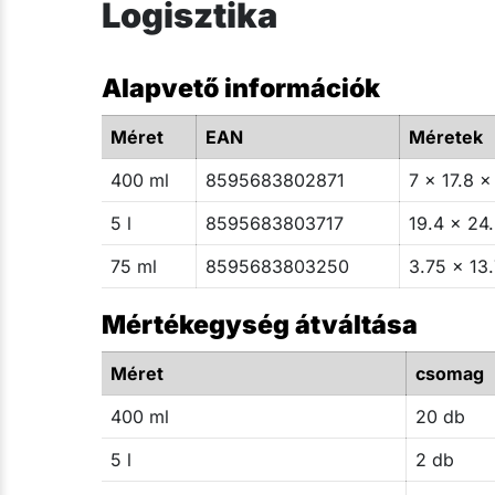
Logisztika
Alapvető információk
Méret
EAN
Méretek
400 ml
8595683802871
7 x 17.8 x
5 l
8595683803717
19.4 x 24.
75 ml
8595683803250
3.75 x 13.
Mértékegység átváltása
Méret
csomag
400 ml
20 db
5 l
2 db