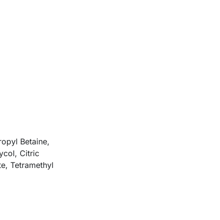
opyl Betaine,
col, Citric
e, Tetramethyl