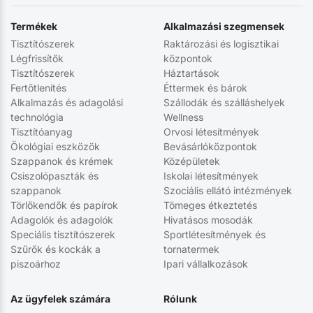
Termékek
Alkalmazási szegmensek
Tisztítószerek
Raktározási és logisztikai
Légfrissítők
központok
Tisztítószerek
Háztartások
Fertőtlenítés
Éttermek és bárok
Alkalmazás és adagolási
Szállodák és szálláshelyek
technológia
Wellness
Tisztítóanyag
Orvosi létesítmények
Ökológiai eszközök
Bevásárlóközpontok
Szappanok és krémek
Középületek
Csiszolópaszták és
Iskolai létesítmények
szappanok
Szociális ellátó intézmények
Törlőkendők és papírok
Tömeges étkeztetés
Adagolók és adagolók
Hivatásos mosodák
Speciális tisztítószerek
Sportlétesítmények és
Szűrők és kockák a
tornatermek
piszoárhoz
Ipari vállalkozások
Az ügyfelek számára
Rólunk