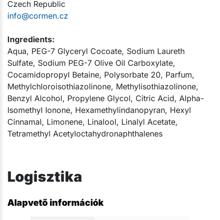
Czech Republic
info@cormen.cz
Ingredients:
Aqua, PEG-7 Glyceryl Cocoate, Sodium Laureth
Sulfate, Sodium PEG-7 Olive Oil Carboxylate,
Cocamidopropyl Betaine, Polysorbate 20, Parfum,
Methylchloroisothiazolinone, Methylisothiazolinone,
Benzyl Alcohol, Propylene Glycol, Citric Acid, Alpha-
Isomethyl Ionone, Hexamethylindanopyran, Hexyl
Cinnamal, Limonene, Linalool, Linalyl Acetate,
Tetramethyl Acetyloctahydronaphthalenes​​​
Logisztika
Alapvető információk