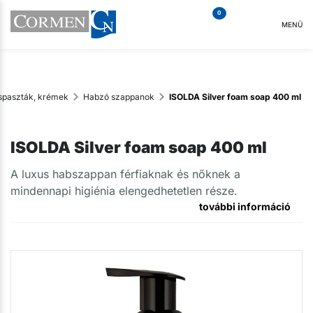
0
MENÜ
spaszták, krémek
Habzó szappanok
ISOLDA Silver foam soap 400 ml
ISOLDA Silver foam soap 400 ml
A luxus habszappan férfiaknak és nőknek a
mindennapi higiénia elengedhetetlen része.
további információ