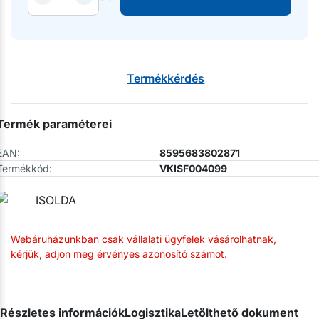
Termékkérdés
Termék paraméterei
EAN:
8595683802871
Termékkód:
VKISF004099
Webáruházunkban csak vállalati ügyfelek vásárolhatnak,
kérjük, adjon meg érvényes azonosító számot.
Részletes információk
Logisztika
Letölthető dokumentum