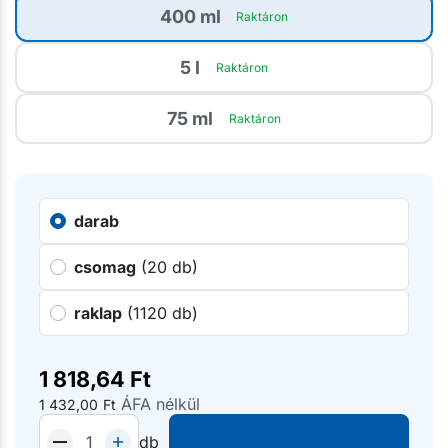
400 ml
Raktáron
5 l
Raktáron
75 ml
Raktáron
darab
csomag
(20 db)
raklap
(1120 db)
1 818,64
Ft
ÁFA nélkül
1 432,00
Ft
db