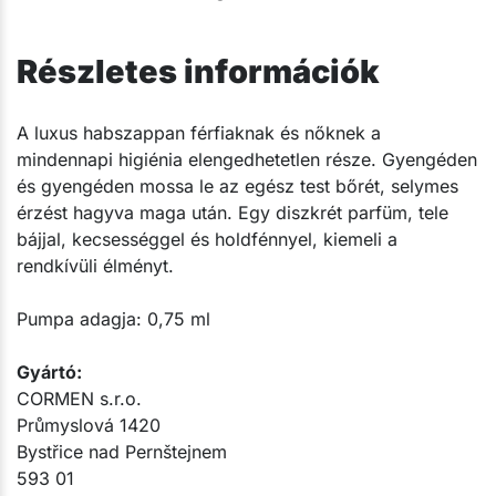
Részletes információk
​A luxus habszappan férfiaknak és nőknek a
mindennapi higiénia elengedhetetlen része. Gyengéden
és gyengéden mossa le az egész test bőrét, selymes
érzést hagyva maga után. Egy diszkrét parfüm, tele
bájjal, kecsességgel és holdfénnyel, kiemeli a
rendkívüli élményt.
Pumpa adagja: 0,75 ml​
Gyártó:​
CORMEN s.r.o.
Průmyslová 1420
Bystřice nad Pernštejnem
593 01