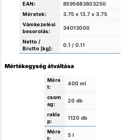
8595683803250
3.75 x 13.7 x 3.75
34013000
0.1 / 0.11
Mértékegység átváltása
400 ml
20 db
1120 db
5 l