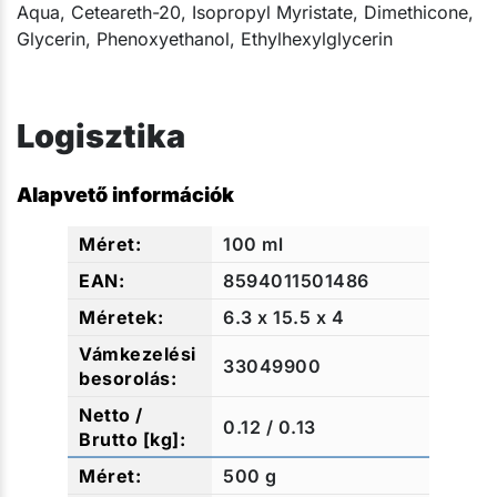
Aqua, Ceteareth-20, Isopropyl Myristate, Dimethicone,
Glycerin, Phenoxyethanol, Ethylhexylglycerin​​
Logisztika
Alapvető információk
100 ml
8594011501486
6.3 x 15.5 x 4
33049900
0.12 / 0.13
500 g