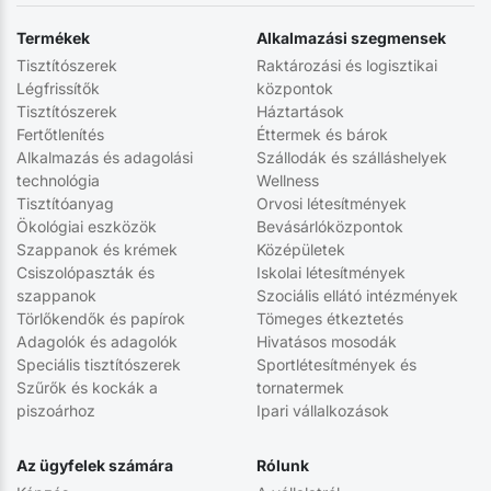
Termékek
Alkalmazási szegmensek
Tisztítószerek
Raktározási és logisztikai
Légfrissítők
központok
Tisztítószerek
Háztartások
Fertőtlenítés
Éttermek és bárok
Alkalmazás és adagolási
Szállodák és szálláshelyek
technológia
Wellness
Tisztítóanyag
Orvosi létesítmények
Ökológiai eszközök
Bevásárlóközpontok
Szappanok és krémek
Középületek
Csiszolópaszták és
Iskolai létesítmények
szappanok
Szociális ellátó intézmények
Törlőkendők és papírok
Tömeges étkeztetés
Adagolók és adagolók
Hivatásos mosodák
Speciális tisztítószerek
Sportlétesítmények és
Szűrők és kockák a
tornatermek
piszoárhoz
Ipari vállalkozások
Az ügyfelek számára
Rólunk