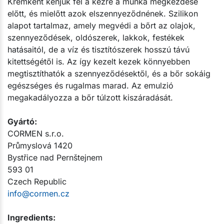
​Krémként kenjük fel a kézre a munka megkezdése
előtt, és mielőtt azok elszennyeződnének. Szilikon
alapot tartalmaz, amely megvédi a bőrt az olajok,
szennyeződések, oldószerek, lakkok, festékek
hatásaitól, de a víz és tisztítószerek hosszú távú
kitettségétől is. Az így kezelt kezek könnyebben
megtisztíthatók a szennyeződésektől, és a bőr sokáig
egészséges és rugalmas marad. Az emulzió
megakadályozza a bőr túlzott kiszáradását.​
Gyártó:​
CORMEN s.r.o.
Průmyslová 1420
Bystřice nad Pernštejnem
593 01
Czech Republic
info@cormen.cz
Ingredients: