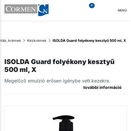
0
MENÜ
zták, krémek
Kézkrémek
ISOLDA Guard folyékony kesztyű 500 ml, X
ISOLDA Guard folyékony kesztyű
500 ml, X
Megelőző emulzió erősen igénybe vett kezekre.
további információ