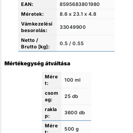
8595683801980
8.6 x 23.1 x 4.8
33049900
0.5 / 0.55
Mértékegység átváltása
100 ml
25 db
3600 db
500 g