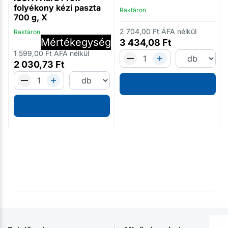
folyékony kézi paszta
Raktáron
700 g, X
2 704,00
Ft
ÁFA nélkül
Raktáron
g
Mennyiség
Mértékegység
3 434,08
Ft
1 599,00
Ft
ÁFA nélkül
2 030,73
Ft