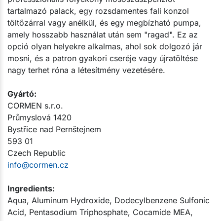
tartalmazó palack, egy rozsdamentes fali konzol
töltőzárral vagy anélkül, és egy megbízható pumpa,
amely hosszabb használat után sem "ragad". Ez az
opció olyan helyekre alkalmas, ahol sok dolgozó jár
mosni, és a patron gyakori cseréje vagy újratöltése
nagy terhet róna a létesítmény vezetésére.
Gyártó:​
CORMEN s.r.o.
Průmyslová 1420
Bystřice nad Pernštejnem
593 01
Czech Republic
info@cormen.cz
Ingredients:
Aqua, Aluminum Hydroxide, Dodecylbenzene Sulfonic
Acid, Pentasodium Triphosphate, Cocamide MEA,