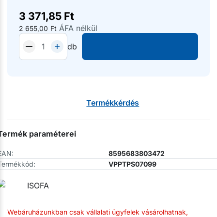
3 371,85
Ft
ÁFA nélkül
2 655,00
Ft
db
Termékkérdés
Termék paraméterei
EAN:
8595683803472
Termékkód:
VPPTPS07099
Webáruházunkban csak vállalati ügyfelek vásárolhatnak,