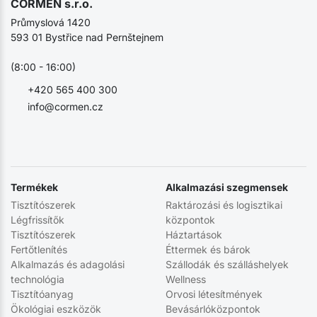
CORMEN s.r.o.
Průmyslová 1420
593 01 Bystřice nad Pernštejnem
(8:00 - 16:00)
+420 565 400 300
info@cormen.cz
Termékek
Alkalmazási szegmensek
Tisztítószerek
Raktározási és logisztikai
Légfrissítők
központok
Tisztítószerek
Háztartások
Fertőtlenítés
Éttermek és bárok
Alkalmazás és adagolási
Szállodák és szálláshelyek
technológia
Wellness
Tisztítóanyag
Orvosi létesítmények
Ökológiai eszközök
Bevásárlóközpontok