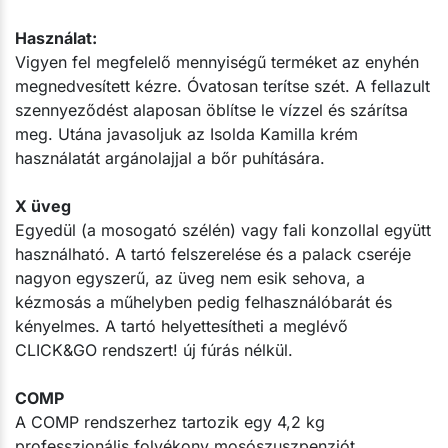
Használat:
Vigyen fel megfelelő mennyiségű terméket az enyhén
megnedvesített kézre. Óvatosan terítse szét. A fellazult
szennyeződést alaposan öblítse le vízzel és szárítsa
meg. Utána javasoljuk az Isolda Kamilla krém
használatát argánolajjal a bőr puhítására.
X üveg
Egyedül (a mosogató szélén) vagy fali konzollal együtt
használható. A tartó felszerelése és a palack cseréje
nagyon egyszerű, az üveg nem esik sehova, a
kézmosás a műhelyben pedig felhasználóbarát és
kényelmes. A tartó helyettesítheti a meglévő
CLICK&GO rendszert! új fúrás nélkül.
COMP
A COMP rendszerhez tartozik egy 4,2 kg
professzionális folyékony mosószuszpenziót