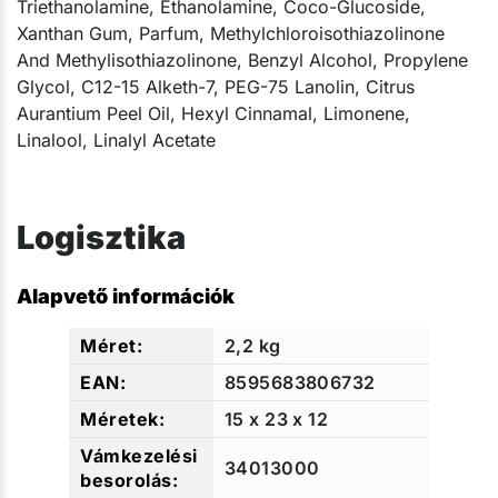
Triethanolamine, Ethanolamine, Coco-Glucoside,
Xanthan Gum, Parfum, Methylchloroisothiazolinone
And Methylisothiazolinone, Benzyl Alcohol, Propylene
Glycol, C12-15 Alketh-7, PEG-75 Lanolin, Citrus
Aurantium Peel Oil, Hexyl Cinnamal, Limonene,
Linalool, Linalyl Acetate​​
Logisztika
Alapvető információk
2,2 kg
8595683806732
15 x 23 x 12
34013000