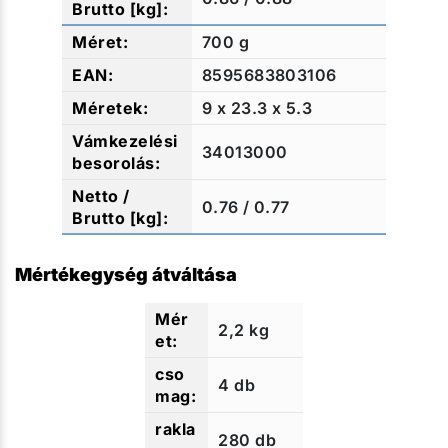
700 g
8595683803106
9 x 23.3 x 5.3
34013000
0.76 / 0.77
Mértékegység átváltása
2,2 kg
4 db
280 db