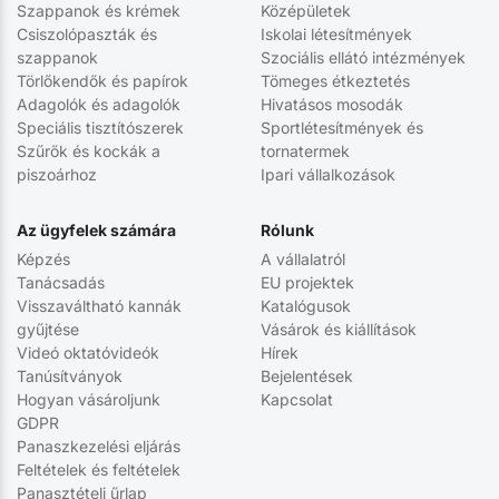
Szappanok és krémek
Középületek
Csiszolópaszták és
Iskolai létesítmények
szappanok
Szociális ellátó intézmények
Törlőkendők és papírok
Tömeges étkeztetés
Adagolók és adagolók
Hivatásos mosodák
Speciális tisztítószerek
Sportlétesítmények és
Szűrők és kockák a
tornatermek
piszoárhoz
Ipari vállalkozások
Az ügyfelek számára
Rólunk
Képzés
A vállalatról
Tanácsadás
EU projektek
Visszaváltható kannák
Katalógusok
gyűjtése
Vásárok és kiállítások
Videó oktatóvideók
Hírek
Tanúsítványok
Bejelentések
Hogyan vásároljunk
Kapcsolat
GDPR
Panaszkezelési eljárás
Feltételek és feltételek
Panasztételi űrlap