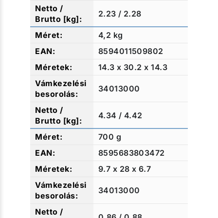
2.23 / 2.28
4,2 kg
8594011509802
14.3 x 30.2 x 14.3
34013000
4.34 / 4.42
700 g
8595683803472
9.7 x 28 x 6.7
34013000
0.86 / 0.88