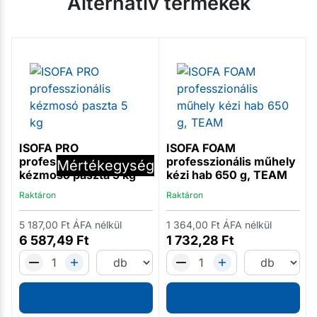
Alternatív termékek
ISOFA PRO
ISOFA FOAM
professzionális
professzionális műhely
Mennyiség
Mértékegység
kézmosó paszta 5 kg
kézi hab 650 g, TEAM
Raktáron
Raktáron
g
5 187,00
Ft
ÁFA nélkül
1 364,00
Ft
ÁFA nélkül
6 587,49
Ft
1 732,28
Ft