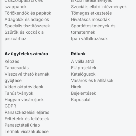
Csiszolópaszták és
Iskolai létesítmények
szappanok
Szociális ellátó intézmények
Törlőkendők és papírok
Tömeges étkeztetés
Adagolók és adagolók
Hivatásos mosodák
Speciális tisztítószerek
Sportlétesítmények és
Szűrők és kockák a
tornatermek
piszoárhoz
Ipari vállalkozások
Az ügyfelek számára
Rólunk
Képzés
A vállalatról
Tanácsadás
EU projektek
Visszaváltható kannák
Katalógusok
gyűjtése
Vásárok és kiállítások
Videó oktatóvideók
Hírek
Tanúsítványok
Bejelentések
Hogyan vásároljunk
Kapcsolat
GDPR
Panaszkezelési eljárás
Feltételek és feltételek
Panasztételi űrlap
Termék visszaküldése