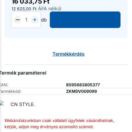
16 033,75
Ft
ÁFA nélkül
12 625,00
Ft
db
Termékkérdés
Termék paraméterei
EAN:
8595683805377
Termékkód:
ZKMDV009099
Webáruházunkban csak vállalati ügyfelek vásárolhatnak,
kérjük, adjon meg érvényes azonosító számot.