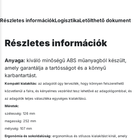
Részletes információk
Logisztika
Letölthető dokumentum
Részletes információk
Anyaga:
kiváló minőségű ABS műanyagból készült,
amely garantálja a tartósságot és a könnyű
karbantartást.
Kompakt kialakítás:
az adagolót úgy tervezték, hogy könnyen felszerelhető
közvetlenül a falra, és kényelmes vezérlést tesz lehetővé az adagológombbal, és
az adagolók teljes választéka egységes kialakítású.
Méretek:
szélesség: 126 mm
magasság: 252 mm
mélység: 107 mm
Ergonómia és sokoldalúság:
ergonomikus és stílusos kialakítást kínál, amely