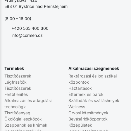
Průmyslová 1420
593 01 Bystřice nad Pernštejnem
(8:00 - 16:00)
+420 565 400 300
info@cormen.cz
Termékek
Alkalmazási szegmensek
Tisztítószerek
Raktározási és logisztikai
Légfrissítők
központok
Tisztítószerek
Háztartások
Fertőtlenítés
Éttermek és bárok
Alkalmazás és adagolási
Szállodák és szálláshelyek
technológia
Wellness
Tisztítóanyag
Orvosi létesítmények
Ökológiai eszközök
Bevásárlóközpontok
Szappanok és krémek
Középületek