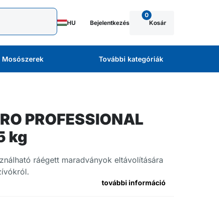
0
HU
Bejelentkezés
Kosár
Mosószerek
További kategóriák
RO PROFESSIONAL
5 kg
sználható ráégett maradványok eltávolítására
zívókról.
további információ