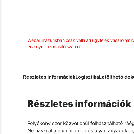
Webáruházunkban csak vállalati ügyfelek vásárolhatn
érvényes azonosító számot.
Részletes információk
Logisztika
Letölthető d
Részletes információk
​Folyékony szer közvetlenül felhasználható ráég
Ne használja alumíniumon és olyan anyagokon,