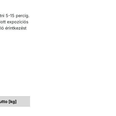
atni 5-15 percig.
dott expozíciós
aló érintkezést
utto [kg]