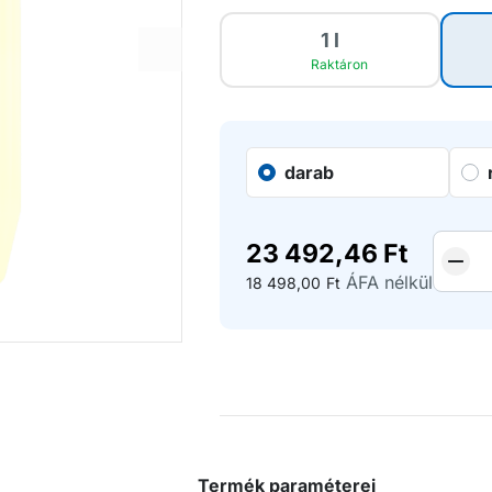
1 l
Raktáron
darab
23 492,46
Ft
ÁFA nélkül
18 498,00
Ft
Termék paraméterei