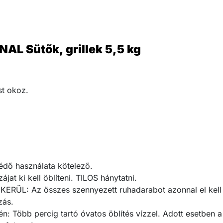
 Sütők, grillek 5,5 kg
st okoz.
dő használata kötelező.
t ki kell öblíteni. TILOS hánytatni.
RÜL: Az összes szennyezett ruhadarabot azonnal el kell t
zás.
Több percig tartó óvatos öblítés vízzel. Adott esetben a