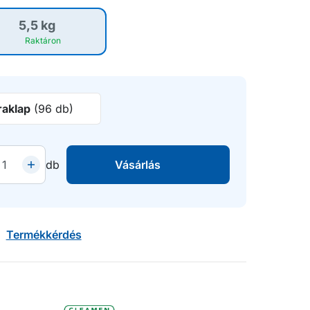
5,5 kg
Raktáron
raklap
(96 db)
db
Vásárlás
Termékkérdés