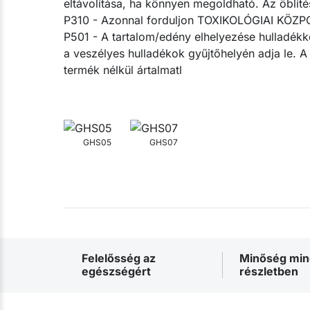
eltávolítása, ha könnyen megoldható. Az öblítés
P310 - Azonnal forduljon TOXIKOLÓGIAI KÖZ
P501 - A tartalom/edény elhelyezése hulladékk
a veszélyes hulladékok gyűjtőhelyén adja le. 
termék nélkül ártalmatl
GHS05
GHS07
Felelősség az
Minőség mi
egészségért
részletben