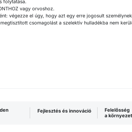
 folytatása.
PONTHOZ vagy orvoshoz.
ént: végezze el úgy, hogy azt egy erre jogosult személynek
A megtisztított csomagolást a szelektív hulladékba nem ker
nden
Felelősség
Fejlesztés és innováció
a környezet