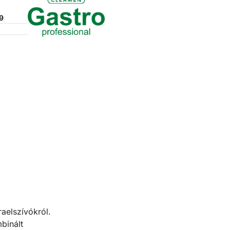
9
raelszívókról.
binált