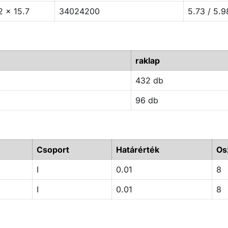
2 x 15.7
34024200
5.73 / 5.9
raklap
432 db
96 db
Csoport
Határérték
Os
I
0.01
8
I
0.01
8