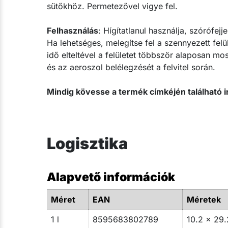
sütőkhöz. Permetezővel vigye fel.
Felhasználás
: Hígítatlanul használja, szórófejje
Ha lehetséges, melegítse fel a szennyezett fel
idő elteltével a felületet többször alaposan moss
és az aeroszol belélegzését a felvitel során.
Mindig kövesse a termék címkéjén található i
Logisztika
Alapvető információk
Méret
EAN
Méretek
1 l
8595683802789
10.2 x 29.