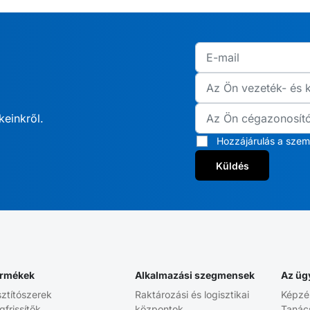
keinkről.
Hozzájárulás a szem
Küldés
rmékek
Alkalmazási szegmensek
Az üg
sztítószerek
Raktározási és logisztikai
Képzé
gfrissítők
központok
Tanác