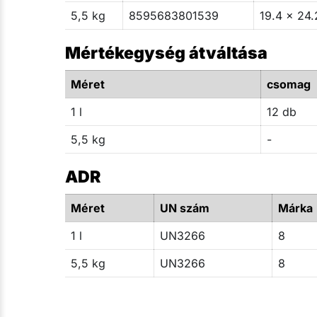
5,5 kg
8595683801539
19.4 x 24.
Mértékegység átváltása
Méret
csomag
1 l
12 db
5,5 kg
-
ADR
Méret
UN szám
Márka
1 l
UN3266
8
5,5 kg
UN3266
8