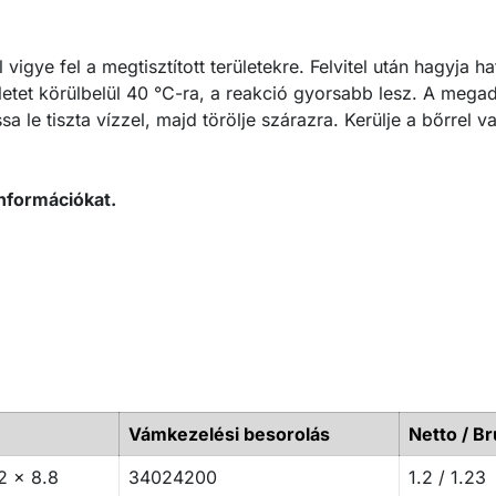
l vigye fel a megtisztított területekre. Felvitel után hagyja h
ületet körülbelül 40 °C-ra, a reakció gyorsabb lesz. A mega
a le tiszta vízzel, majd törölje szárazra. Kerülje a bőrrel v
nformációkat.
Vámkezelési besorolás
Netto / Br
2 x 8.8
34024200
1.2 / 1.23