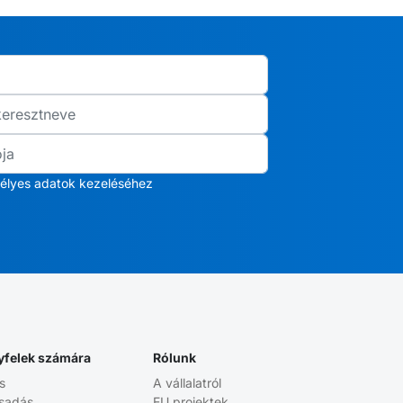
élyes adatok kezeléséhez
yfelek számára
Rólunk
s
A vállalatról
sadás
EU projektek