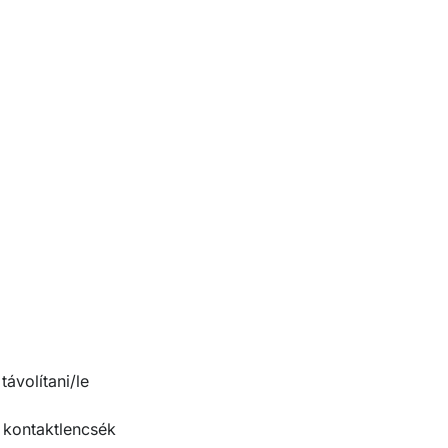
ávolítani/le
 kontaktlencsék