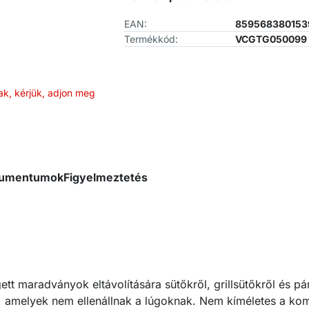
EAN:
859568380153
Termékkód:
VCGTG050099
ak, kérjük, adjon meg
okumentumok
Figyelmeztetés
ett maradványok eltávolítására sütőkről, grillsütőkről és pá
 amelyek nem ellenállnak a lúgoknak. Nem kíméletes a kom