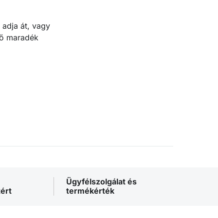
 adja át, vagy
ülő maradék
Ügyfélszolgálat és
ért
termékérték