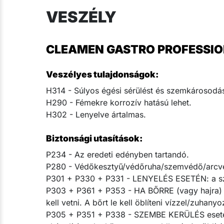
VESZÉLY
CLEAMEN GASTRO PROFESSIONAL
Veszélyes tulajdonságok:
H314 - Súlyos égési sérülést és szemkárosodá
H290 - Fémekre korrozív hatású lehet.
H302 - Lenyelve ártalmas.
Biztonsági utasítások:
P234 - Az eredeti edényben tartandó.
P280 - Védőkesztyű/védőruha/szemvédő/arcvé
P301 + P330 + P331 - LENYELÉS ESETÉN: a szája
P303 + P361 + P353 - HA BŐRRE (vagy hajra) KE
kell vetni. A bőrt le kell öblíteni vízzel/zuhanyo
P305 + P351 + P338 - SZEMBE KERÜLÉS esetén: 