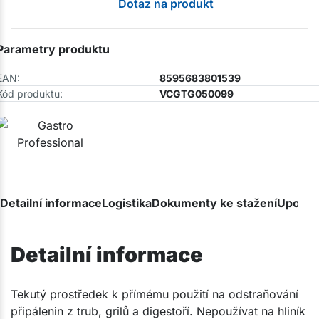
Dotaz na produkt
Parametry produktu
EAN:
8595683801539
Kód produktu:
VCGTG050099
Detailní informace
Logistika
Dokumenty ke stažení
Upozor
Detailní informace
​Tekutý prostředek k přímému použití na odstraňování
připálenin z trub, grilů a digestoří. Nepoužívat na hliník