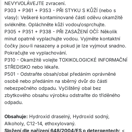
NEVYVOLÁVEJTE zvracení.
P303 + P361 + P353 - PŘI STYKU S KŮŽÍ (nebo s
vlasy): Veškeré kontaminované části oděvu okamžitě
svlékněte. Opláchněte kůži vodou/osprchujte.
P305 + P351 + P338 - PŘI ZASAŽENÍ OČÍ: Několik
minut opatrně vyplachujte vodou. Vyjměte kontaktní
čočky jsou-li nasazeny a pokud je lze vyjmout snadno.
Pokračujte ve vyplachování.
P310 - Okamžitě volejte TOXIKOLOGICKÉ INFORMAČNÍ
STŘEDISKO nebo lékaře.
P501 - Odstraňte obsah/obal předáním oprávněné
osobě nebo předáním na sběrný dvůr do části
nebezpečného odpadu. Vyčištěný obal bez
zbytkového obsahu výrobku odstraňte do tříděného
odpadu.
Obsahuje:
Hydroxid draselný, Hydroxid sodný,
Alkoholy, C12-14, ethoxylovaný.
Složení dle nařízení 648/2004/ES o detergentech:
<