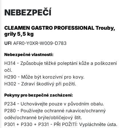
NEBEZPEČÍ
CLEAMEN GASTRO PROFESSIONAL Trouby,
grily 5,5 kg
UFI
AFR0-Y0XR-W009-D783
Nebezpečné vlastnosti:
H314 - Způsobuje těžké poleptání kůže a poškození
očí.
H290 - Může být korozivní pro kovy.
H302 - Zdraví škodlivý při požití.
Pokyny pro bezpečné zacházení:
P234 - Uchovávejte pouze v původním obalu.
P280 - Používejte ochranné rukavice/ochranný
oděv/ochranné brýle/obličejový štít.
P301 + P330 + P331 - PŘI POŽITÍ: Vypláchněte ústa.