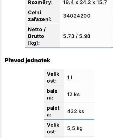
19.4 x 24.2 x 15.7
34024200
5.73 / 5.98
Převod jednotek
1 l
12 ks
432 ks
5,5 kg