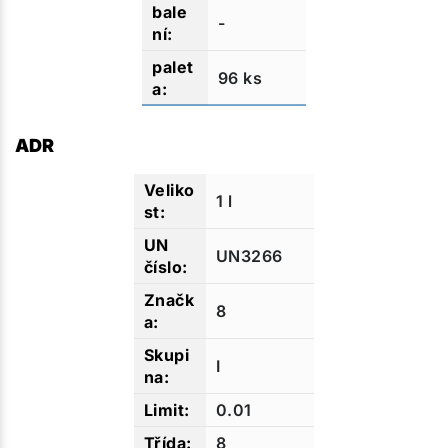
-
96 ks
ADR
1 l
UN3266
8
I
0.01
8