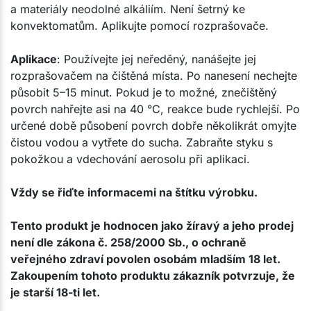
a materiály neodolné alkáliím. Není šetrný ke
konvektomatům. Aplikujte pomocí rozprašovače.
Aplikace
: Používejte jej neředěný, nanášejte jej
rozprašovačem na čištěná místa. Po nanesení nechejte
působit 5–15 minut. Pokud je to možné, znečištěný
povrch nahřejte asi na 40 °C, reakce bude rychlejší. Po
určené době působení povrch dobře několikrát omyjte
čistou vodou a vytřete do sucha. Zabraňte styku s
pokožkou a vdechování aerosolu při aplikaci.
Vždy se řiďte informacemi na štítku výrobku.
Tento produkt je hodnocen jako žíravý a jeho prodej
není dle zákona č. 258/2000 Sb., o ochraně
veřejného zdraví povolen osobám mladším 18 let.
Zakoupením tohoto produktu zákazník potvrzuje, že
je starší 18-ti let.