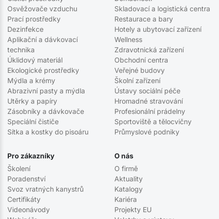
Osvěžovače vzduchu
Skladovací a logistická centra
Prací prostředky
Restaurace a bary
Dezinfekce
Hotely a ubytovací zařízení
Aplikační a dávkovací
Wellness
technika
Zdravotnická zařízení
Úklidový materiál
Obchodní centra
Ekologické prostředky
Veřejné budovy
Mýdla a krémy
Školní zařízení
Abrazivní pasty a mýdla
Ústavy sociální péče
Utěrky a papíry
Hromadné stravování
Zásobníky a dávkovače
Profesionální prádelny
Speciální čističe
Sportoviště a tělocvičny
Sítka a kostky do pisoáru
Průmyslové podniky
Pro zákazníky
O nás
Školení
O firmě
Poradenství
Aktuality
Svoz vratných kanystrů
Katalogy
Certifikáty
Kariéra
Videonávody
Projekty EU