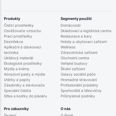
Produkty
Segmenty použití
Čisticí prostředky
Domácnosti
Osvěžovače vzduchu
Skladovací a logistická centra
Prací prostředky
Restaurace a bary
Dezinfekce
Hotely a ubytovací zařízení
Aplikační a dávkovací
Wellness
technika
Zdravotnická zařízení
Úklidový materiál
Obchodní centra
Ekologické prostředky
Veřejné budovy
Mýdla a krémy
Školní zařízení
Abrazivní pasty a mýdla
Ústavy sociální péče
Utěrky a papíry
Hromadné stravování
Zásobníky a dávkovače
Profesionální prádelny
Speciální čističe
Sportoviště a tělocvičny
Sítka a kostky do pisoáru
Průmyslové podniky
Pro zákazníky
O nás
Školení
O firmě