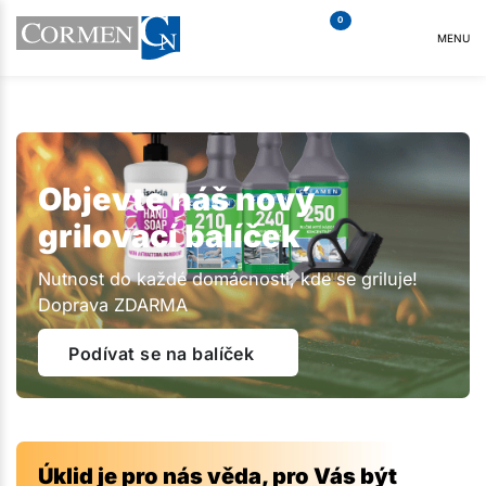
0
MENU
Objevte náš nový
grilovací balíček
Nutnost do každé domácnosti, kde se griluje!
Doprava ZDARMA
Podívat se na balíček
Úklid je pro nás věda, pro Vás být