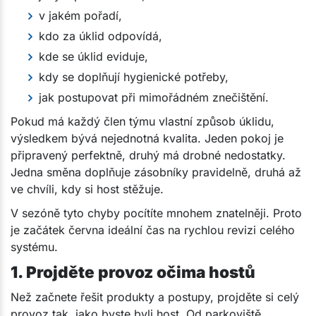
v jakém pořadí,
kdo za úklid odpovídá,
kde se úklid eviduje,
kdy se doplňují hygienické potřeby,
jak postupovat při mimořádném znečištění.
Pokud má každý člen týmu vlastní způsob úklidu,
výsledkem bývá nejednotná kvalita. Jeden pokoj je
připravený perfektně, druhý má drobné nedostatky.
Jedna směna doplňuje zásobníky pravidelně, druhá až
ve chvíli, kdy si host stěžuje.
V sezóně tyto chyby pocítíte mnohem znatelněji. Proto
je začátek června ideální čas na rychlou revizi celého
systému.
1. Projděte provoz očima hostů
Než začnete řešit produkty a postupy, projděte si celý
provoz tak, jako byste byli host. Od parkoviště