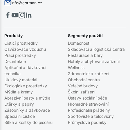
info@cormen.cz
Produkty
Segmenty použití
Čisticí prostředky
Domácnosti
Osvěžovače vzduchu
Skladovací a logistická centra
Prací prostředky
Restaurace a bary
Dezinfekce
Hotely a ubytovací zařízení
Aplikační a dávkovací
Wellness
technika
Zdravotnická zařízení
Úklidový materiál
Obchodní centra
Ekologické prostředky
Veřejné budovy
Mýdla a krémy
Školní zařízení
Abrazivní pasty a mýdla
Ústavy sociální péče
Utěrky a papíry
Hromadné stravování
Zásobníky a dávkovače
Profesionální prádelny
Speciální čističe
Sportoviště a tělocvičny
Sítka a kostky do pisoáru
Průmyslové podniky