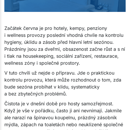
Začátek června je pro hotely, kempy, penziony
i wellness provozy poslední vhodná chvíle na kontrolu
hygieny, úklidu a zásob před hlavní letní sezónou.
Prázdniny jsou za dveřmi, obsazenost začne růst a s ní
i tlak na housekeeping, sociální zařízení, restaurace,
wellness zóny i společné prostory.
V tuto chvíli už nejde o přípravu. Jde o praktickou
kontrolu provozu, která může rozhodnout o tom, zda
bude sezóna probíhat v klidu, systematicky
a bez zbytečných problémů.
Čistota je v dnešní době pro hosty samozřejmost.
Když je vše v pořádku, často ji ani nevnímají. Jakmile
ale narazí na špinavou koupelnu, prázdný zásobník
mýdla, zápach na toaletách nebo neuklizené společné