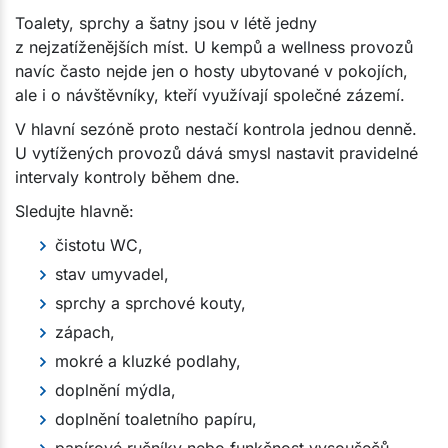
Toalety, sprchy a šatny jsou v létě jedny
z nejzatíženějších míst. U kempů a wellness provozů
navíc často nejde jen o hosty ubytované v pokojích,
ale i o návštěvníky, kteří využívají společné zázemí.
V hlavní sezóně proto nestačí kontrola jednou denně.
U vytížených provozů dává smysl nastavit pravidelné
intervaly kontroly během dne.
Sledujte hlavně:
čistotu WC,
stav umyvadel,
sprchy a sprchové kouty,
zápach,
mokré a kluzké podlahy,
doplnění mýdla,
doplnění toaletního papíru,
papírové ručníky nebo funkčnost vysoušečů,