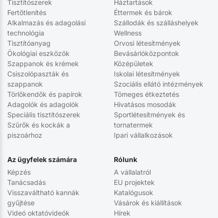
Tisztítószerek
Háztartások
Fertőtlenítés
Éttermek és bárok
Alkalmazás és adagolási
Szállodák és szálláshelyek
technológia
Wellness
Tisztítóanyag
Orvosi létesítmények
Ökológiai eszközök
Bevásárlóközpontok
Szappanok és krémek
Középületek
Csiszolópaszták és
Iskolai létesítmények
szappanok
Szociális ellátó intézmények
Törlőkendők és papírok
Tömeges étkeztetés
Adagolók és adagolók
Hivatásos mosodák
Speciális tisztítószerek
Sportlétesítmények és
Szűrők és kockák a
tornatermek
piszoárhoz
Ipari vállalkozások
Az ügyfelek számára
Rólunk
Képzés
A vállalatról
Tanácsadás
EU projektek
Visszaváltható kannák
Katalógusok
gyűjtése
Vásárok és kiállítások
Videó oktatóvideók
Hírek