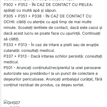
P302 + P352 - ÎN CAZ DE CONTACT CU PIELEA:
spălaţi cu multă apă şi săpun.
P305 + P351 + P338 - ÎN CAZ DE CONTACT CU
OCHII: clătiţi cu atenţie cu apă timp de mai multe
minute. Scoateţi lentilele de contact, dacă este cazul şi
dacă acest lucru se poate face cu uşurinţă. Continuaţi
să clătiţi.
P333 + P313 - În caz de iritare a pielii sau de erupţie
cutanată: consultaţi medicul.
P337 + P313 - Dacă iritarea ochilor persistă: consultaţi
medicul.
P501 - Aruncaţi conţinutul/recipientul la unei persoane
autorizate sau predându-l la un punct de colectare a
deșeurilor periculoase. Aruncați ambalajul curățat, fără
conținut rezidual de produs, ca deșeu sortat.