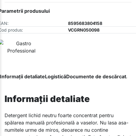
Parametrii produsului
EAN:
8595683804158
Cod produs:
VCGRN050098
Informații detaliate
Logistică
Documente de descărcat
Ave
Informații detaliate
​Detergent lichid neutru foarte concentrat pentru
spălarea manuală profesională a vaselor. Nu lasa asa-
numitele urme de miros, deoarece nu contine