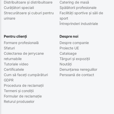
Distribuitoare și distribuitoare
Catering de masă
Curățători speciali
Spălătorii profesionale
Strecurătoare și cuburi pentru
Facilități sportive și săli de
urinare
sport
Întreprinderi industriale
Pentru clienți
Despre noi
Formare profesională
Despre companie
Sfaturi
Proiecte UE
Colectarea de jerrycane
Cataloage
returnabile
Târguri și expoziții
Tutoriale video
Noutăți
Certificatele
Denunțarea neregulilor
Cum să faceți cumpărături
Persoană de contact
GDPR
Procedura de reclamații
Termeni și condiții
Formular de reclamație
Returul produselor