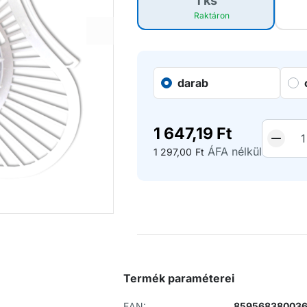
1 ks
Raktáron
darab
1 647,19
Ft
ÁFA nélkül
1 297,00
Ft
Termék paraméterei
EAN:
85956838003