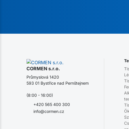
Te
CORMEN s.r.o.
Ti
Lé
Průmyslová 1420
Ti
593 01 Bystřice nad Pernštejnem
Fe
Al
(8:00 - 16:00)
te
+420 565 400 300
Ti
Ök
info@cormen.cz
Sz
Cs