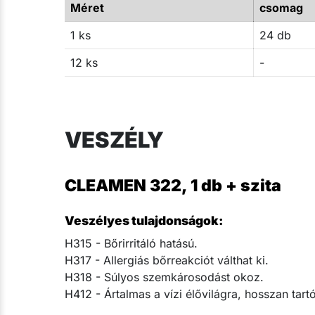
Méret
csomag
1 ks
24 db
12 ks
-
VESZÉLY
CLEAMEN 322, 1 db + szita
Veszélyes tulajdonságok:
H315 - Bőrirritáló hatású.
H317 - Allergiás bőrreakciót válthat ki.
H318 - Súlyos szemkárosodást okoz.
H412 - Ártalmas a vízi élővilágra, hosszan tar