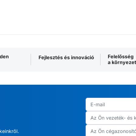
nden
Felelősség
Fejlesztés és innováció
a környezet
keinkről.