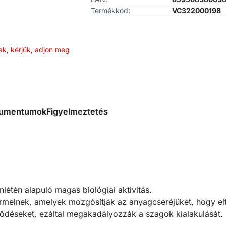
Termékkód:
VC322000198
ak, kérjük, adjon meg
okumentumok
Figyelmeztetés
étén alapuló magas biológiai aktivitás.
rmelnek, amelyek mozgósítják az anyagcseréjüket, hogy elt
déseket, ezáltal megakadályozzák a szagok kialakulását.