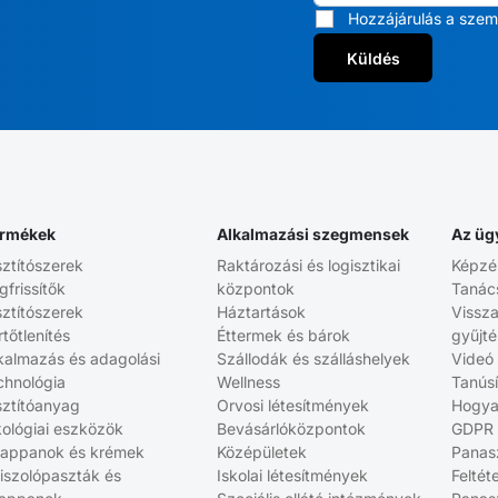
Hozzájárulás a szem
Küldés
rmékek
Alkalmazási szegmensek
Az üg
sztítószerek
Raktározási és logisztikai
Képzé
gfrissítők
központok
Tanác
sztítószerek
Háztartások
Vissz
rtőtlenítés
Éttermek és bárok
gyűjt
kalmazás és adagolási
Szállodák és szálláshelyek
Videó
chnológia
Wellness
Tanús
sztítóanyag
Orvosi létesítmények
Hogya
ológiai eszközök
Bevásárlóközpontok
GDPR
appanok és krémek
Középületek
Panasz
iszolópaszták és
Iskolai létesítmények
Feltét