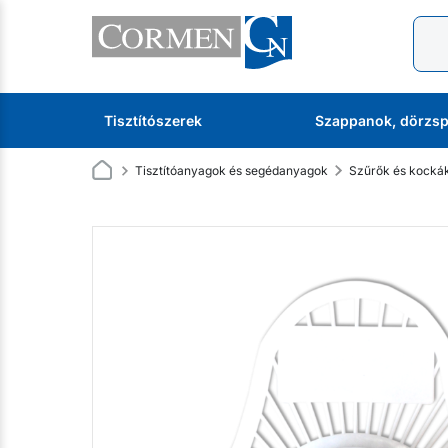
Tisztítószerek
Szappanok, dörzsp
Tisztítóanyagok és segédanyagok
Szűrők és kockák