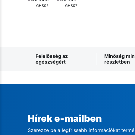
GHS05
GHS07
Felelősség az
Minőség mi
egészségért
részletben
Hírek e-mailben
Szerezze be a legfrissebb információkat termé