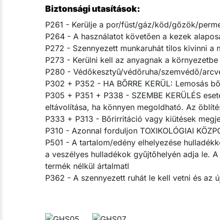
Biztonsági utasítások:
P261 - Kerülje a por/füst/gáz/köd/gőzök/perme
P264 - A használatot követően a kezek alapos
P272 - Szennyezett munkaruhát tilos kivinni a 
P273 - Kerülni kell az anyagnak a környezetbe v
P280 - Védőkesztyű/védőruha/szemvédő/arcvé
P302 + P352 - HA BŐRRE KERÜL: Lemosás bő 
P305 + P351 + P338 - SZEMBE KERÜLÉS esetén: 
eltávolítása, ha könnyen megoldható. Az öblítés
P333 + P313 - Bőrirritáció vagy kiütések megjel
P310 - Azonnal forduljon TOXIKOLÓGIAI KÖZ
P501 - A tartalom/edény elhelyezése hulladékk
a veszélyes hulladékok gyűjtőhelyén adja le. 
termék nélkül ártalmatl
P362 - A szennyezett ruhát le kell vetni és az új