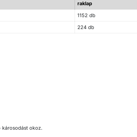
raklap
1152 db
224 db
tó károsodást okoz.