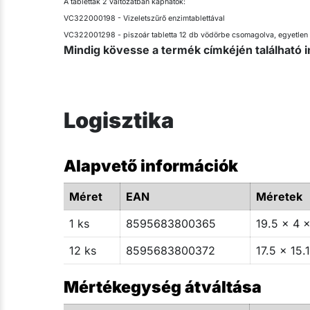
A tabletták 2 változatban kaphatók:
VC322000198 - Vizeletszűrő enzimtablettával
VC322001298 - piszoár tabletta 12 db vödörbe csomagolva, egyetlen 
Mindig kövesse a termék címkéjén található i
Logisztika
Alapvető információk
Méret
EAN
Méretek
1 ks
8595683800365
19.5 x 4 x
12 ks
8595683800372
17.5 x 15.
Mértékegység átváltása