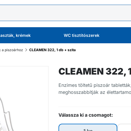
aszták, krémek
WC tisztítószerek
 a piszoárhoz
CLEAMEN 322, 1 db + szita
CLEAMEN 322, 1 
Enzimes töltetű piszoár tablett
meghosszabbítják az élettartamo
Válassza ki a csomagot: