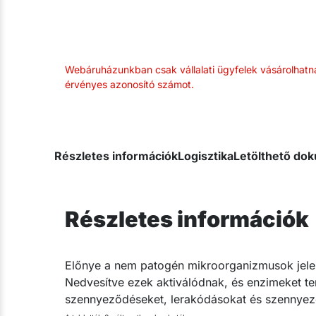
Webáruházunkban csak vállalati ügyfelek vásárolhatn
érvényes azonosító számot.
Részletes információk
Logisztika
Letölthető d
Részletes információk
​Előnye a nem patogén mikroorganizmusok jelenl
Nedvesítve ezek aktiválódnak, és enzimeket te
szennyeződéseket, lerakódásokat és szennyező