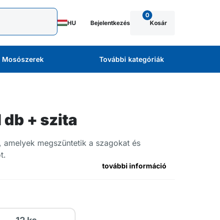
0
HU
Bejelentkezés
Kosár
Mosószerek
További kategóriák
db + szita
ák, amelyek megszüntetik a szagokat és
t.
további információ