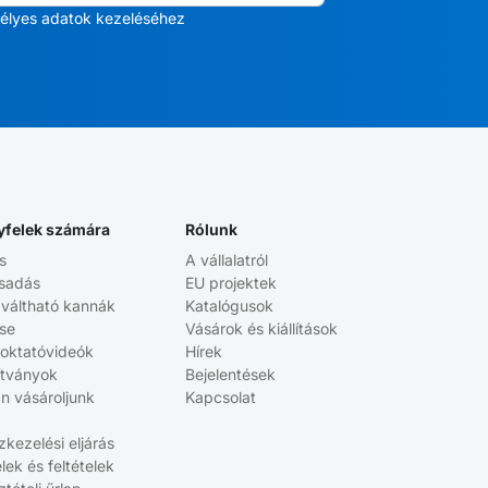
élyes adatok kezeléséhez
yfelek számára
Rólunk
s
A vállalatról
sadás
EU projektek
aváltható kannák
Katalógusok
ése
Vásárok és kiállítások
 oktatóvideók
Hírek
ítványok
Bejelentések
n vásároljunk
Kapcsolat
kezelési eljárás
elek és feltételek