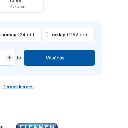
12 ks
Raktáron
csomag
(24 db)
raklap
(1152 db)
db
Vásárlás
Termékkérdés
65