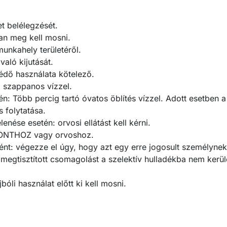
t belélegzését.
an meg kell mosni.
munkahely területéről.
aló kijutását.
dő használata kötelező.
szappanos vízzel.
Több percig tartó óvatos öblítés vízzel. Adott esetben a
 folytatása.
enése esetén: orvosi ellátást kell kérni.
PONTHOZ vagy orvoshoz.
ént: végezze el úgy, hogy azt egy erre jogosult személynek
A megtisztított csomagolást a szelektív hulladékba nem ker
bóli használat előtt ki kell mosni.