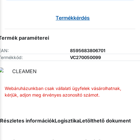
Termékkérdés
Termék paraméterei
EAN:
8595683806701
Termékkód:
VC270050099
Webáruházunkban csak vállalati ügyfelek vásárolhatnak,
kérjük, adjon meg érvényes azonosító számot.
Részletes információk
Logisztika
Letölthető dokumentum