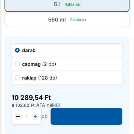
5 l
Raktáron
550 ml
Raktáron
darab
csomag
(2 db)
raklap
(128 db)
10 289,54
Ft
ÁFA nélkül
8 102,00
Ft
db