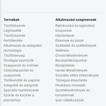
Termékek
Alkalmazási szegmensek
Tisztítószerek
Raktározási és logisztikai
Légfrissítők
központok
Tisztítószerek
Háztartások
Fertőtlenítés
Éttermek és bárok
Alkalmazás és adagolási
Szállodák és szálláshelyek
technológia
Wellness
Tisztítóanyag
Orvosi létesítmények
Ökológiai eszközök
Bevásárlóközpontok
Szappanok és krémek
Középületek
Csiszolópaszták és
Iskolai létesítmények
szappanok
Szociális ellátó intézmények
Törlőkendők és papírok
Tömeges étkeztetés
Adagolók és adagolók
Hivatásos mosodák
Speciális tisztítószerek
Sportlétesítmények és
Szűrők és kockák a
tornatermek
piszoárhoz
Ipari vállalkozások