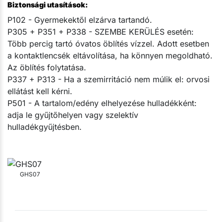
Biztonsági utasítások:
P102 - Gyermekektől elzárva tartandó.
P305 + P351 + P338 - SZEMBE KERÜLÉS esetén:
Több percig tartó óvatos öblítés vízzel. Adott esetben
a kontaktlencsék eltávolítása, ha könnyen megoldható.
Az öblítés folytatása.
P337 + P313 - Ha a szemirritáció nem múlik el: orvosi
ellátást kell kérni.
P501 - A tartalom/edény elhelyezése hulladékként:
adja le gyűjtőhelyen vagy szelektív
hulladékgyűjtésben.
GHS07