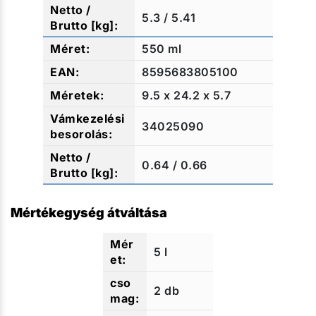
5.3 / 5.41
550 ml
8595683805100
9.5 x 24.2 x 5.7
34025090
0.64 / 0.66
Mértékegység átváltása
5 l
2 db