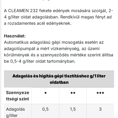
A CLEAMEN 232 fekete edények mosására szolgál, 2-
4 g/liter oldat adagolásban. Rendkívül magas fényt ad
a rozsdamentes acél edényeknek.
Használat:
Automatikus adagolású gépi mosogatás esetén az
adagolópumpát a mért vízkeménység, az üzemi
körülmények és a szennyeződés mértéke szerint állítsa
be 0,5-4 g/liter oldat tartományban.
Adagolás és hígítás gépi tisztításhoz g/1 liter
oldatban
Szennyeze
●
●●
●●●
ttségi szint
Adagolás
0,5
1,5
3
g/liter