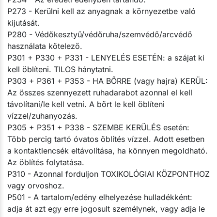
P273 - Kerülni kell az anyagnak a környezetbe való
kijutását.
P280 - Védőkesztyű/védőruha/szemvédő/arcvédő
használata kötelező.
P301 + P330 + P331 - LENYELÉS ESETÉN: a szájat ki
kell öblíteni. TILOS hánytatni.
P303 + P361 + P353 - HA BŐRRE (vagy hajra) KERÜL:
Az összes szennyezett ruhadarabot azonnal el kell
távolítani/le kell vetni. A bőrt le kell öblíteni
vízzel/zuhanyozás.
P305 + P351 + P338 - SZEMBE KERÜLÉS esetén:
Több percig tartó óvatos öblítés vízzel. Adott esetben
a kontaktlencsék eltávolítása, ha könnyen megoldható.
Az öblítés folytatása.
P310 - Azonnal forduljon TOXIKOLÓGIAI KÖZPONTHOZ
vagy orvoshoz.
P501 - A tartalom/edény elhelyezése hulladékként:
adja át azt egy erre jogosult személynek, vagy adja le