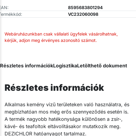
EAN:
8595683801294
Termékkód:
VC232060098
Webáruházunkban csak vállalati ügyfelek vásárolhatnak,
kérjük, adjon meg érvényes azonosító számot.
Részletes információk
Logisztika
Letölthető dokumentum
Részletes információk
Alkalmas kemény vizű területeken való használatra, és
megbízhatóan mos még erős szennyeződés esetén is.
A termék nagyobb hatékonysága különösen a zsír-,
kávé- és teafoltok eltávolításakor mutatkozik meg.
DEZICHLOR hatóanyagot tartalmaz.