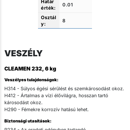
0.01
8
VESZÉLY
CLEAMEN 232, 6 kg
Veszélyes tulajdonságok:
H314 - Súlyos égési sérülést és szemkárosodást okoz.
H412 - Ártalmas a vízi élővilágra, hosszan tartó
károsodást okoz.
H290 - Fémekre korrozív hatású lehet.
Biztonsági utasítások:
P234 - Az eredeti edényben tartandó.