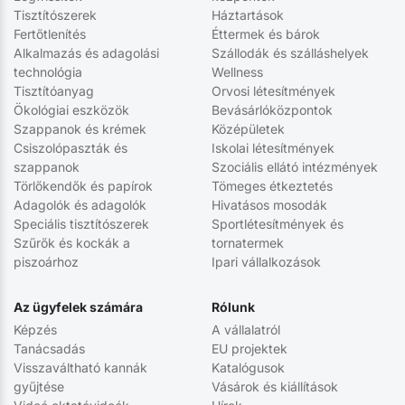
Tisztítószerek
Háztartások
Fertőtlenítés
Éttermek és bárok
Alkalmazás és adagolási
Szállodák és szálláshelyek
technológia
Wellness
Tisztítóanyag
Orvosi létesítmények
Ökológiai eszközök
Bevásárlóközpontok
Szappanok és krémek
Középületek
Csiszolópaszták és
Iskolai létesítmények
szappanok
Szociális ellátó intézmények
Törlőkendők és papírok
Tömeges étkeztetés
Adagolók és adagolók
Hivatásos mosodák
Speciális tisztítószerek
Sportlétesítmények és
Szűrők és kockák a
tornatermek
piszoárhoz
Ipari vállalkozások
Az ügyfelek számára
Rólunk
Képzés
A vállalatról
Tanácsadás
EU projektek
Visszaváltható kannák
Katalógusok
gyűjtése
Vásárok és kiállítások