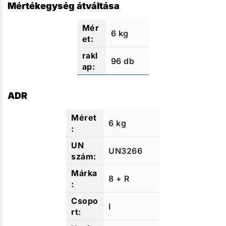
Mértékegység átváltása
6 kg
96 db
ADR
6 kg
UN3266
8 + R
I