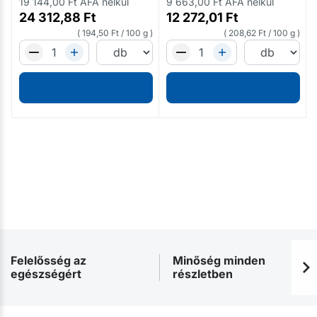
19 144,00
Ft
ÁFA nélkül
9 663,00
Ft
ÁFA nélkül
24 312,88
Ft
12 272,01
Ft
194,50
Ft
/
100 g
208,62
Ft
/
100 g
Felelősség az
Minőség minden
egészségért
részletben