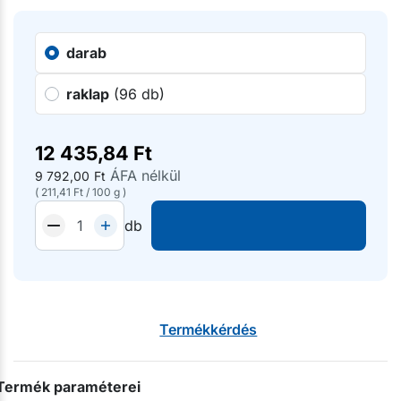
darab
raklap
(96 db)
12 435,84
Ft
ÁFA nélkül
9 792,00
Ft
(
211,41
Ft
/
100 g
)
db
Termékkérdés
Termék paraméterei