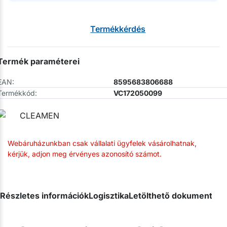
Termékkérdés
Termék paraméterei
EAN:
8595683806688
Termékkód:
VC172050099
Webáruházunkban csak vállalati ügyfelek vásárolhatnak,
kérjük, adjon meg érvényes azonosító számot.
Részletes információk
Logisztika
Letölthető dokumentum