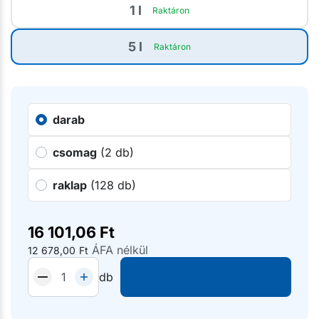
1 l
Raktáron
5 l
Raktáron
darab
csomag
(2 db)
raklap
(128 db)
16 101,06
Ft
ÁFA nélkül
12 678,00
Ft
db