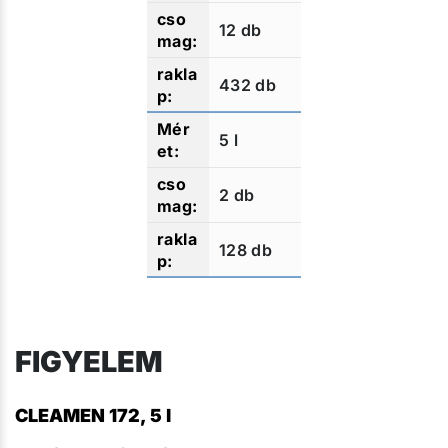
12 db
432 db
5 l
2 db
128 db
FIGYELEM
CLEAMEN 172, 5 l