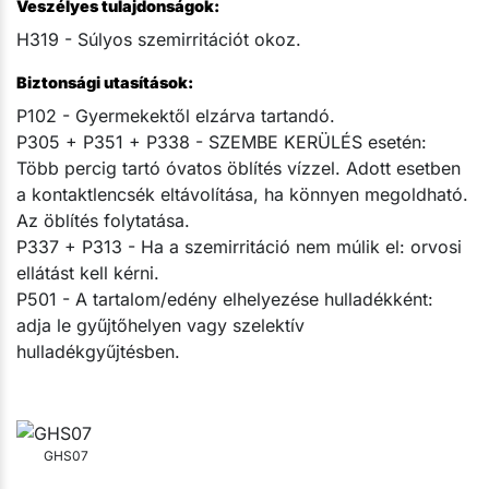
Veszélyes tulajdonságok:
H319 - Súlyos szemirritációt okoz.
Biztonsági utasítások:
P102 - Gyermekektől elzárva tartandó.
P305 + P351 + P338 - SZEMBE KERÜLÉS esetén:
Több percig tartó óvatos öblítés vízzel. Adott esetben
a kontaktlencsék eltávolítása, ha könnyen megoldható.
Az öblítés folytatása.
P337 + P313 - Ha a szemirritáció nem múlik el: orvosi
ellátást kell kérni.
P501 - A tartalom/edény elhelyezése hulladékként:
adja le gyűjtőhelyen vagy szelektív
hulladékgyűjtésben.
GHS07