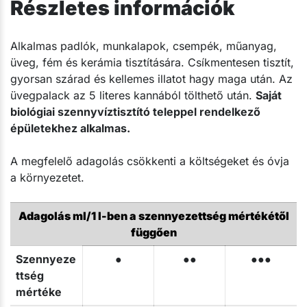
Részletes információk
Alkalmas padlók, munkalapok, csempék, műanyag,
üveg, fém és kerámia tisztítására. Csíkmentesen tisztít,
gyorsan szárad és kellemes illatot hagy maga után. Az
üvegpalack az 5 literes kannából tölthető után.
Saját
biológiai szennyvíztisztító teleppel rendelkező
épületekhez alkalmas.
A megfelelő adagolás csökkenti a költségeket és óvja
a környezetet.
Adagolás ml/1 l-ben a szennyezettség mértékétől
függően
Szennyeze
●
●●
●●●
ttség
mértéke