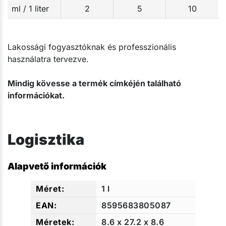
ml / 1 liter
2
5
10
Lakossági fogyasztóknak és professzionális
használatra tervezve.
Mindig kövesse a termék címkéjén található
információkat.
Logisztika
Alapvető információk
1 l
8595683805087
8.6 x 27.2 x 8.6