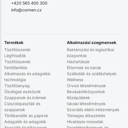
+420 565 400 300
info@cormen.cz
Termékek
Alkalmazási szegmensek
Tisztítószerek
Raktározási és logisztikai
Légfrissítők
központok
Tisztítószerek
Háztartások
Fertőtlenítés
Éttermek és bárok
Alkalmazás és adagolási
Szállodák és szálláshelyek
technológia
Wellness
Tisztítóanyag
Orvosi létesítmények
Ökológiai eszközök
Bevásárlóközpontok
Szappanok és krémek
Középületek
Csiszolópaszták és
Iskolai létesítmények
szappanok
Szociális ellátó intézmények
Törlőkendők és papírok
Tömeges étkeztetés
Adagolók és adagolók
Hivatásos mosodák
Speciális tisztítószerek
Sportlétesítmények és