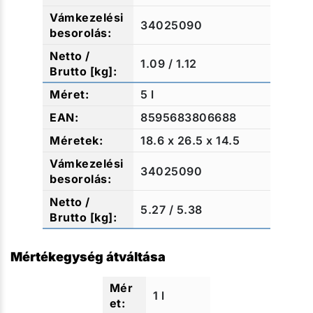
34025090
1.09 / 1.12
5 l
8595683806688
18.6 x 26.5 x 14.5
34025090
5.27 / 5.38
Mértékegység átváltása
1 l