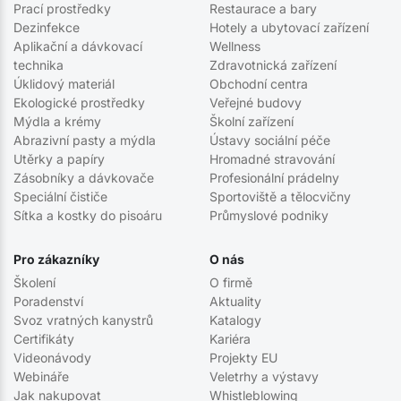
Prací prostředky
Restaurace a bary
Dezinfekce
Hotely a ubytovací zařízení
Aplikační a dávkovací
Wellness
technika
Zdravotnická zařízení
Úklidový materiál
Obchodní centra
Ekologické prostředky
Veřejné budovy
Mýdla a krémy
Školní zařízení
Abrazivní pasty a mýdla
Ústavy sociální péče
Utěrky a papíry
Hromadné stravování
Zásobníky a dávkovače
Profesionální prádelny
Speciální čističe
Sportoviště a tělocvičny
Sítka a kostky do pisoáru
Průmyslové podniky
Pro zákazníky
O nás
Školení
O firmě
Poradenství
Aktuality
Svoz vratných kanystrů
Katalogy
Certifikáty
Kariéra
Videonávody
Projekty EU
Webináře
Veletrhy a výstavy
Jak nakupovat
Whistleblowing