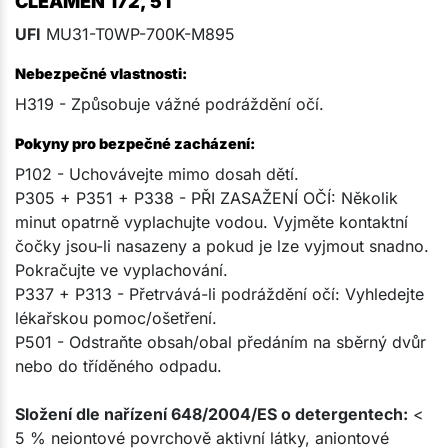
CLEAMEN 172, 5 l
UFI
MU31-T0WP-700K-M895
Nebezpečné vlastnosti:
H319 - Způsobuje vážné podráždění očí.
Pokyny pro bezpečné zacházení:
P102 - Uchovávejte mimo dosah dětí.
P305 + P351 + P338 - PŘI ZASAŽENÍ OČÍ: Několik
minut opatrně vyplachujte vodou. Vyjměte kontaktní
čočky jsou-li nasazeny a pokud je lze vyjmout snadno.
Pokračujte ve vyplachování.
P337 + P313 - Přetrvává-li podráždění očí: Vyhledejte
lékařskou pomoc/ošetření.
P501 - Odstraňte obsah/obal předáním na sběrný dvůr
nebo do tříděného odpadu.
Složení dle nařízení 648/2004/ES o detergentech:
<
5 % neiontové povrchově aktivní látky, aniontové