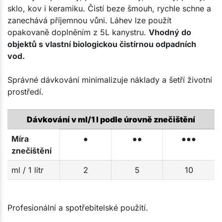
sklo, kov i keramiku. Čistí beze šmouh, rychle schne a
zanechává příjemnou vůni. Láhev lze použít
opakovaně doplněním z 5L kanystru.
Vhodný do
objektů s vlastní biologickou čistírnou odpadních
vod.
Správné dávkování minimalizuje náklady a šetří životní
prostředí.
Dávkování v ml/1 l podle úrovně znečištění
Míra
●
●●
●●●
znečištění
ml / 1 litr
2
5
10
Profesionální a spotřebitelské použití.