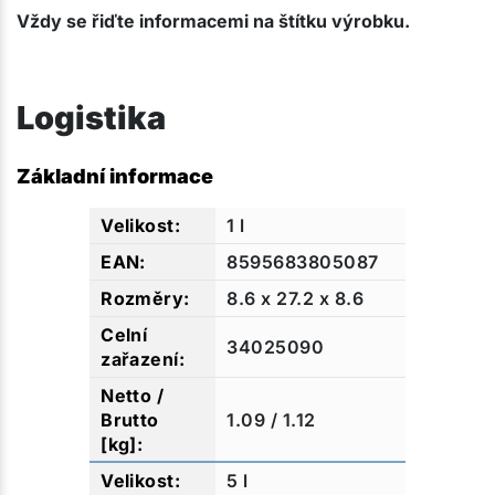
Vždy se řiďte informacemi na štítku výrobku.​
Logistika
Základní informace
1 l
8595683805087
8.6 x 27.2 x 8.6
34025090
1.09 / 1.12
5 l