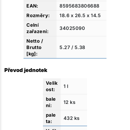
8595683806688
18.6 x 26.5 x 14.5
34025090
5.27 / 5.38
Převod jednotek
1 l
12 ks
432 ks