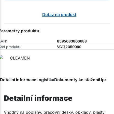
Dotaz na produkt
Parametry produktu
EAN:
8595683806688
Kód produktu:
VC172050099
Detailní informace
Logistika
Dokumenty ke stažení
Upozor
Detailní informace
Vhodný na podlahy, pracovní desky, obklady, plasty,