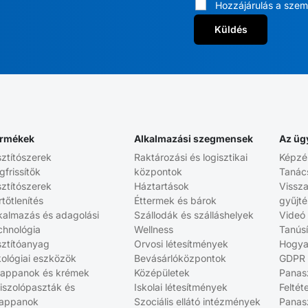
Hozzájárulás a szem
Küldés
rmékek
Alkalmazási szegmensek
Az üg
sztítószerek
Raktározási és logisztikai
Képzé
gfrissítők
központok
Tanác
sztítószerek
Háztartások
Vissz
rtőtlenítés
Éttermek és bárok
gyűjt
kalmazás és adagolási
Szállodák és szálláshelyek
Videó
chnológia
Wellness
Tanús
sztítóanyag
Orvosi létesítmények
Hogya
ológiai eszközök
Bevásárlóközpontok
GDPR
appanok és krémek
Középületek
Panasz
iszolópaszták és
Iskolai létesítmények
Feltét
appanok
Szociális ellátó intézmények
Panasz