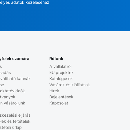
élyes adatok kezeléséhez
yfelek számára
Rólunk
s
A vállalatról
sadás
EU projektek
aváltható kannák
Katalógusok
ése
Vásárok és kiállítások
 oktatóvideók
Hírek
ítványok
Bejelentések
n vásároljunk
Kapcsolat
kezelési eljárás
elek és feltételek
tételi űrlap