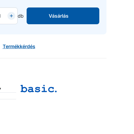
db
Vásárlás
Termékkérdés
7