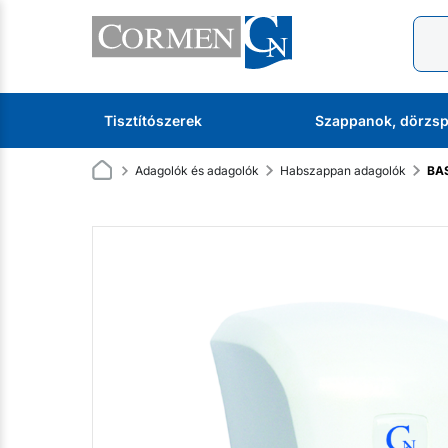
Tisztítószerek
Szappanok, dörzsp
Adagolók és adagolók
Habszappan adagolók
BAS