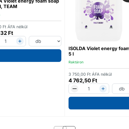
 Violet energy foam soap
l, TEAM
n
0
Ft
ÁFA nélkül
,32
Ft
ISOLDA Violet energy foa
5 l
Raktáron
3 750,00
Ft
ÁFA nélkül
4 762,50
Ft