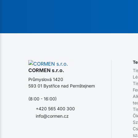
Te
CORMEN s.r.o.
Ti
Lé
Průmyslová 1420
Ti
593 01 Bystřice nad Pernštejnem
Fe
Al
(8:00 - 16:00)
te
+420 565 400 300
Ti
Ök
info@cormen.cz
Sz
Cs
sz