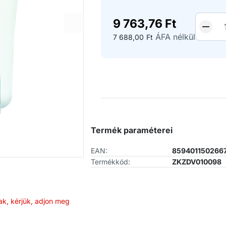
9 763,76
Ft
ÁFA nélkül
7 688,00
Ft
Termék paraméterei
EAN:
859401150266
Termékkód:
ZKZDV010098
ak, kérjük, adjon meg