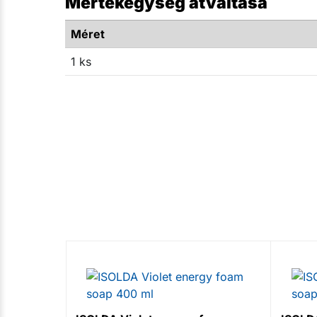
Mértékegység átváltása
Méret
1 ks