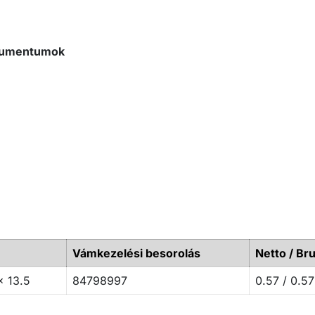
okumentumok
Vámkezelési besorolás
Netto / Bru
x 13.5
84798997
0.57 / 0.57