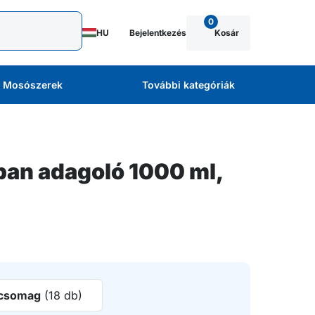
0
HU
Bejelentkezés
Kosár
Mosószerek
További kategóriák
an adagoló 1000 ml,
csomag
(18 db)