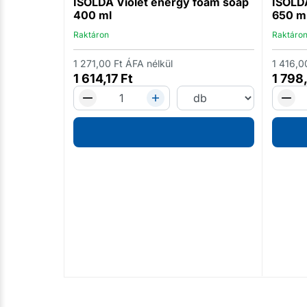
ISOLDA Violet energy foam soap
ISOLDA
400 ml
650 m
Raktáron
Raktáro
1 271,00
Ft
ÁFA nélkül
1 416,0
1 614,17
Ft
1 798