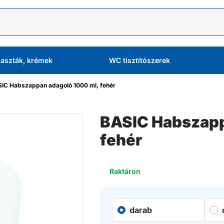
aszták, krémek
WC tisztítószerek
IC Habszappan adagoló 1000 ml, fehér
BASIC Habszapp
fehér
Raktáron
darab