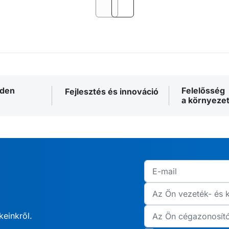
nden
Felelősség
Fejlesztés és innováció
a környezet
keinkről.