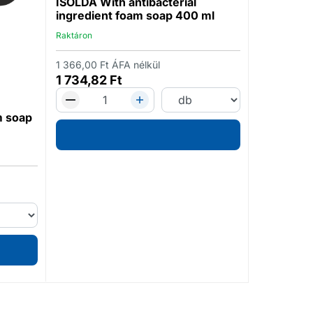
ISOLDA With antibacterial
ingredient foam soap 400 ml
Raktáron
Raktáron
1 553,00
Ft
1 972,31
1 366,00
Ft
ÁFA nélkül
1 734,82
Ft
m soap