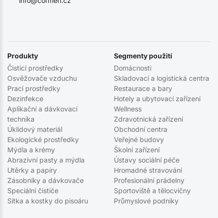
info@cormen.cz
Produkty
Segmenty použití
Čisticí prostředky
Domácnosti
Osvěžovače vzduchu
Skladovací a logistická centra
Prací prostředky
Restaurace a bary
Dezinfekce
Hotely a ubytovací zařízení
Aplikační a dávkovací
Wellness
technika
Zdravotnická zařízení
Úklidový materiál
Obchodní centra
Ekologické prostředky
Veřejné budovy
Mýdla a krémy
Školní zařízení
Abrazivní pasty a mýdla
Ústavy sociální péče
Utěrky a papíry
Hromadné stravování
Zásobníky a dávkovače
Profesionální prádelny
Speciální čističe
Sportoviště a tělocvičny
Sítka a kostky do pisoáru
Průmyslové podniky