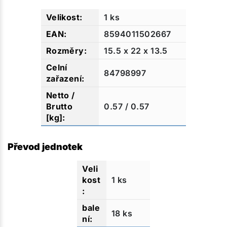
1 ks
8594011502667
15.5 x 22 x 13.5
84798997
0.57 / 0.57
Převod jednotek
1 ks
18 ks