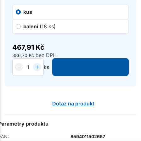
kus
balení
(18 ks)
467,91
Kč
bez DPH
386,70
Kč
ks
Dotaz na produkt
Parametry produktu
EAN:
8594011502667