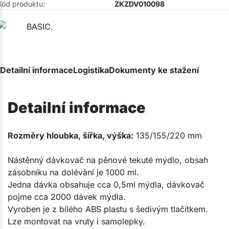
Kód produktu:
ZKZDV010098
Detailní informace
Logistika
Dokumenty ke stažení
Detailní informace
Rozměry hloubka, šířka, výška:
135/155/
220
mm
Nástěnný dávkovač na pěnové tekuté mýdlo, obsah
zásobníku na dolévání je 1000 ml.
Jedna dávka obsahuje cca 0,5ml mýdla, dávkovač
pojme cca 2000 dávek mýdla.
Vyroben je z bílého ABS plastu s šedivým tlačítkem.
Lze montovat na vruty i samolepky.