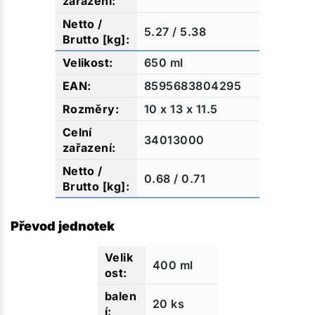
5.27 / 5.38
650 ml
8595683804295
10 x 13 x 11.5
34013000
0.68 / 0.71
Převod jednotek
400 ml
20 ks