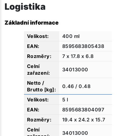
Logistika
Základní informace
400 ml
8595683805438
7 x 17.8 x 6.8
34013000
0.46 / 0.48
5 l
8595683804097
19.4 x 24.2 x 15.7
34013000