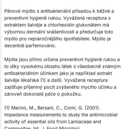
​Pěnové mýdlo s antibakteriální přísadou k běžné a
preventivní hygieně rukou. Vyvážená receptura s
extraktem šalvěje a chlorhexidin glukonátem má
výbornou dermální snášenlivostí a předurčuje toto
mýdlo pro nejnáročnějšího spotřebitele. Mýdlo je
decentně parfemováno.
Mýdla jsou přímo určena preventivní hygieně rukou a
to díky vysokému obsahu látek s všeobecně známým
antibakteriálním účinkem jako je například extrakt
šalvěje lékařské (1) a další. Vyvážená receptura
zajišťuje příjemný pocit zvýšeného mycího účinku a
zároveň dokonalé péče o pokožku.
(1) Marino, M., Bersani, C., Comi, G. (2001).
Impedance measurements to study the antimicrobial
activity of essential oils from Lamiaceae and
Compositae. Int. J. Food Microbiol.