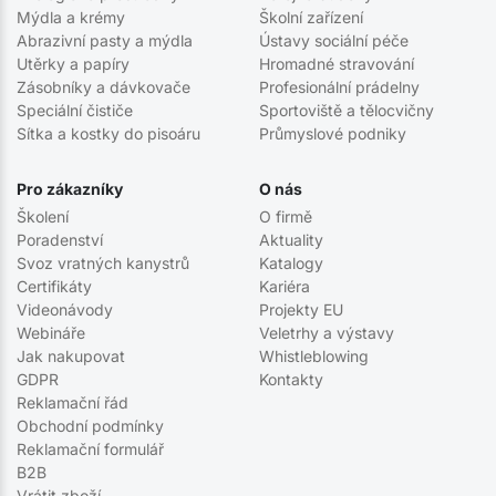
Mýdla a krémy
Školní zařízení
Abrazivní pasty a mýdla
Ústavy sociální péče
Utěrky a papíry
Hromadné stravování
Zásobníky a dávkovače
Profesionální prádelny
Speciální čističe
Sportoviště a tělocvičny
Sítka a kostky do pisoáru
Průmyslové podniky
Pro zákazníky
O nás
Školení
O firmě
Poradenství
Aktuality
Svoz vratných kanystrů
Katalogy
Certifikáty
Kariéra
Videonávody
Projekty EU
Webináře
Veletrhy a výstavy
Jak nakupovat
Whistleblowing
GDPR
Kontakty
Reklamační řád
Obchodní podmínky
Reklamační formulář
B2B
Vrátit zboží