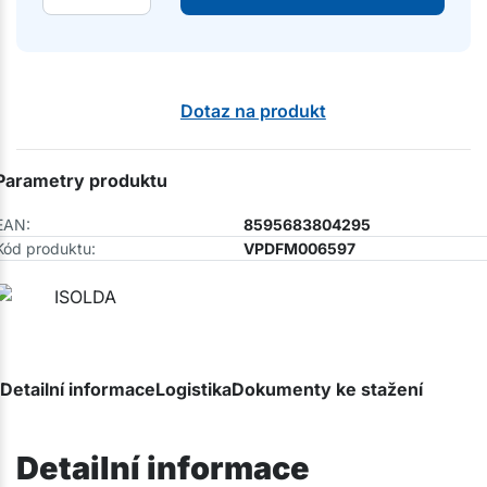
Dotaz na produkt
Parametry produktu
EAN:
8595683804295
Kód produktu:
VPDFM006597
Detailní informace
Logistika
Dokumenty ke stažení
Detailní informace