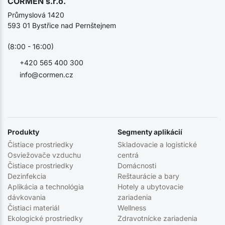
CORMEN s.r.o.
Průmyslová 1420
593 01 Bystřice nad Pernštejnem
(8:00 - 16:00)
+420 565 400 300
info@cormen.cz
Produkty
Segmenty aplikácií
Čistiace prostriedky
Skladovacie a logistické
Osviežovače vzduchu
centrá
Čistiace prostriedky
Domácnosti
Dezinfekcia
Reštaurácie a bary
Aplikácia a technológia
Hotely a ubytovacie
dávkovania
zariadenia
Čistiaci materiál
Wellness
Ekologické prostriedky
Zdravotnícke zariadenia