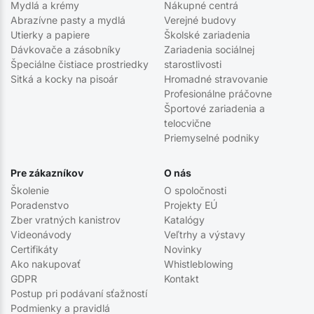
Mydlá a krémy
Nákupné centrá
Abrazívne pasty a mydlá
Verejné budovy
Utierky a papiere
Školské zariadenia
Dávkovače a zásobníky
Zariadenia sociálnej
Špeciálne čistiace prostriedky
starostlivosti
Sitká a kocky na pisoár
Hromadné stravovanie
Profesionálne práčovne
Športové zariadenia a
telocvične
Priemyselné podniky
Pre zákazníkov
O nás
Školenie
O spoločnosti
Poradenstvo
Projekty EÚ
Zber vratných kanistrov
Katalógy
Videonávody
Veľtrhy a výstavy
Certifikáty
Novinky
Ako nakupovať
Whistleblowing
GDPR
Kontakt
Postup pri podávaní sťažností
Podmienky a pravidlá