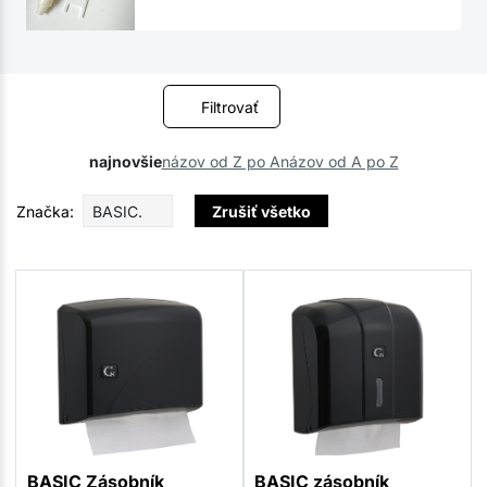
Filtrovať
najnovšie
názov od Z po A
názov od A po Z
Značka:
BASIC.
Zrušiť všetko
BASIC Zásobník
BASIC zásobník