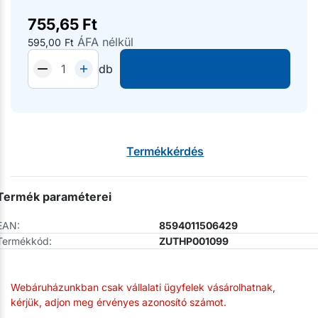
755,65
Ft
ÁFA nélkül
595,00
Ft
db
Termékkérdés
Termék paraméterei
EAN:
8594011506429
Termékkód:
ZUTHP001099
Webáruházunkban csak vállalati ügyfelek vásárolhatnak,
kérjük, adjon meg érvényes azonosító számot.