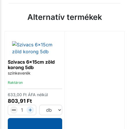
Alternatív termékek
Szivacs 6x15cm zöld
korong 5db
színkeverék
Raktáron
633,00
Ft
ÁFA nélkül
803,91
Ft