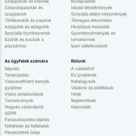
Szappanok és krémek
Középületek
Csiszolópaszták és
Iskolai létesítmények
szappanok
Szociális ellátó intézmények
Törlőkendők és papírok
Tömeges étkeztetés
Adagolók és adagolók
Hivatásos mosodák
Speciális tisztítószerek
Sportlétesítmények és
Szűrők és kockák a
tornatermek
piszoárhoz
Ipari vállalkozások
Az ügyfelek számára
Rólunk
Képzés
A vállalatról
Tanácsadás
EU projektek
Visszaváltható kannák
Katalógusok
gyűjtése
Vásárok és kiállítások
Videó oktatóvideók
Hírek
Tanúsítványok
Bejelentések
Hogyan vásároljunk
Kapcsolat
GDPR
Panaszkezelési eljárás
Feltételek és feltételek
Panasztételi űrlap