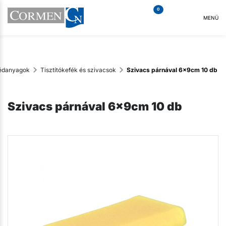
0
MENÜ
gédanyagok
Tisztítókefék és szivacsok
Szivacs párnával 6x9cm 10 db
Szivacs párnával 6x9cm 10 db