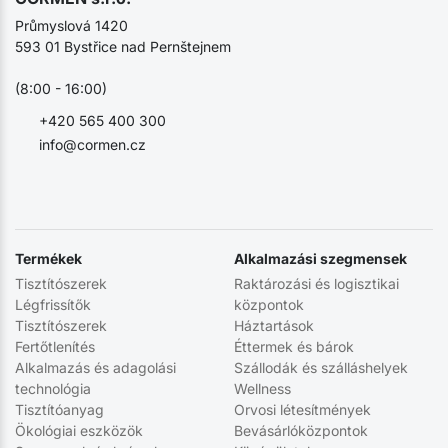
Průmyslová 1420
593 01 Bystřice nad Pernštejnem
(8:00 - 16:00)
+420 565 400 300
info@cormen.cz
Termékek
Alkalmazási szegmensek
Tisztítószerek
Raktározási és logisztikai
Légfrissítők
központok
Tisztítószerek
Háztartások
Fertőtlenítés
Éttermek és bárok
Alkalmazás és adagolási
Szállodák és szálláshelyek
technológia
Wellness
Tisztítóanyag
Orvosi létesítmények
Ökológiai eszközök
Bevásárlóközpontok