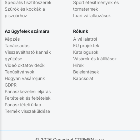
Speciális tisztítószerek
Sportlétesítmények és
Szűrők és kockák a
tornatermek
piszoárhoz
Ipari vállalkozások
Az ügyfelek számára
Rólunk
Képzés
A vállalatról
Tanácsadás
EU projektek
Visszaváltható kannák
Katalógusok
gyűjtése
Vásárok és kiállítások
Videó oktatóvideók
Hírek
Tanúsítványok
Bejelentések
Hogyan vásároljunk
Kapcsolat
GDPR
Panaszkezelési eljárás
Feltételek és feltételek
Panasztételi űrlap
Termék visszaküldése
© 2026 Copyright CORMEN s.r.o.