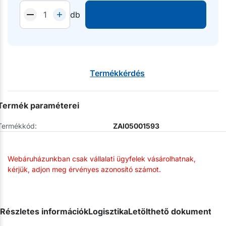
db
Termékkérdés
Termék paraméterei
Termékkód:
ZAI05001593
Webáruházunkban csak vállalati ügyfelek vásárolhatnak,
kérjük, adjon meg érvényes azonosító számot.
Részletes információk
Logisztika
Letölthető dokumentum