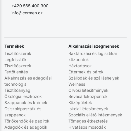
+420 565 400 300
info@cormen.cz
Termékek
Alkalmazási szegmensek
Tisztítószerek
Raktározási és logisztikai
Légfrissítők
központok
Tisztítószerek
Háztartások
Fertőtlenítés
Éttermek és bárok
Alkalmazás és adagolási
Szállodák és szálláshelyek
technológia
Wellness
Tisztítóanyag
Orvosi létesítmények
Ökológiai eszközök
Bevásárlóközpontok
Szappanok és krémek
Középületek
Csiszolópaszták és
Iskolai létesítmények
szappanok
Szociális ellátó intézmények
Törlőkendők és papírok
Tömeges étkeztetés
Adagolók és adagolók
Hivatásos mosodák