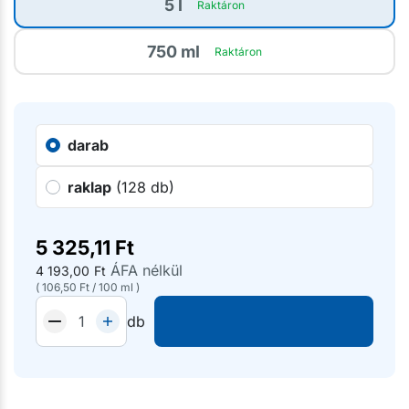
5 l
Raktáron
750 ml
Raktáron
darab
raklap
(128 db)
5 325,11
Ft
ÁFA nélkül
4 193,00
Ft
(
106,50
Ft
/
100 ml
)
db