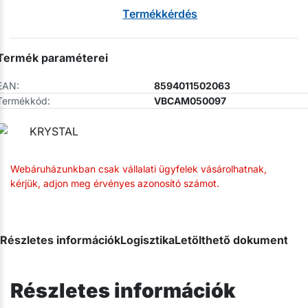
Termékkérdés
Termék paraméterei
EAN:
8594011502063
Termékkód:
VBCAM050097
Webáruházunkban csak vállalati ügyfelek vásárolhatnak,
kérjük, adjon meg érvényes azonosító számot.
Részletes információk
Logisztika
Letölthető dokumentum
Részletes információk