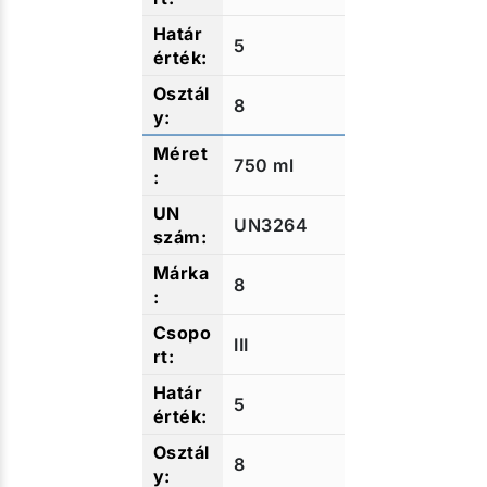
5
8
750 ml
UN3264
8
III
5
8