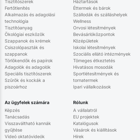
Tisztítószerek
Háztartások
Fertőtlenítés
Éttermek és bárok
Alkalmazás és adagolási
Szállodák és szálláshelyek
technológia
Wellness
Tisztítóanyag
Orvosi létesítmények
Ökológiai eszközök
Bevásárlóközpontok
Szappanok és krémek
Középületek
Csiszolópaszták és
Iskolai létesítmények
szappanok
Szociális ellátó intézmények
Törlőkendők és papírok
Tömeges étkeztetés
Adagolók és adagolók
Hivatásos mosodák
Speciális tisztítószerek
Sportlétesítmények és
Szűrők és kockák a
tornatermek
piszoárhoz
Ipari vállalkozások
Az ügyfelek számára
Rólunk
Képzés
A vállalatról
Tanácsadás
EU projektek
Visszaváltható kannák
Katalógusok
gyűjtése
Vásárok és kiállítások
Videó oktatóvideók
Hírek