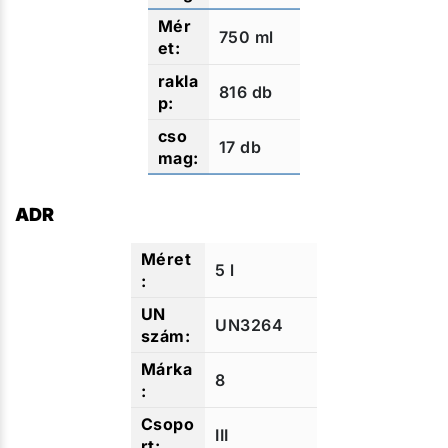
750 ml
816 db
17 db
ADR
5 l
UN3264
8
III