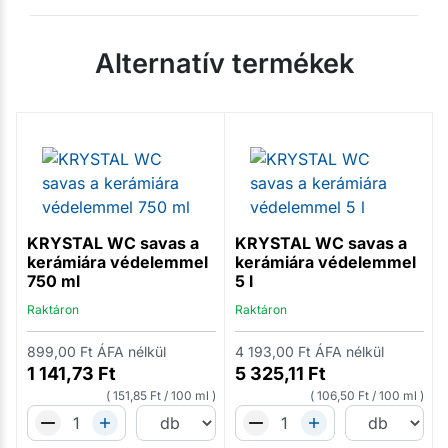
Alternatív termékek
KRYSTAL WC savas a
KRYSTAL WC savas a
kerámiára védelemmel
kerámiára védelemmel
750 ml
5 l
Raktáron
Raktáron
899,00
Ft
ÁFA nélkül
4 193,00
Ft
ÁFA nélkül
1 141,73
Ft
5 325,11
Ft
151,85
Ft
/
100 ml
106,50
Ft
/
100 ml