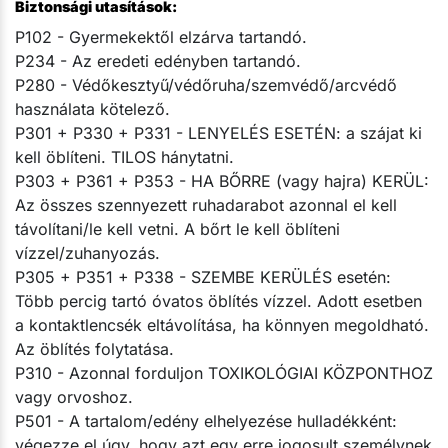
Biztonsági utasítások:
P102 - Gyermekektől elzárva tartandó.
P234 - Az eredeti edényben tartandó.
P280 - Védőkesztyű/védőruha/szemvédő/arcvédő
használata kötelező.
P301 + P330 + P331 - LENYELÉS ESETÉN: a szájat ki
kell öblíteni. TILOS hánytatni.
P303 + P361 + P353 - HA BŐRRE (vagy hajra) KERÜL:
Az összes szennyezett ruhadarabot azonnal el kell
távolítani/le kell vetni. A bőrt le kell öblíteni
vízzel/zuhanyozás.
P305 + P351 + P338 - SZEMBE KERÜLÉS esetén:
Több percig tartó óvatos öblítés vízzel. Adott esetben
a kontaktlencsék eltávolítása, ha könnyen megoldható.
Az öblítés folytatása.
P310 - Azonnal forduljon TOXIKOLÓGIAI KÖZPONTHOZ
vagy orvoshoz.
P501 - A tartalom/edény elhelyezése hulladékként:
végezze el úgy, hogy azt egy erre jogosult személynek