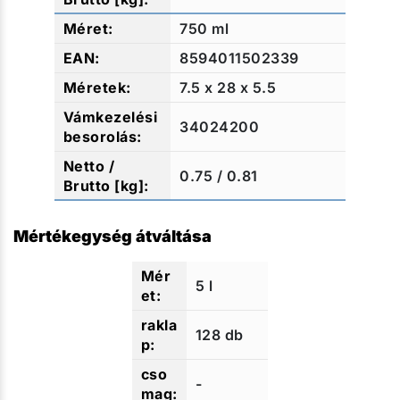
750 ml
8594011502339
7.5 x 28 x 5.5
34024200
0.75 / 0.81
Mértékegység átváltása
5 l
128 db
-