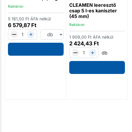
CLEAMEN leeresztő
Raktáron
csap 5 l-es kaniszter
(45 mm)
5 181,00
Ft
ÁFA nélkül
6 579,87
Ft
Raktáron
1 909,00
Ft
ÁFA nélkül
2 424,43
Ft
db