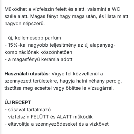
​Működhet a vízfelszín felett és alatt, valamint a WC
széle alatt. Magas fényt hagy maga után, és illata miatt
nagyon népszerű.
- új, kellemesebb parfüm
- 15%-kal nagyobb teljesítmény az új alapanyag-
kombinációnak köszönhetően
- a magasfényű kerámia adott
Használati utasítás
: Vigye fel közvetlenül a
szennyezett területekre, hagyja hatni néhány percig,
tisztítsa meg ecsettel vagy öblítse le vízsugárral.
ÚJ RECEPT
- sósavat tartalmazó
- vízfelszín FELÜTT és ALATT működik
- eltávolítja a szennyeződéseket és a vízkövet