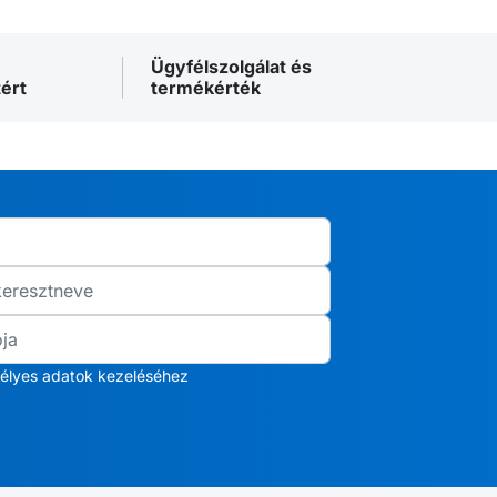
Ügyfélszolgálat és
ért
termékérték
élyes adatok kezeléséhez