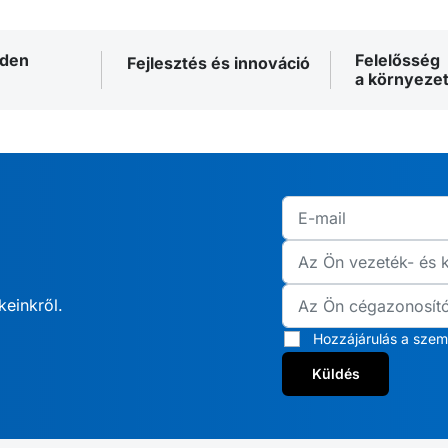
nden
Felelősség
Fejlesztés és innováció
a környezet
keinkről.
Hozzájárulás a szem
Küldés