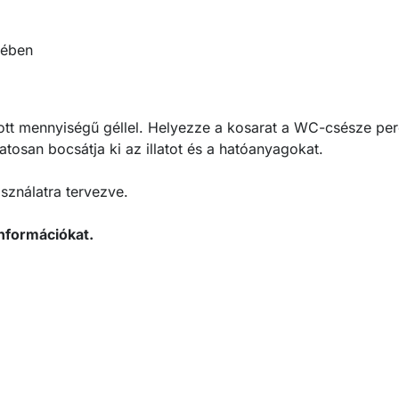
kében
nlott mennyiségű géllel. Helyezze a kosarat a WC-csésze pe
tosan bocsátja ki az illatot és a hatóanyagokat.
sználatra tervezve.
nformációkat.