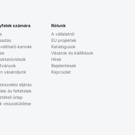
yfelek számára
Rólunk
s
A vállalatról
sadás
EU projektek
aváltható kannák
Katalógusok
ése
Vásárok és kiállítások
 oktatóvideók
Hírek
ítványok
Bejelentések
n vásároljunk
Kapcsolat
kezelési eljárás
elek és feltételek
tételi űrlap
k visszaküldése