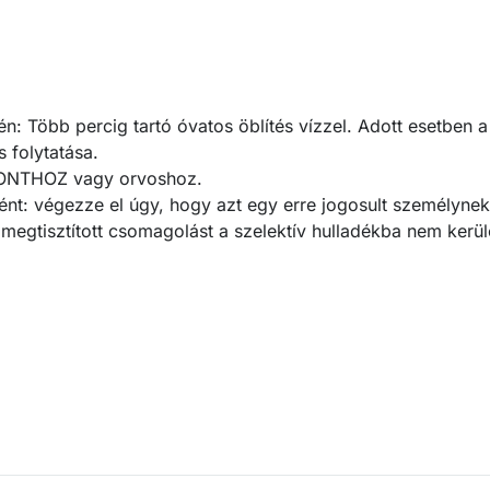
Több percig tartó óvatos öblítés vízzel. Adott esetben a
 folytatása.
PONTHOZ vagy orvoshoz.
ént: végezze el úgy, hogy azt egy erre jogosult személynek
A megtisztított csomagolást a szelektív hulladékba nem ker