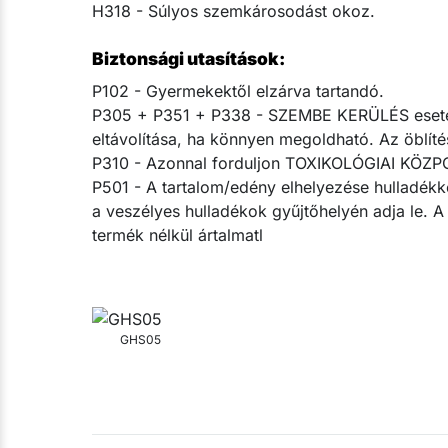
H318 - Súlyos szemkárosodást okoz.
Biztonsági utasítások:
P102 - Gyermekektől elzárva tartandó.
P305 + P351 + P338 - SZEMBE KERÜLÉS esetén: 
eltávolítása, ha könnyen megoldható. Az öblítés
P310 - Azonnal forduljon TOXIKOLÓGIAI KÖZ
P501 - A tartalom/edény elhelyezése hulladékk
a veszélyes hulladékok gyűjtőhelyén adja le. 
termék nélkül ártalmatl
GHS05