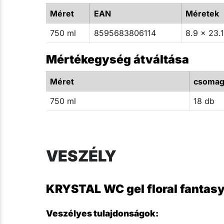
Méret
EAN
Méretek
750 ml
8595683806114
8.9 x 23.1
Mértékegység átváltása
Méret
csoma
750 ml
18 db
VESZÉLY
KRYSTAL WC gel floral fantas
Veszélyes tulajdonságok: