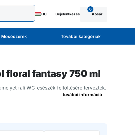
0
HU
Bejelentkezés
Kosár
Mosószerek
További kategóriák
floral fantasy 750 ml
melyet fali WC-csészék feltöltésére terveztek.
további információ