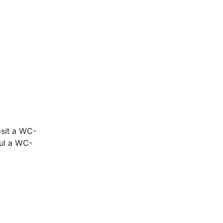
osít a WC-
rul a WC-