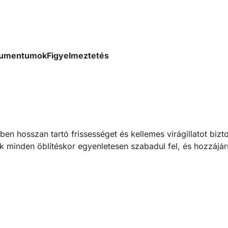
okumentumok
Figyelmeztetés
ben hosszan tartó frissességet és kellemes virágillatot bizt
ék minden öblítéskor egyenletesen szabadul fel, és hozzájá