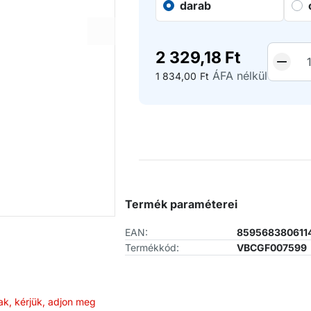
darab
2 329,18
Ft
ÁFA nélkül
1 834,00
Ft
Termék paraméterei
EAN:
859568380611
Termékkód:
VBCGF007599
ak, kérjük, adjon meg