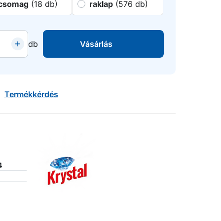
csomag
(18 db)
raklap
(576 db)
db
Vásárlás
Termékkérdés
4