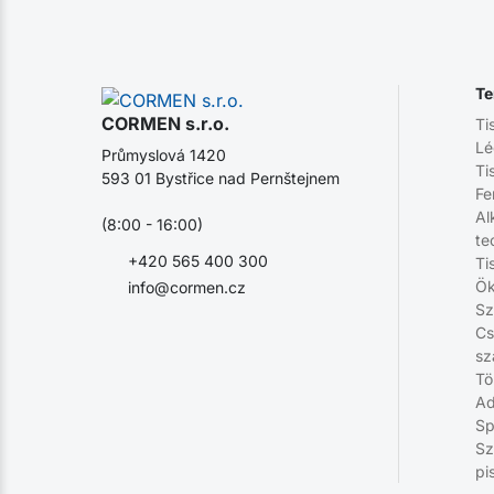
Te
CORMEN s.r.o.
Ti
Lé
Průmyslová 1420
Ti
593 01 Bystřice nad Pernštejnem
Fe
Al
(8:00 - 16:00)
te
+420 565 400 300
Ti
Ök
info@cormen.cz
Sz
Cs
sz
Tö
Ad
Sp
Sz
pi