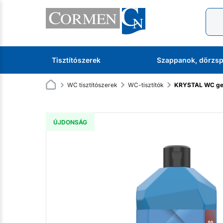
Tisztítószerek
Szappanok, dörzsp
WC tisztítószerek
WC-tisztítók
KRYSTAL WC gel 
ÚJDONSÁG