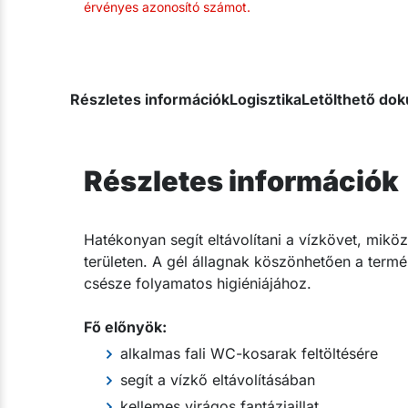
érvényes azonosító számot.
Részletes információk
Logisztika
Letölthető d
Részletes információk
Hatékonyan segít eltávolítani a vízkövet, miköz
területen. A gél állagnak köszönhetően a term
csésze folyamatos higiéniájához.
Fő előnyök:
alkalmas fali WC-kosarak feltöltésére
segít a vízkő eltávolításában
kellemes virágos fantáziaillat