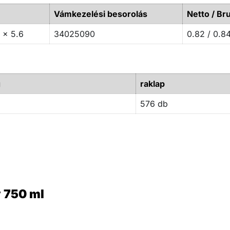
Vámkezelési besorolás
Netto / Bru
 x 5.6
34025090
0.82 / 0.8
g
raklap
576 db
y 750 ml