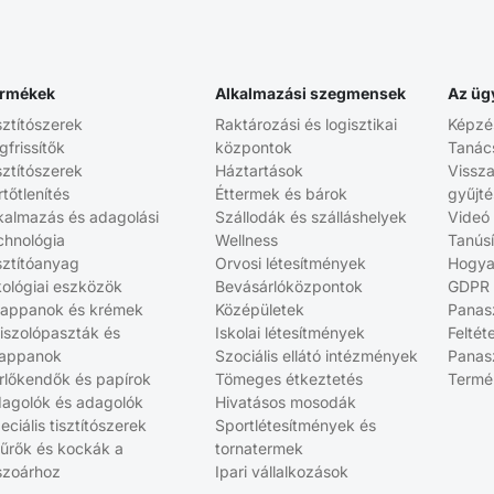
rmékek
Alkalmazási szegmensek
Az üg
sztítószerek
Raktározási és logisztikai
Képzé
gfrissítők
központok
Tanác
sztítószerek
Háztartások
Vissz
rtőtlenítés
Éttermek és bárok
gyűjt
kalmazás és adagolási
Szállodák és szálláshelyek
Videó
chnológia
Wellness
Tanús
sztítóanyag
Orvosi létesítmények
Hogya
ológiai eszközök
Bevásárlóközpontok
GDPR
appanok és krémek
Középületek
Panasz
iszolópaszták és
Iskolai létesítmények
Feltét
appanok
Szociális ellátó intézmények
Panasz
rlőkendők és papírok
Tömeges étkeztetés
Termé
agolók és adagolók
Hivatásos mosodák
eciális tisztítószerek
Sportlétesítmények és
űrők és kockák a
tornatermek
szoárhoz
Ipari vállalkozások