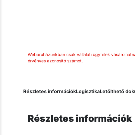
Webáruházunkban csak vállalati ügyfelek vásárolhatn
érvényes azonosító számot.
Részletes információk
Logisztika
Letölthető d
Részletes információk