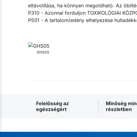
eltávolítása, ha könnyen megoldható. Az öblítés
P310 - Azonnal forduljon TOXIKOLÓGIAI KÖZ
P501 - A tartalom/edény elhelyezése hulladékké
GHS05
Felelősség az
Minőség mi
egészségért
részletben