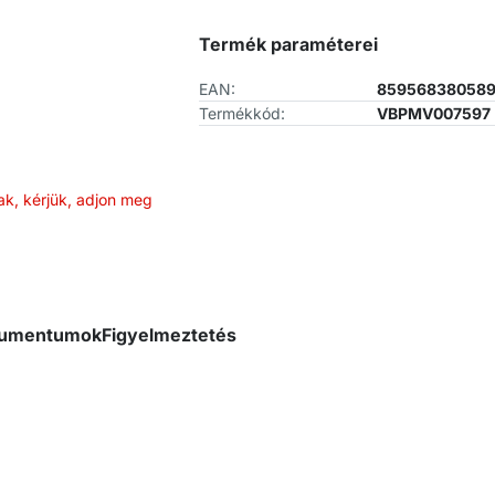
Termék paraméterei
EAN:
85956838058
Termékkód:
VBPMV007597
ak, kérjük, adjon meg
okumentumok
Figyelmeztetés