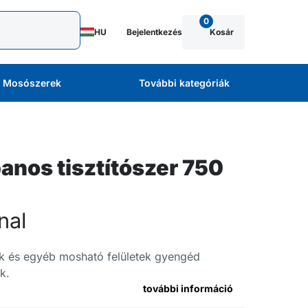
0
HU
Bejelentkezés
Kosár
Mosószerek
További kategóriák
nos tisztítószer 750
nal
k és egyéb mosható felületek gyengéd
k.
további információ