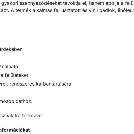
yakori szennyeződéseket távolítja el, hanem ápolja a felüle
azt. A termék alkalmas fa, úsztatott és vinil padlók, linóle
 érdekében
ználható
a felületeket
erek rendszeres karbantartására
 mosóoldathoz.
sználatra tervezve.
nformációkat.