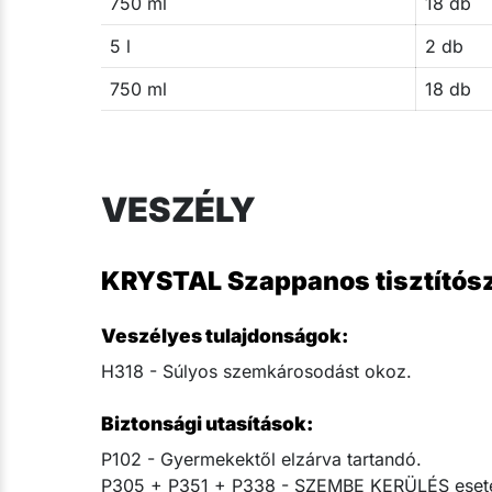
750 ml
18 db
5 l
2 db
750 ml
18 db
VESZÉLY
KRYSTAL Szappanos tisztítósz
Veszélyes tulajdonságok:
H318 - Súlyos szemkárosodást okoz.
Biztonsági utasítások:
P102 - Gyermekektől elzárva tartandó.
P305 + P351 + P338 - SZEMBE KERÜLÉS esetén: 