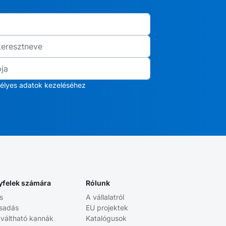
élyes adatok kezeléséhez
yfelek számára
Rólunk
s
A vállalatról
sadás
EU projektek
aváltható kannák
Katalógusok