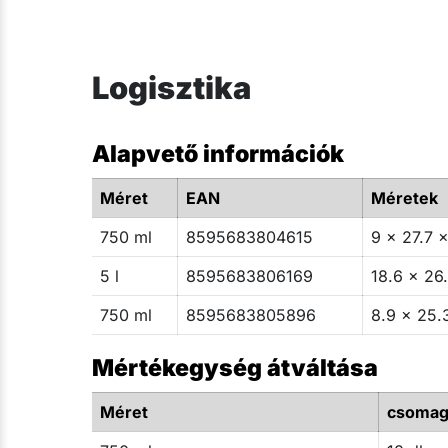
Logisztika
Alapvető információk
Méret
EAN
Méretek
750 ml
8595683804615
9 x 27.7 x
5 l
8595683806169
18.6 x 26.
750 ml
8595683805896
8.9 x 25.
Mértékegység átváltása
Méret
csoma