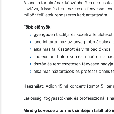
A lanolin tartalmának köszönhetően nemcsak a g
tisztává, frissé és természetesen fényessé téve 
műbőr felületek rendszeres karbantartására.
Főbb előnyök:
gyengéden tisztítja és kezeli a felületeket
lanolint tartalmaz az anyag jobb ápolása
alkalmas fa, úsztatott és vinil padlókhoz
linóleumon, bútorokon és műbőrön is has
tisztán és természetesen fényesen hagyja 
alkalmas háztartások és professzionális t
Használat:
Adjon 15 ml koncentrátumot 5 liter
Lakossági fogyasztóknak és professzionális ha
Mindig kövesse a termék címkéjén található i