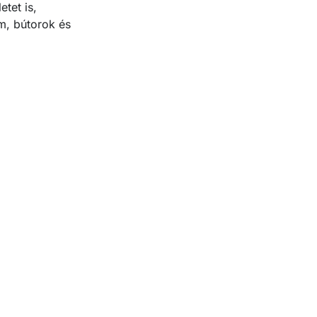
tet is,
um, bútorok és