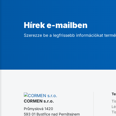
Hírek e-mailben
Szerezze be a legfrissebb információkat termé
Te
CORMEN s.r.o.
Ti
Lé
Průmyslová 1420
Ti
593 01 Bystřice nad Pernštejnem