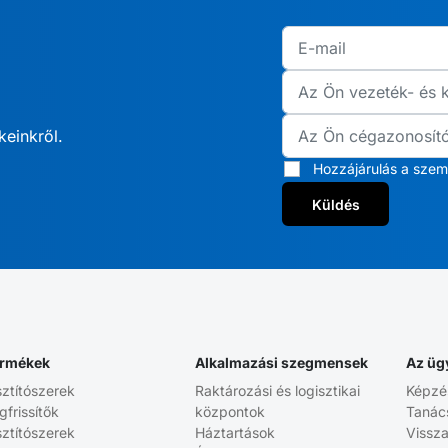
keinkről.
Hozzájárulás a szem
Küldés
rmékek
Alkalmazási szegmensek
Az üg
sztítószerek
Raktározási és logisztikai
Képzé
gfrissítők
központok
Tanác
sztítószerek
Háztartások
Vissz