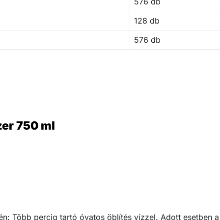
576 db
128 db
576 db
er 750 ml
Több percig tartó óvatos öblítés vízzel. Adott esetben a