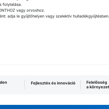
 folytatása.
PONTHOZ vagy orvoshoz.
nt: adja le gyűjtőhelyen vagy szelektív hulladékgyűjtésben
nden
Felelősség
Fejlesztés és innováció
a környezet