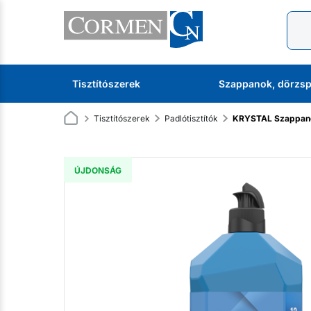
Tisztítószerek
Szappanok, dörzsp
Tisztítószerek
Padlótisztítók
KRYSTAL Szappanos
ÚJDONSÁG