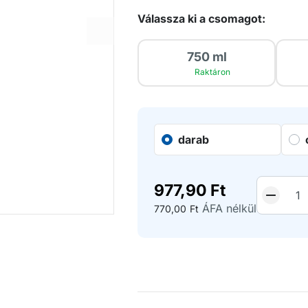
Válassza ki a csomagot:
750 ml
Raktáron
darab
977,90
Ft
ÁFA nélkül
770,00
Ft