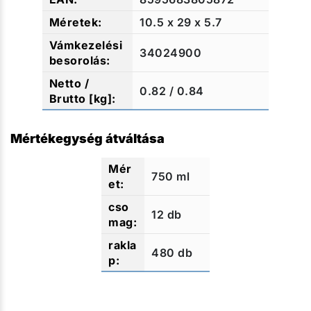
10.5 x 29 x 5.7
34024900
0.82 / 0.84
Mértékegység átváltása
750 ml
12 db
480 db