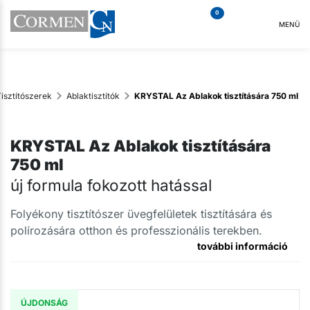
0
MENÜ
Tisztítószerek
Ablaktisztítók
KRYSTAL Az Ablakok tisztítására 750 ml
KRYSTAL Az Ablakok tisztítására
750 ml
új formula fokozott hatással
Folyékony tisztítószer üvegfelületek tisztítására és
polírozására otthon és professzionális terekben.
további információ
ÚJDONSÁG