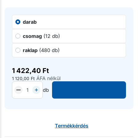
darab
csomag
(12 db)
raklap
(480 db)
1 422,40
Ft
ÁFA nélkül
1 120,00
Ft
db
Termékkérdés