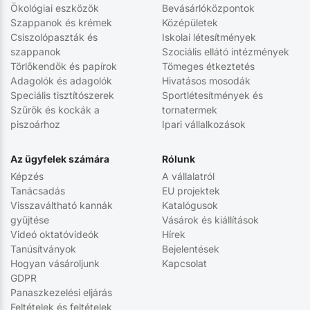
Ökológiai eszközök
Bevásárlóközpontok
Szappanok és krémek
Középületek
Csiszolópaszták és
Iskolai létesítmények
szappanok
Szociális ellátó intézmények
Törlőkendők és papírok
Tömeges étkeztetés
Adagolók és adagolók
Hivatásos mosodák
Speciális tisztítószerek
Sportlétesítmények és
Szűrők és kockák a
tornatermek
piszoárhoz
Ipari vállalkozások
Az ügyfelek számára
Rólunk
Képzés
A vállalatról
Tanácsadás
EU projektek
Visszaváltható kannák
Katalógusok
gyűjtése
Vásárok és kiállítások
Videó oktatóvideók
Hírek
Tanúsítványok
Bejelentések
Hogyan vásároljunk
Kapcsolat
GDPR
Panaszkezelési eljárás
Feltételek és feltételek