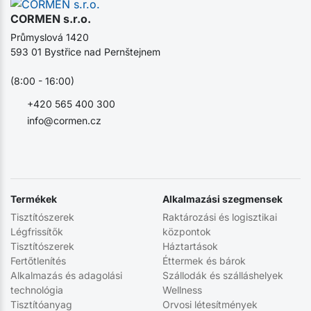
CORMEN s.r.o.
Průmyslová 1420
593 01 Bystřice nad Pernštejnem
(8:00 - 16:00)
+420 565 400 300
info@cormen.cz
Termékek
Alkalmazási szegmensek
Tisztítószerek
Raktározási és logisztikai
Légfrissítők
központok
Tisztítószerek
Háztartások
Fertőtlenítés
Éttermek és bárok
Alkalmazás és adagolási
Szállodák és szálláshelyek
technológia
Wellness
Tisztítóanyag
Orvosi létesítmények