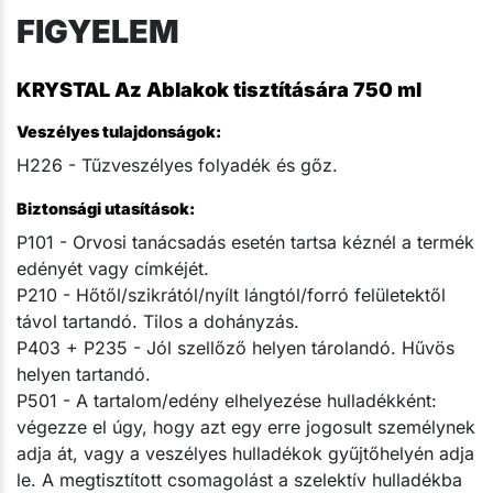
FIGYELEM
KRYSTAL Az Ablakok tisztítására 750 ml
Veszélyes tulajdonságok:
H226 - Tűzveszélyes folyadék és gőz.
Biztonsági utasítások:
P101 - Orvosi tanácsadás esetén tartsa kéznél a termék
edényét vagy címkéjét.
P210 - Hőtől/szikrától/nyílt lángtól/forró felületektől
távol tartandó. Tilos a dohányzás.
P403 + P235 - Jól szellőző helyen tárolandó. Hűvös
helyen tartandó.
P501 - A tartalom/edény elhelyezése hulladékként:
végezze el úgy, hogy azt egy erre jogosult személynek
adja át, vagy a veszélyes hulladékok gyűjtőhelyén adja
le. A megtisztított csomagolást a szelektív hulladékba