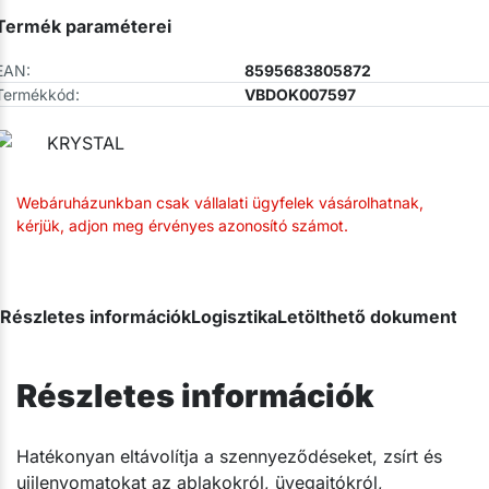
Termék paraméterei
EAN:
8595683805872
Termékkód:
VBDOK007597
Webáruházunkban csak vállalati ügyfelek vásárolhatnak,
kérjük, adjon meg érvényes azonosító számot.
Részletes információk
Logisztika
Letölthető dokumentum
Részletes információk
Hatékonyan eltávolítja a szennyeződéseket, zsírt és
ujjlenyomatokat az ablakokról, üvegajtókról,