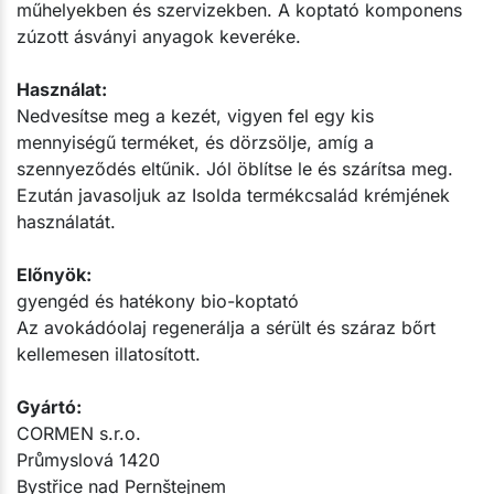
műhelyekben és szervizekben. A koptató komponens
zúzott ásványi anyagok keveréke.
Használat:
Nedvesítse meg a kezét, vigyen fel egy kis
mennyiségű terméket, és dörzsölje, amíg a
szennyeződés eltűnik. Jól öblítse le és szárítsa meg.
Ezután javasoljuk az Isolda termékcsalád krémjének
használatát.
Előnyök:
gyengéd és hatékony bio-koptató
Az avokádóolaj regenerálja a sérült és száraz bőrt
kellemesen illatosított.
Gyártó:​
CORMEN s.r.o.
Průmyslová 1420
Bystřice nad Pernštejnem