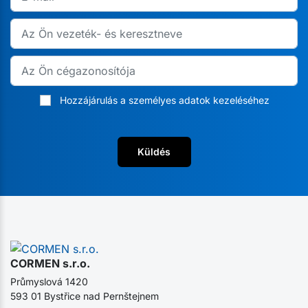
Hozzájárulás a személyes adatok kezeléséhez
Küldés
CORMEN s.r.o.
Průmyslová 1420
593 01 Bystřice nad Pernštejnem