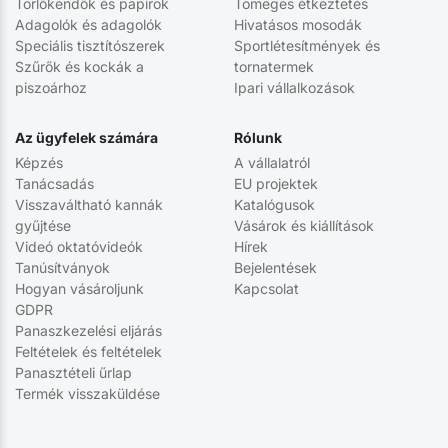
Törlőkendők és papírok
Tömeges étkeztetés
Adagolók és adagolók
Hivatásos mosodák
Speciális tisztítószerek
Sportlétesítmények és
Szűrők és kockák a
tornatermek
piszoárhoz
Ipari vállalkozások
Az ügyfelek számára
Rólunk
Képzés
A vállalatról
Tanácsadás
EU projektek
Visszaváltható kannák
Katalógusok
gyűjtése
Vásárok és kiállítások
Videó oktatóvideók
Hírek
Tanúsítványok
Bejelentések
Hogyan vásároljunk
Kapcsolat
GDPR
Panaszkezelési eljárás
Feltételek és feltételek
Panasztételi űrlap
Termék visszaküldése