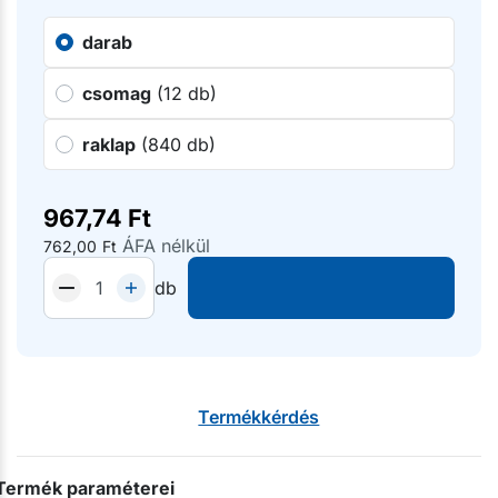
darab
csomag
(12 db)
raklap
(840 db)
967,74
Ft
ÁFA nélkül
762,00
Ft
db
Termékkérdés
Termék paraméterei