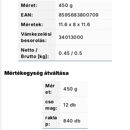
450 g
8595683800709
11.6 x 8 x 11.6
34013000
0.45 / 0.5
Mértékegység átváltása
450 g
12 db
840 db