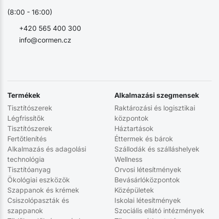
(8:00 - 16:00)
+420 565 400 300
info@cormen.cz
Termékek
Alkalmazási szegmensek
Tisztítószerek
Raktározási és logisztikai
Légfrissítők
központok
Tisztítószerek
Háztartások
Fertőtlenítés
Éttermek és bárok
Alkalmazás és adagolási
Szállodák és szálláshelyek
technológia
Wellness
Tisztítóanyag
Orvosi létesítmények
Ökológiai eszközök
Bevásárlóközpontok
Szappanok és krémek
Középületek
Csiszolópaszták és
Iskolai létesítmények
szappanok
Szociális ellátó intézmények