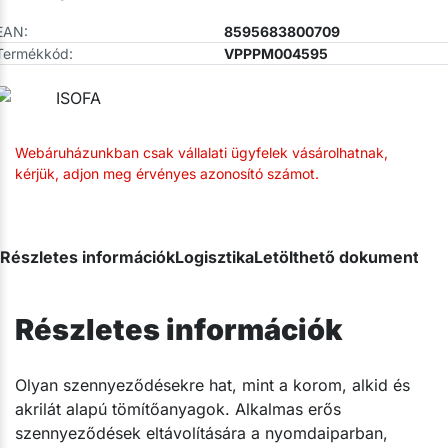
EAN:
8595683800709
Termékkód:
VPPPM004595
Webáruházunkban csak vállalati ügyfelek vásárolhatnak,
kérjük, adjon meg érvényes azonosító számot.
Részletes információk
Logisztika
Letölthető dokumentum
Részletes információk
​Olyan szennyeződésekre hat, mint a korom, alkid és
akrilát alapú tömítőanyagok. Alkalmas erős
szennyeződések eltávolítására a nyomdaiparban,